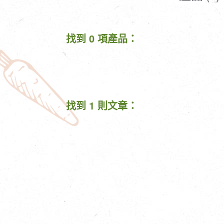
清潔/防蟲/薰香
臉部清潔/保養
餐具食器
臉部彩妝
找到 0 項產品：
廚房用具/家電/家飾
牙膏/牙刷/漱口
寢具織品
洗髮/潤髮/染髮
身體清潔/保養
個人用品
找到 1 則文章：