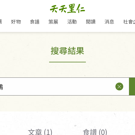
薦
好物
食譜
策展
活動
閱讀
消息
社會
里仁新訊
品牌故事
主題推薦
即食料理/糕點
愛地球,吃蔬食就可以！
主題活動
關注支持
媒體報導
養身保健
搜尋結果
里仁七大永續行動
作夥利他 加入水滴會員
會員專屬
奶
里仁動態
中秋送禮推薦
沖泡麵/粥/湯
本土優先
永續飲食
保健食品
里仁為美刊
人才招募
門市資訊
惠
分店動態
超值好物特惠
熟食料理/調理包
減塑微革命
淨塑行動
養身食品/飲
產品/有機蔬果把關
「里仁誠食市集」永續新體驗
產品推薦
產品動態
飲品
熱銷人氣產品推薦
包子饅頭/麵點
少或無添加
主食
生態保育
沙拉
中藥食材/調
點心
大事記
減塑 一起來！
經典必買推薦
粽子/蘿蔔糕/年糕
友善耕作
公益支持
酵素
里仁聯名卡
綠色保育-我們的田, 牠們的家
評延長優惠
史瓦帝尼文化節
素鬆/醬菜
支持弱勢
獲獎肯定
理念桌布下載
里仁「史瓦帝尼文化節」
甜品/冰品
綠色保育
聯名合作
加入會員
麵包/糕點
永續飲食
湯品
文章 (1)
食譜 (0)
衣飾鞋包
圖書/宗教文