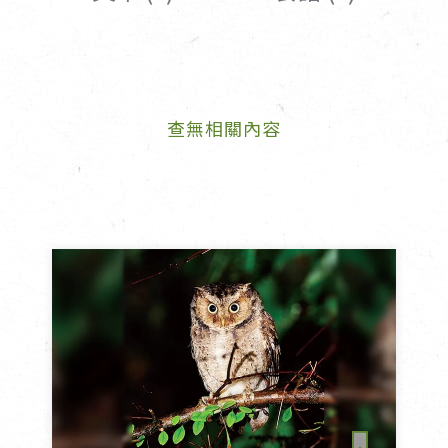
女裝
佛儒書籍
女內著居家
廣論/備覽手
水
男裝
敬經帛/書套
查無相關內容
男內著居家
影音/圖書
毛巾/浴巾/手帕
文具禮品/禮
鞋襪
燈/燃燈油
帽/口罩/配件/包包
香
嬰幼/兒童
供具/修持用
居士服