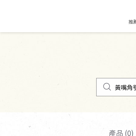
推
米麵/調理食材
好康優惠
飲品/零食
專題文章
米/麵/粉
8月新品優惠
豆漿/優格/植物
農產品與農友
豆麥雜糧種子
8月快閃商品優
果汁/醋飲/飲料
食品與廠商
植物油
中秋禮盒預購
茶/咖啡/花果茶
用品與廠商
不限類別
乾貨/素料/植物肉
7月惜福愛物
沖調飲/穀麥片
土地與生態
豆腐/天貝/豆製品
6月快閃商品-好
蜂蜜/椰奶
蔬食營養力
調味/醬料/烘焙食材
傳承經典優惠
休閒零食
生活提案
抹醬/果醬
文化好書優惠
堅果/果乾
共好行動
鮮凍蔬果
糖果/巧克力
里仁的努力
產品 (0)
居家日用
個人清潔保養