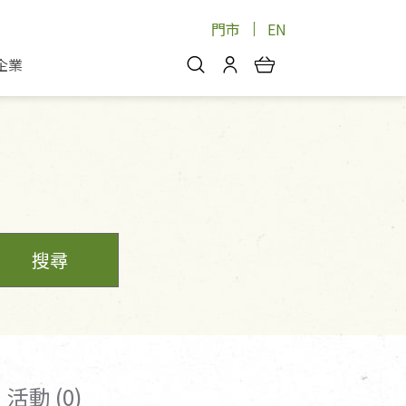
門市
EN
企業
你好，歡迎光臨！
安心蔬果
會員中心
蔬果箱/禮盒
物
我的優惠券
品
芽菜/菇
理包
醬料
消費紀錄查詢
個人資料管理
搜尋
產品追蹤
好文收藏
登入/註冊
活動 (0)
物
寵物專區