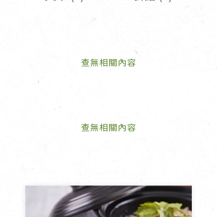
女裝
佛儒書籍
女內著居家
廣論/備覽手
水
男裝
敬經帛/書套
查無相關內容
男內著居家
影音/圖書
毛巾/浴巾/手帕
文具禮品/禮
鞋襪
燈/燃燈油
帽/口罩/配件/包包
香
嬰幼/兒童
供具/修持用
查無相關內容
居士服