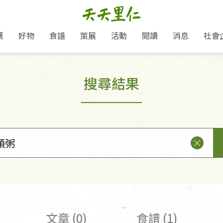
薦
好物
食譜
策展
活動
閱讀
消息
社會
里仁新訊
品牌故事
主題推薦
即食料理/糕點
愛地球,吃蔬食就可以！
主題活動
關注支持
媒體報導
養身保健
搜尋結果
里仁七大永續行動
作夥利他 加入水滴會員
會員專屬
奶
里仁動態
中秋送禮推薦
沖泡麵/粥/湯
本土優先
永續飲食
保健食品
里仁為美刊
人才招募
門市資訊
惠
分店動態
超值好物特惠
熟食料理/調理包
減塑微革命
淨塑行動
養身食品/飲
產品/有機蔬果把關
「里仁誠食市集」永續新體驗
產品推薦
產品動態
飲品
熱銷人氣產品推薦
包子饅頭/麵點
少或無添加
主食
生態保育
沙拉
中藥食材/調
點心
大事記
減塑 一起來！
經典必買推薦
粽子/蘿蔔糕/年糕
友善耕作
公益支持
酵素
里仁聯名卡
綠色保育-我們的田, 牠們的家
評延長優惠
史瓦帝尼文化節
素鬆/醬菜
支持弱勢
獲獎肯定
理念桌布下載
里仁「史瓦帝尼文化節」
甜品/冰品
綠色保育
聯名合作
加入會員
麵包/糕點
永續飲食
湯品
文章 (0)
食譜 (1)
衣飾鞋包
圖書/宗教文