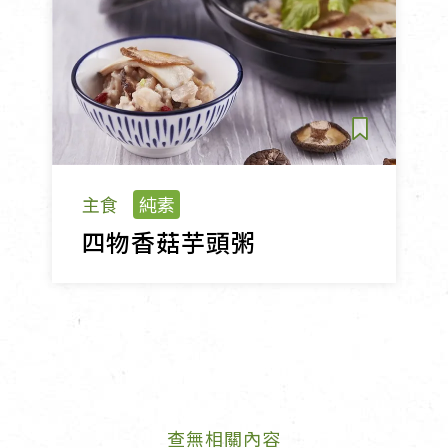
主食
純素
四物香菇芋頭粥
查無相關內容