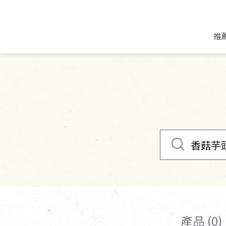
推
米麵/調理食材
好康優惠
飲品/零食
專題文章
米/麵/粉
8月新品優惠
豆漿/優格/植物
農產品與農友
豆麥雜糧種子
8月快閃商品優
果汁/醋飲/飲料
食品與廠商
植物油
中秋禮盒預購
茶/咖啡/花果茶
用品與廠商
不限類別
乾貨/素料/植物肉
7月惜福愛物
沖調飲/穀麥片
土地與生態
豆腐/天貝/豆製品
6月快閃商品-好
蜂蜜/椰奶
蔬食營養力
調味/醬料/烘焙食材
傳承經典優惠
休閒零食
生活提案
抹醬/果醬
文化好書優惠
堅果/果乾
共好行動
鮮凍蔬果
糖果/巧克力
里仁的努力
產品 (0)
居家日用
個人清潔保養