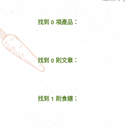
清潔/防蟲/薰香
臉部清潔/保養
餐具食器
臉部彩妝
找到 0 項產品：
廚房用具/家電/家飾
牙膏/牙刷/漱口
寢具織品
洗髮/潤髮/染髮
身體清潔/保養
個人用品
找到 0 則文章：
找到 1 則食譜：