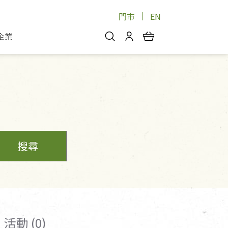
門市
EN
企業
你好，歡迎光臨！
安心蔬果
會員中心
蔬果箱/禮盒
物
我的優惠券
品
芽菜/菇
理包
醬料
消費紀錄查詢
個人資料管理
搜尋
產品追蹤
好文收藏
登入/註冊
活動 (0)
物
寵物專區