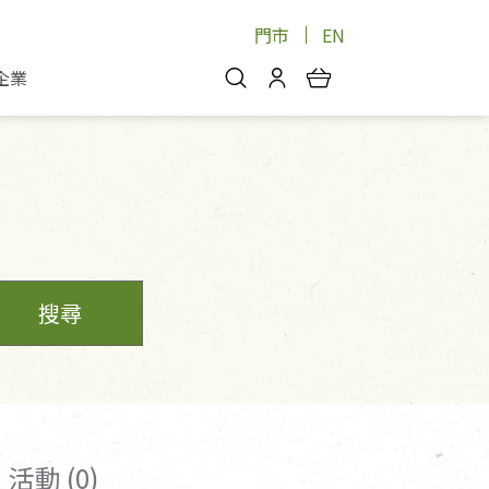
門市
EN
企業
你好，歡迎光臨！
安心蔬果
會員中心
蔬果箱/禮盒
物
我的優惠券
品
芽菜/菇
理包
醬料
消費紀錄查詢
個人資料管理
搜尋
產品追蹤
好文收藏
登入/註冊
活動 (0)
物
寵物專區