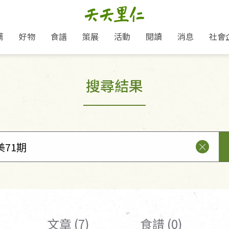
薦
好物
食譜
策展
活動
閱讀
消息
社會
里仁新訊
品牌故事
主題推薦
即食料理/糕點
地球超載日：守護地球從生活
主題活動
關注支持
媒體報導
養身保健
搜尋結果
選擇開始
里仁七大永續行動
會員專屬
奶
里仁動態
中秋送禮推薦
沖泡麵/粥/湯
本土優先
永續飲食
保健食品
里仁為美刊
愛地球,吃蔬食就可以！
人才招募
門市資訊
惠
分店動態
超值好物特惠
熟食料理/調理包
減塑微革命
淨塑行動
養身食品/飲
產品/有機蔬果把關
產品推薦
作夥利他 加入水滴會員
產品動態
飲品
熱銷人氣產品推薦
包子饅頭/麵點
少或無添加
主食
生態保育
沙拉
中藥食材/調
點心
大事記
經典必買推薦
粽子/蘿蔔糕/年糕
友善耕作
公益支持
酵素
「里仁誠食市集」永續新體驗
里仁聯名卡
評延長優惠
史瓦帝尼文化節
素鬆/醬菜
支持弱勢
獲獎肯定
減塑 一起來！
理念桌布下載
甜品/冰品
綠色保育
聯名合作
綠色保育-我們的田, 牠們的家
加入會員
麵包/糕點
永續飲食
里仁「史瓦帝尼文化節」
湯品
文章 (7)
食譜 (0)
衣飾鞋包
圖書/宗教文