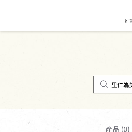
推
米麵/調理食材
好康優惠
飲品/零食
專題文章
米/麵/粉
8月新品優惠
豆漿/優格/植物
農產品與農友
豆麥雜糧種子
8月快閃商品優
果汁/醋飲/飲料
食品與廠商
植物油
中秋禮盒預購
茶/咖啡/花果茶
用品與廠商
不限類別
乾貨/素料/植物肉
7月惜福愛物
沖調飲/穀麥片
土地與生態
豆腐/天貝/豆製品
6月快閃商品-好
蜂蜜/椰奶
蔬食營養力
調味/醬料/烘焙食材
傳承經典優惠
休閒零食
生活提案
抹醬/果醬
文化好書優惠
堅果/果乾
共好行動
鮮凍蔬果
糖果/巧克力
里仁的努力
產品 (0)
居家日用
個人清潔保養