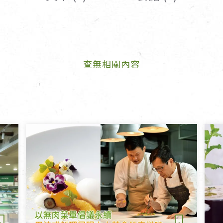
女裝
佛儒書籍
女內著居家
廣論/備覽手
水
男裝
敬經帛/書套
查無相關內容
男內著居家
影音/圖書
毛巾/浴巾/手帕
文具禮品/禮
鞋襪
燈/燃燈油
帽/口罩/配件/包包
香
嬰幼/兒童
供具/修持用
居士服