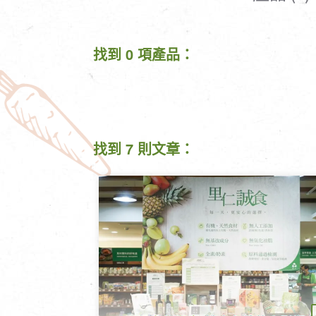
清潔/防蟲/薰香
臉部清潔/保養
餐具食器
臉部彩妝
找到 0 項產品：
廚房用具/家電/家飾
牙膏/牙刷/漱口
寢具織品
洗髮/潤髮/染髮
身體清潔/保養
個人用品
找到 7 則文章：