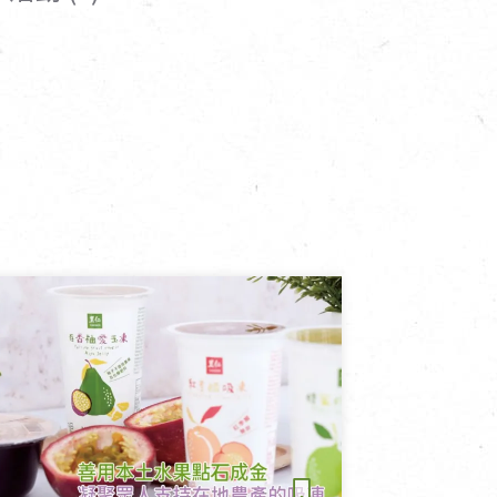
寵物營養補充品
抄
寵物清潔用品
券
品