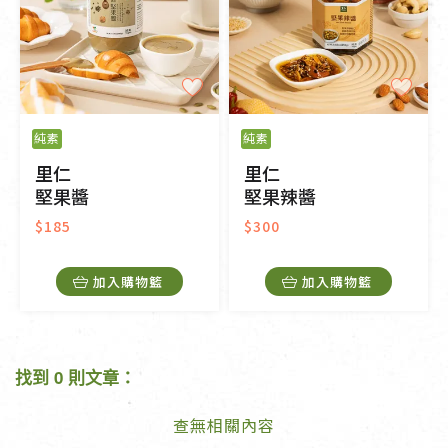
純素
純素
里仁
里仁
堅果醬
堅果辣醬
$185
$300
加入購物籃
加入購物籃
找到 0 則文章：
查無相關內容