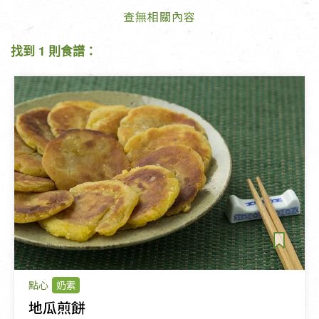
查無相關內容
找到 1 則食譜：
點心
奶素
地瓜煎餅