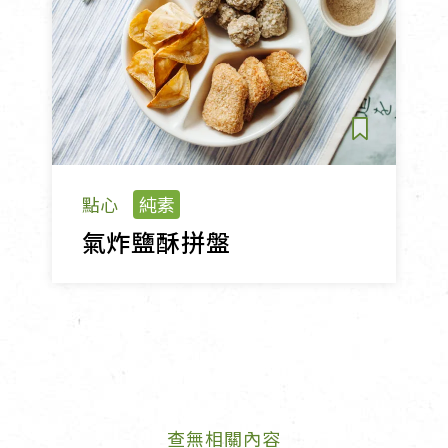
點心
純素
氣炸鹽酥拼盤
查無相關內容