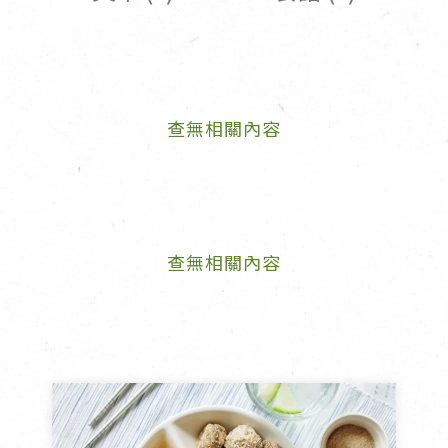
女裝
佛儒書籍
女內著居家
廣論/備覽手
水
男裝
敬經帛/書套
查無相關內容
男內著居家
影音/圖書
毛巾/浴巾/手帕
文具禮品/禮
鞋襪
燈/燃燈油
帽/口罩/配件/包包
香
嬰幼/兒童
供具/修持用
查無相關內容
居士服