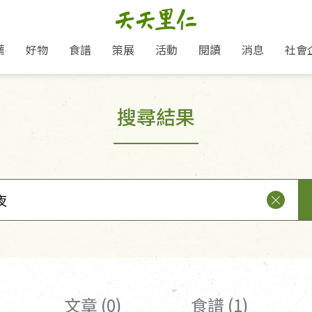
薦
好物
食譜
策展
活動
閱讀
消息
社會
里仁新訊
品牌故事
主題推薦
即食料理/糕點
愛地球,吃蔬食就可以！
主題活動
關注支持
媒體報導
養身保健
搜尋結果
里仁七大永續行動
作夥利他 加入水滴會員
會員專屬
奶
里仁動態
中秋送禮推薦
沖泡麵/粥/湯
本土優先
永續飲食
保健食品
里仁為美刊
人才招募
門市資訊
惠
分店動態
超值好物特惠
熟食料理/調理包
減塑微革命
淨塑行動
養身食品/飲
產品/有機蔬果把關
「里仁誠食市集」永續新體驗
產品推薦
產品動態
飲品
熱銷人氣產品推薦
包子饅頭/麵點
少或無添加
主食
生態保育
沙拉
中藥食材/調
點心
大事記
減塑 一起來！
經典必買推薦
粽子/蘿蔔糕/年糕
友善耕作
公益支持
酵素
里仁聯名卡
綠色保育-我們的田, 牠們的家
評延長優惠
史瓦帝尼文化節
素鬆/醬菜
支持弱勢
獲獎肯定
理念桌布下載
里仁「史瓦帝尼文化節」
甜品/冰品
綠色保育
聯名合作
加入會員
麵包/糕點
永續飲食
湯品
文章 (0)
食譜 (1)
衣飾鞋包
圖書/宗教文