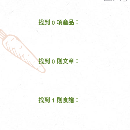
清潔/防蟲/薰香
臉部清潔/保養
餐具食器
臉部彩妝
找到 0 項產品：
廚房用具/家電/家飾
牙膏/牙刷/漱口
寢具織品
洗髮/潤髮/染髮
身體清潔/保養
個人用品
找到 0 則文章：
找到 1 則食譜：