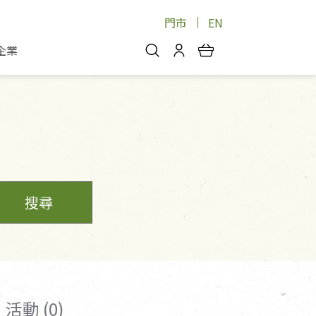
門市
EN
企業
你好，歡迎光臨！
安心蔬果
會員中心
蔬果箱/禮盒
物
我的優惠券
品
芽菜/菇
理包
醬料
消費紀錄查詢
個人資料管理
搜尋
產品追蹤
好文收藏
登入/註冊
活動 (0)
物
寵物專區