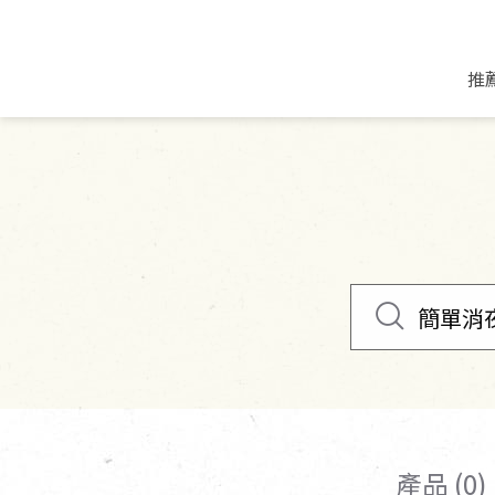
推
米麵/調理食材
好康優惠
飲品/零食
專題文章
米/麵/粉
8月新品優惠
豆漿/優格/植物
農產品與農友
豆麥雜糧種子
8月快閃商品優
果汁/醋飲/飲料
食品與廠商
植物油
中秋禮盒預購
茶/咖啡/花果茶
用品與廠商
不限類別
乾貨/素料/植物肉
7月惜福愛物
沖調飲/穀麥片
土地與生態
豆腐/天貝/豆製品
6月快閃商品-好
蜂蜜/椰奶
蔬食營養力
調味/醬料/烘焙食材
傳承經典優惠
休閒零食
生活提案
抹醬/果醬
文化好書優惠
堅果/果乾
共好行動
鮮凍蔬果
糖果/巧克力
里仁的努力
產品 (0)
居家日用
個人清潔保養