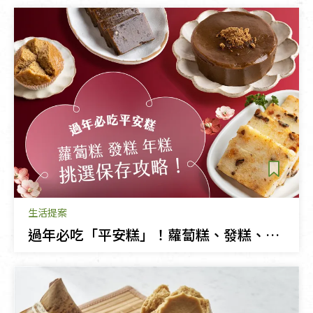
生活提案
過年必吃「平安糕」！蘿蔔糕、發糕、年糕挑選保存全攻略