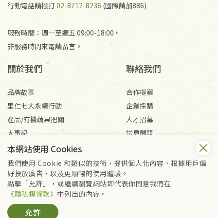
行動電話請撥打
02-8712-8236
(國際請加886)
服務時間：週一至週五 09:00-18:00。
非服務時間來電請留言。
關於我們
聯絡我們
品牌故事
合作提案
里仁七大永續行動
企業採購
產品/有機蔬果把關
人才招募
大事記
常見問題
媒體報導
客服信箱
本網站使用 Cookies
我們使用 Cookie 和類似的技術，提供個人化內容、根據用戶偏
好投放廣告，以及更順暢的使用體驗。
會員服務條款
隱私權政策
點擊「允許」，或繼續瀏覽網站即代表你同意我們在
Copyright © 2026 里仁事業股份有限公司(統編：16301262) /
《隱私權條款》
中列出的內容。
里仁網購股份有限公司(統編：25149752)
允許
All Rights Reserved.