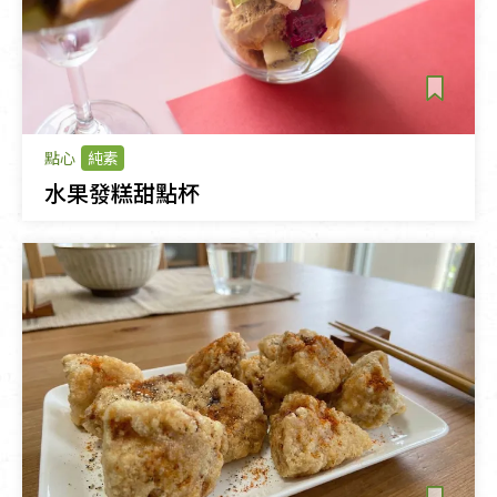
點心
純素
水果發糕甜點杯