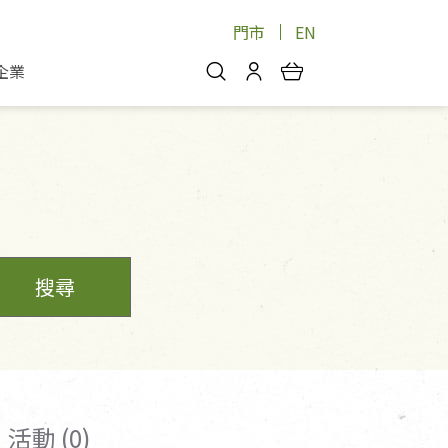
門市
EN
企業
你好，歡迎光臨！
安心蔬果
會員中心
蔬果箱/禮盒
物
我的優惠券
品
芽菜/菇
理包
醬料
消費紀錄查詢
個人資料管理
搜尋
產品追蹤
好文收藏
登入/註冊
活動 (0)
物
寵物專區