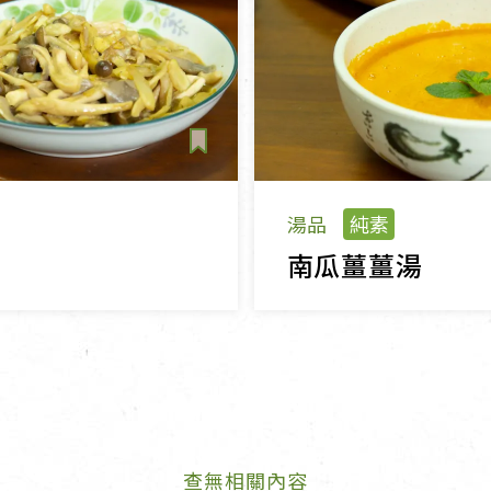
湯品
純素
菇
南瓜薑薑湯
查無相關內容