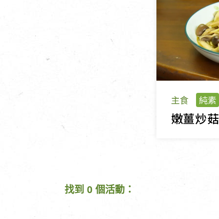
主食
純素
嫩薑炒
找到 0 個活動：