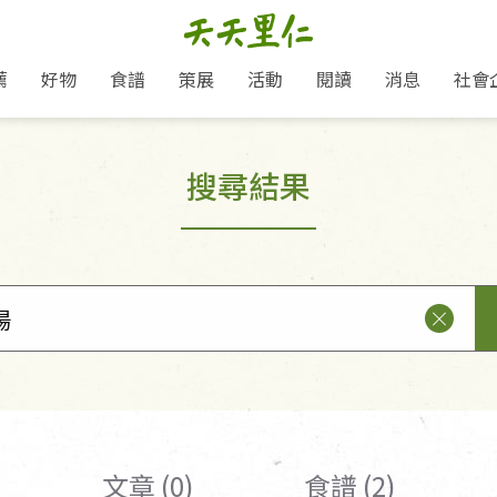
薦
好物
食譜
策展
活動
閱讀
消息
社會
里仁新訊
品牌故事
主題推薦
即食料理/糕點
愛地球,吃蔬食就可以！
主題活動
關注支持
媒體報導
養身保健
搜尋結果
里仁七大永續行動
作夥利他 加入水滴會員
會員專屬
奶
里仁動態
中秋送禮推薦
沖泡麵/粥/湯
本土優先
永續飲食
保健食品
里仁為美刊
人才招募
門市資訊
惠
分店動態
超值好物特惠
熟食料理/調理包
減塑微革命
淨塑行動
養身食品/飲
產品/有機蔬果把關
「里仁誠食市集」永續新體驗
產品推薦
產品動態
飲品
熱銷人氣產品推薦
包子饅頭/麵點
少或無添加
主食
生態保育
沙拉
中藥食材/調
點心
大事記
減塑 一起來！
經典必買推薦
粽子/蘿蔔糕/年糕
友善耕作
公益支持
酵素
里仁聯名卡
綠色保育-我們的田, 牠們的家
評延長優惠
史瓦帝尼文化節
素鬆/醬菜
支持弱勢
獲獎肯定
理念桌布下載
里仁「史瓦帝尼文化節」
甜品/冰品
綠色保育
聯名合作
加入會員
麵包/糕點
永續飲食
湯品
文章 (0)
食譜 (2)
衣飾鞋包
圖書/宗教文