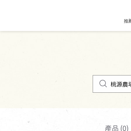
推
米麵/調理食材
好康優惠
飲品/零食
專題文章
米/麵/粉
8月新品優惠
豆漿/優格/植物
農產品與農友
豆麥雜糧種子
8月快閃商品優
果汁/醋飲/飲料
食品與廠商
植物油
中秋禮盒預購
茶/咖啡/花果茶
用品與廠商
不限類別
乾貨/素料/植物肉
7月惜福愛物
沖調飲/穀麥片
土地與生態
豆腐/天貝/豆製品
6月快閃商品-好
蜂蜜/椰奶
蔬食營養力
調味/醬料/烘焙食材
傳承經典優惠
休閒零食
生活提案
抹醬/果醬
文化好書優惠
堅果/果乾
共好行動
鮮凍蔬果
糖果/巧克力
里仁的努力
產品 (0)
居家日用
個人清潔保養