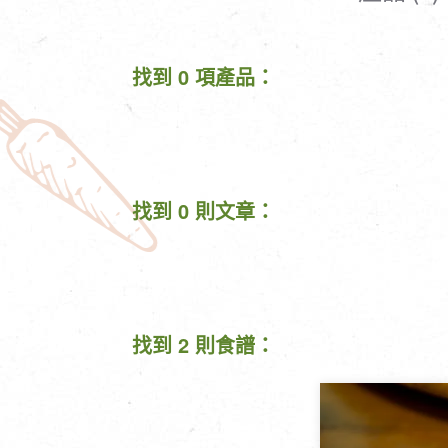
清潔/防蟲/薰香
臉部清潔/保養
餐具食器
臉部彩妝
找到 0 項產品：
廚房用具/家電/家飾
牙膏/牙刷/漱口
寢具織品
洗髮/潤髮/染髮
身體清潔/保養
個人用品
找到 0 則文章：
找到 2 則食譜：