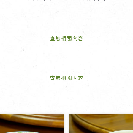
女裝
佛儒書籍
女內著居家
廣論/備覽手
水
男裝
敬經帛/書套
查無相關內容
男內著居家
影音/圖書
毛巾/浴巾/手帕
文具禮品/禮
鞋襪
燈/燃燈油
帽/口罩/配件/包包
香
嬰幼/兒童
供具/修持用
查無相關內容
居士服