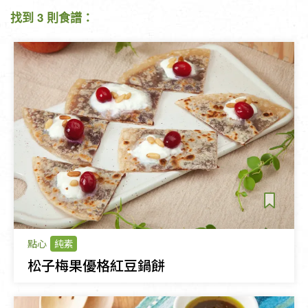
找到 3 則食譜：
點心
純素
松子梅果優格紅豆鍋餅