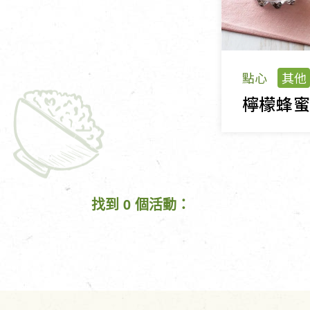
點心
其他
檸檬蜂
找到 0 個活動：