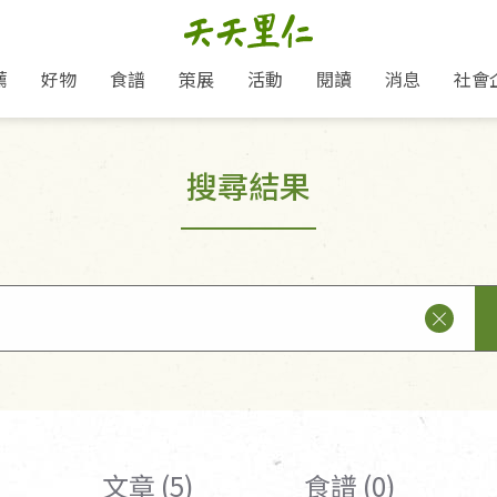
薦
好物
食譜
策展
活動
閱讀
消息
社會
里仁新訊
品牌故事
主題推薦
即食料理/糕點
愛地球,吃蔬食就可以！
主題活動
關注支持
媒體報導
養身保健
搜尋結果
里仁七大永續行動
作夥利他 加入水滴會員
會員專屬
奶
里仁動態
中秋送禮推薦
沖泡麵/粥/湯
本土優先
永續飲食
保健食品
里仁為美刊
人才招募
門市資訊
惠
分店動態
超值好物特惠
熟食料理/調理包
減塑微革命
淨塑行動
養身食品/飲
產品/有機蔬果把關
「里仁誠食市集」永續新體驗
產品推薦
產品動態
飲品
熱銷人氣產品推薦
包子饅頭/麵點
少或無添加
主食
生態保育
沙拉
中藥食材/調
點心
大事記
減塑 一起來！
經典必買推薦
粽子/蘿蔔糕/年糕
友善耕作
公益支持
酵素
里仁聯名卡
綠色保育-我們的田, 牠們的家
評延長優惠
史瓦帝尼文化節
素鬆/醬菜
支持弱勢
獲獎肯定
理念桌布下載
里仁「史瓦帝尼文化節」
甜品/冰品
綠色保育
聯名合作
加入會員
麵包/糕點
永續飲食
湯品
文章 (5)
食譜 (0)
衣飾鞋包
圖書/宗教文