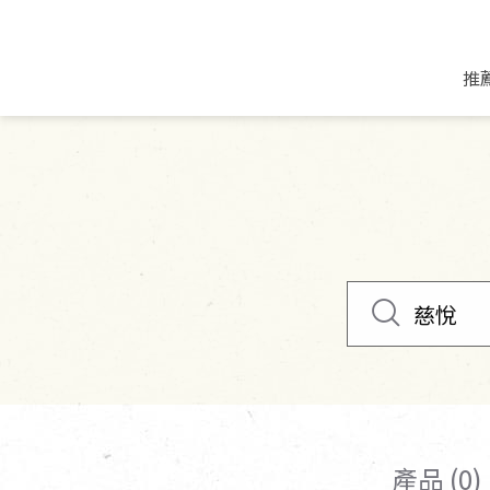
推
米麵/調理食材
好康優惠
飲品/零食
專題文章
米/麵/粉
8月新品優惠
豆漿/優格/植物
農產品與農友
豆麥雜糧種子
8月快閃商品優
果汁/醋飲/飲料
食品與廠商
植物油
中秋禮盒預購
茶/咖啡/花果茶
用品與廠商
不限類別
乾貨/素料/植物肉
7月惜福愛物
沖調飲/穀麥片
土地與生態
豆腐/天貝/豆製品
6月快閃商品-好
蜂蜜/椰奶
蔬食營養力
調味/醬料/烘焙食材
傳承經典優惠
休閒零食
生活提案
抹醬/果醬
文化好書優惠
堅果/果乾
共好行動
鮮凍蔬果
糖果/巧克力
里仁的努力
產品 (0)
居家日用
個人清潔保養