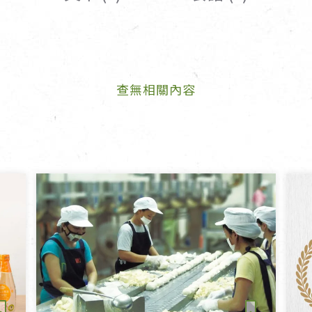
女裝
佛儒書籍
女內著居家
廣論/備覽手
水
男裝
敬經帛/書套
查無相關內容
男內著居家
影音/圖書
毛巾/浴巾/手帕
文具禮品/禮
鞋襪
燈/燃燈油
帽/口罩/配件/包包
香
嬰幼/兒童
供具/修持用
居士服