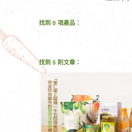
清潔/防蟲/薰香
臉部清潔/保養
餐具食器
臉部彩妝
找到 0 項產品：
廚房用具/家電/家飾
牙膏/牙刷/漱口
寢具織品
洗髮/潤髮/染髮
身體清潔/保養
個人用品
找到 5 則文章：