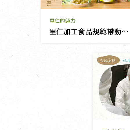
里仁的努力
里仁加工食品規範帶動慈悅國際推展「潔淨標章」評鑑制度