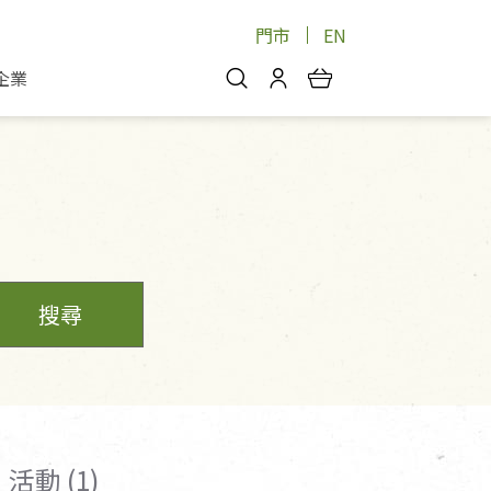
門市
EN
企業
你好，歡迎光臨！
安心蔬果
會員中心
蔬果箱/禮盒
物
我的優惠券
品
芽菜/菇
理包
醬料
消費紀錄查詢
個人資料管理
搜尋
產品追蹤
好文收藏
登入/註冊
活動 (1)
物
寵物專區