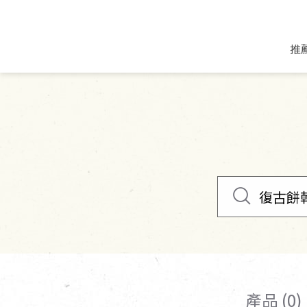
推
米麵/調理食材
好康優惠
飲品/零食
專題文章
米/麵/粉
8月新品優惠
豆漿/優格/植物
農產品與農友
豆麥雜糧種子
8月快閃商品優
果汁/醋飲/飲料
食品與廠商
植物油
中秋禮盒預購
茶/咖啡/花果茶
用品與廠商
不限類別
乾貨/素料/植物肉
7月惜福愛物
沖調飲/穀麥片
土地與生態
豆腐/天貝/豆製品
6月快閃商品-好
蜂蜜/椰奶
蔬食營養力
調味/醬料/烘焙食材
傳承經典優惠
休閒零食
生活提案
抹醬/果醬
文化好書優惠
堅果/果乾
共好行動
鮮凍蔬果
糖果/巧克力
里仁的努力
產品 (0)
居家日用
個人清潔保養