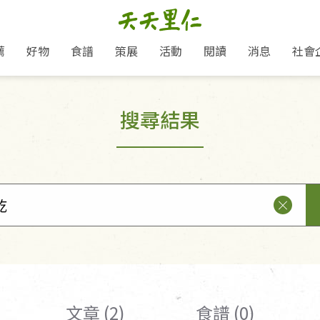
薦
好物
食譜
策展
活動
閱讀
消息
社會
里仁新訊
品牌故事
主題推薦
即食料理/糕點
愛地球,吃蔬食就可以！
主題活動
關注支持
媒體報導
養身保健
搜尋結果
里仁七大永續行動
作夥利他 加入水滴會員
會員專屬
奶
里仁動態
中秋送禮推薦
沖泡麵/粥/湯
本土優先
永續飲食
保健食品
里仁為美刊
人才招募
門市資訊
惠
分店動態
超值好物特惠
熟食料理/調理包
減塑微革命
淨塑行動
養身食品/飲
產品/有機蔬果把關
「里仁誠食市集」永續新體驗
產品推薦
產品動態
飲品
熱銷人氣產品推薦
包子饅頭/麵點
少或無添加
主食
生態保育
沙拉
中藥食材/調
點心
大事記
減塑 一起來！
經典必買推薦
粽子/蘿蔔糕/年糕
友善耕作
公益支持
酵素
里仁聯名卡
綠色保育-我們的田, 牠們的家
評延長優惠
史瓦帝尼文化節
素鬆/醬菜
支持弱勢
獲獎肯定
理念桌布下載
里仁「史瓦帝尼文化節」
甜品/冰品
綠色保育
聯名合作
加入會員
麵包/糕點
永續飲食
湯品
文章 (2)
食譜 (0)
衣飾鞋包
圖書/宗教文