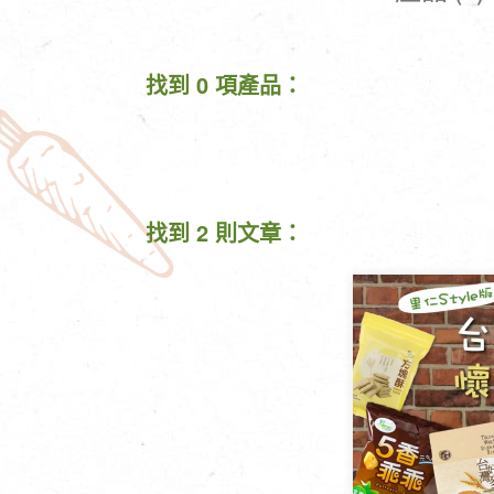
清潔/防蟲/薰香
臉部清潔/保養
餐具食器
臉部彩妝
找到 0 項產品：
廚房用具/家電/家飾
牙膏/牙刷/漱口
寢具織品
洗髮/潤髮/染髮
身體清潔/保養
個人用品
找到 2 則文章：