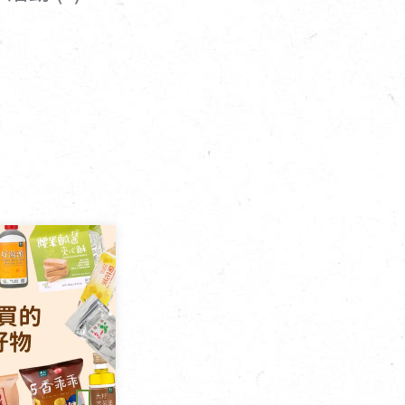
寵物營養補充品
抄
寵物清潔用品
券
品