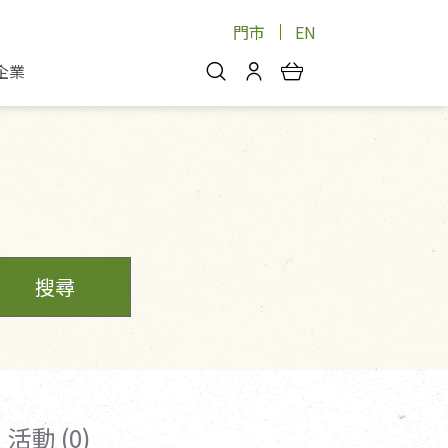
門市
EN
企業
你好，歡迎光臨！
安心蔬果
會員中心
蔬果箱/禮盒
物
我的優惠券
品
芽菜/菇
理包
醬料
消費紀錄查詢
個人資料管理
搜尋
產品追蹤
好文收藏
登入/註冊
活動 (0)
物
寵物專區