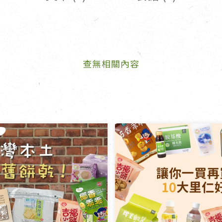
女裝
佛儒書籍
女內著居家
廣論/備覽手
水
男裝
敬經帛/書套
查無相關內容
男內著居家
影音/圖書
毛巾/浴巾/手帕
文具禮品/禮
鞋襪
燈/燃燈油
帽/口罩/配件/包包
香
嬰幼/兒童
供具/修持用
居士服