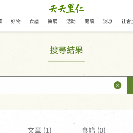
薦
好物
食譜
策展
活動
閱讀
消息
社會
里仁新訊
品牌故事
主題推薦
即食料理/糕點
地球超載日：守護地球從生活
主題活動
關注支持
媒體報導
養身保健
搜尋結果
選擇開始
里仁七大永續行動
會員專屬
奶
里仁動態
中秋送禮推薦
沖泡麵/粥/湯
本土優先
永續飲食
保健食品
里仁為美刊
愛地球,吃蔬食就可以！
人才招募
門市資訊
惠
分店動態
超值好物特惠
熟食料理/調理包
減塑微革命
淨塑行動
養身食品/飲
產品/有機蔬果把關
產品推薦
作夥利他 加入水滴會員
產品動態
飲品
熱銷人氣產品推薦
包子饅頭/麵點
少或無添加
主食
生態保育
沙拉
中藥食材/調
點心
大事記
經典必買推薦
粽子/蘿蔔糕/年糕
友善耕作
公益支持
酵素
「里仁誠食市集」永續新體驗
里仁聯名卡
評延長優惠
史瓦帝尼文化節
素鬆/醬菜
支持弱勢
獲獎肯定
減塑 一起來！
理念桌布下載
甜品/冰品
綠色保育
聯名合作
綠色保育-我們的田, 牠們的家
加入會員
麵包/糕點
永續飲食
里仁「史瓦帝尼文化節」
湯品
文章 (1)
食譜 (0)
衣飾鞋包
圖書/宗教文