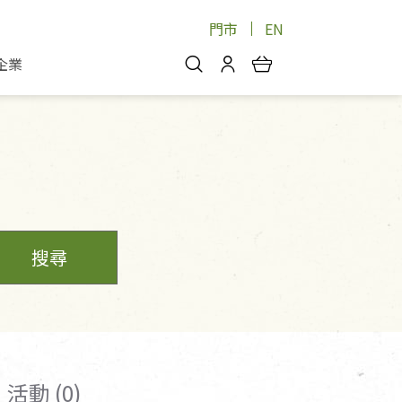
門市
EN
企業
你好，歡迎光臨！
安心蔬果
會員中心
蔬果箱/禮盒
物
我的優惠券
品
芽菜/菇
理包
醬料
消費紀錄查詢
個人資料管理
搜尋
產品追蹤
好文收藏
登入/註冊
活動 (0)
物
寵物專區