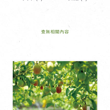
女裝
佛儒書籍
女內著居家
廣論/備覽手
水
男裝
敬經帛/書套
查無相關內容
男內著居家
影音/圖書
毛巾/浴巾/手帕
文具禮品/禮
鞋襪
燈/燃燈油
帽/口罩/配件/包包
香
嬰幼/兒童
供具/修持用
居士服