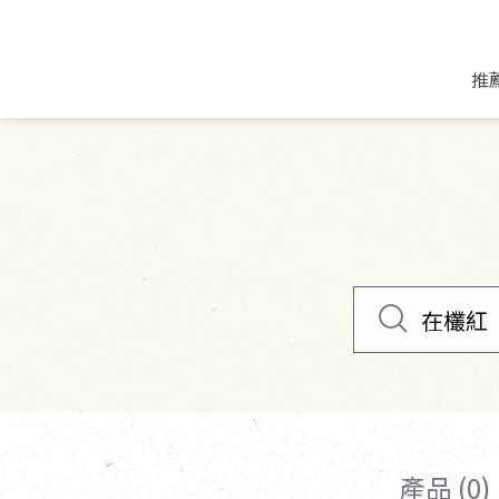
推
米麵/調理食材
好康優惠
飲品/零食
專題文章
米/麵/粉
8月新品優惠
豆漿/優格/植物
農產品與農友
豆麥雜糧種子
8月快閃商品優
果汁/醋飲/飲料
食品與廠商
植物油
中秋禮盒預購
茶/咖啡/花果茶
用品與廠商
不限類別
乾貨/素料/植物肉
7月惜福愛物
沖調飲/穀麥片
土地與生態
豆腐/天貝/豆製品
6月快閃商品-好
蜂蜜/椰奶
蔬食營養力
調味/醬料/烘焙食材
傳承經典優惠
休閒零食
生活提案
抹醬/果醬
文化好書優惠
堅果/果乾
共好行動
鮮凍蔬果
糖果/巧克力
里仁的努力
產品 (0)
居家日用
個人清潔保養