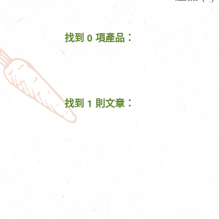
清潔/防蟲/薰香
臉部清潔/保養
餐具食器
臉部彩妝
找到 0 項產品：
廚房用具/家電/家飾
牙膏/牙刷/漱口
寢具織品
洗髮/潤髮/染髮
身體清潔/保養
個人用品
找到 1 則文章：