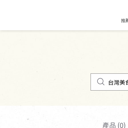
推
米麵/調理食材
好康優惠
飲品/零食
專題文章
米/麵/粉
8月新品優惠
豆漿/優格/植物
農產品與農友
豆麥雜糧種子
8月快閃商品優
果汁/醋飲/飲料
食品與廠商
植物油
中秋禮盒預購
茶/咖啡/花果茶
用品與廠商
不限類別
乾貨/素料/植物肉
7月惜福愛物
沖調飲/穀麥片
土地與生態
豆腐/天貝/豆製品
6月快閃商品-好
蜂蜜/椰奶
蔬食營養力
調味/醬料/烘焙食材
傳承經典優惠
休閒零食
生活提案
抹醬/果醬
文化好書優惠
堅果/果乾
共好行動
鮮凍蔬果
糖果/巧克力
里仁的努力
產品 (0)
居家日用
個人清潔保養