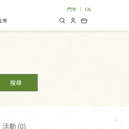
門市
EN
企業
你好，歡迎光臨！
安心蔬果
會員中心
蔬果箱/禮盒
物
我的優惠券
品
芽菜/菇
理包
醬料
消費紀錄查詢
個人資料管理
搜尋
產品追蹤
好文收藏
登入/註冊
活動 (0)
物
寵物專區