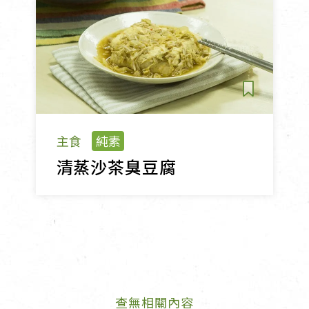
主食
純素
清蒸沙茶臭豆腐
查無相關內容