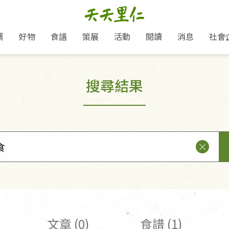
薦
好物
食譜
策展
活動
閱讀
消息
社會
里仁新訊
品牌故事
主題推薦
即食料理/糕點
地球超載日：守護地球從生活
主題活動
關注支持
媒體報導
養身保健
搜尋結果
選擇開始
里仁七大永續行動
會員專屬
奶
里仁動態
中秋送禮推薦
沖泡麵/粥/湯
本土優先
永續飲食
保健食品
里仁為美刊
愛地球,吃蔬食就可以！
人才招募
門市資訊
惠
分店動態
超值好物特惠
熟食料理/調理包
減塑微革命
淨塑行動
養身食品/飲
產品/有機蔬果把關
產品推薦
作夥利他 加入水滴會員
產品動態
飲品
熱銷人氣產品推薦
包子饅頭/麵點
少或無添加
主食
生態保育
沙拉
中藥食材/調
點心
大事記
經典必買推薦
粽子/蘿蔔糕/年糕
友善耕作
公益支持
酵素
「里仁誠食市集」永續新體驗
里仁聯名卡
評延長優惠
史瓦帝尼文化節
素鬆/醬菜
支持弱勢
獲獎肯定
減塑 一起來！
理念桌布下載
甜品/冰品
綠色保育
聯名合作
綠色保育-我們的田, 牠們的家
加入會員
麵包/糕點
永續飲食
里仁「史瓦帝尼文化節」
湯品
文章 (0)
食譜 (1)
衣飾鞋包
圖書/宗教文