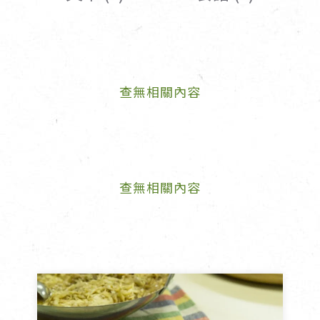
女裝
佛儒書籍
女內著居家
廣論/備覽手
水
男裝
敬經帛/書套
查無相關內容
男內著居家
影音/圖書
毛巾/浴巾/手帕
文具禮品/禮
鞋襪
燈/燃燈油
帽/口罩/配件/包包
香
嬰幼/兒童
供具/修持用
查無相關內容
居士服