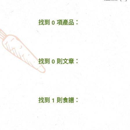
清潔/防蟲/薰香
臉部清潔/保養
餐具食器
臉部彩妝
找到 0 項產品：
廚房用具/家電/家飾
牙膏/牙刷/漱口
寢具織品
洗髮/潤髮/染髮
身體清潔/保養
個人用品
找到 0 則文章：
找到 1 則食譜：