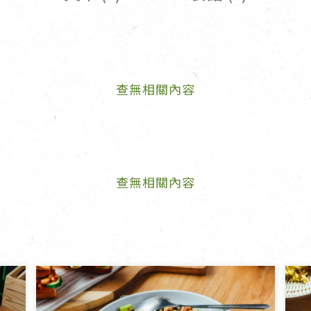
女裝
佛儒書籍
女內著居家
廣論/備覽手
水
男裝
敬經帛/書套
查無相關內容
男內著居家
影音/圖書
毛巾/浴巾/手帕
文具禮品/禮
鞋襪
燈/燃燈油
帽/口罩/配件/包包
香
嬰幼/兒童
供具/修持用
查無相關內容
居士服