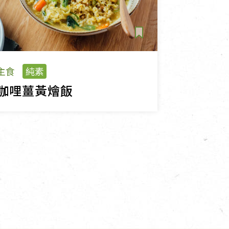
主食
純素
咖哩薑黃燴飯