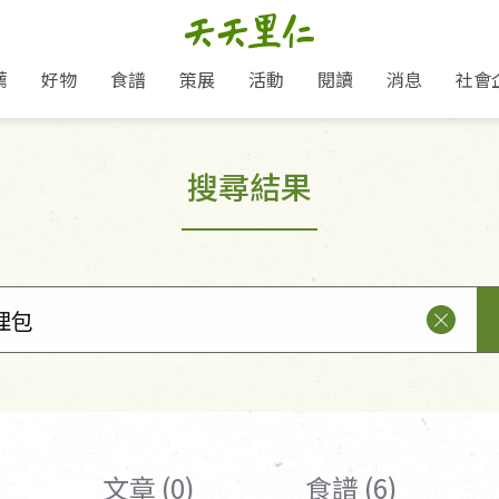
薦
好物
食譜
策展
活動
閱讀
消息
社會
里仁新訊
品牌故事
主題推薦
即食料理/糕點
地球超載日：守護地球從生活
主題活動
關注支持
媒體報導
養身保健
搜尋結果
選擇開始
里仁七大永續行動
會員專屬
奶
里仁動態
中秋送禮推薦
沖泡麵/粥/湯
本土優先
永續飲食
保健食品
里仁為美刊
愛地球,吃蔬食就可以！
人才招募
門市資訊
惠
分店動態
超值好物特惠
熟食料理/調理包
減塑微革命
淨塑行動
養身食品/飲
產品/有機蔬果把關
產品推薦
作夥利他 加入水滴會員
產品動態
飲品
熱銷人氣產品推薦
包子饅頭/麵點
少或無添加
主食
生態保育
沙拉
中藥食材/調
點心
大事記
經典必買推薦
粽子/蘿蔔糕/年糕
友善耕作
公益支持
酵素
「里仁誠食市集」永續新體驗
里仁聯名卡
評延長優惠
史瓦帝尼文化節
素鬆/醬菜
支持弱勢
獲獎肯定
減塑 一起來！
理念桌布下載
甜品/冰品
綠色保育
聯名合作
綠色保育-我們的田, 牠們的家
加入會員
麵包/糕點
永續飲食
里仁「史瓦帝尼文化節」
湯品
文章 (0)
食譜 (6)
衣飾鞋包
圖書/宗教文