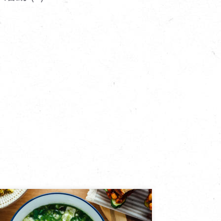
寵物營養補充品
抄
寵物清潔用品
券
品