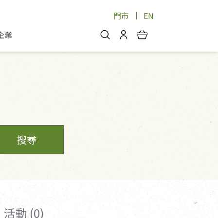
門市
EN
企業
你好，歡迎光臨！
安心蔬果
會員中心
蔬果箱/禮盒
物
我的優惠券
品
芽菜/菇
理包
醬料
消費紀錄查詢
個人資料管理
搜尋
產品追蹤
好文收藏
登入/註冊
活動 (0)
物
寵物專區