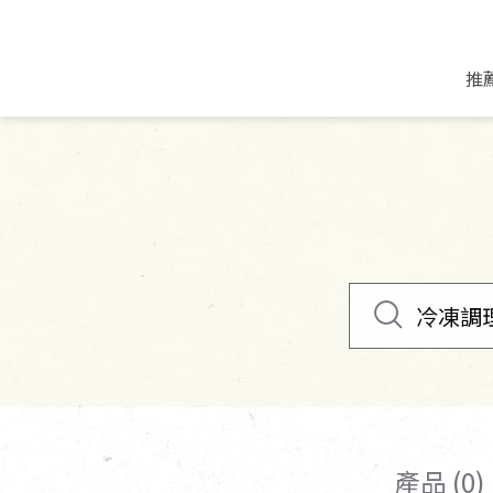
推
米麵/調理食材
好康優惠
飲品/零食
專題文章
米/麵/粉
8月新品優惠
豆漿/優格/植物
農產品與農友
豆麥雜糧種子
8月快閃商品優
果汁/醋飲/飲料
食品與廠商
植物油
中秋禮盒預購
茶/咖啡/花果茶
用品與廠商
不限類別
乾貨/素料/植物肉
7月惜福愛物
沖調飲/穀麥片
土地與生態
豆腐/天貝/豆製品
6月快閃商品-好
蜂蜜/椰奶
蔬食營養力
調味/醬料/烘焙食材
傳承經典優惠
休閒零食
生活提案
抹醬/果醬
文化好書優惠
堅果/果乾
共好行動
鮮凍蔬果
糖果/巧克力
里仁的努力
產品 (0)
居家日用
個人清潔保養