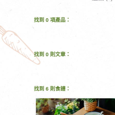
清潔/防蟲/薰香
臉部清潔/保養
餐具食器
臉部彩妝
找到 0 項產品：
廚房用具/家電/家飾
牙膏/牙刷/漱口
寢具織品
洗髮/潤髮/染髮
身體清潔/保養
個人用品
找到 0 則文章：
找到 6 則食譜：