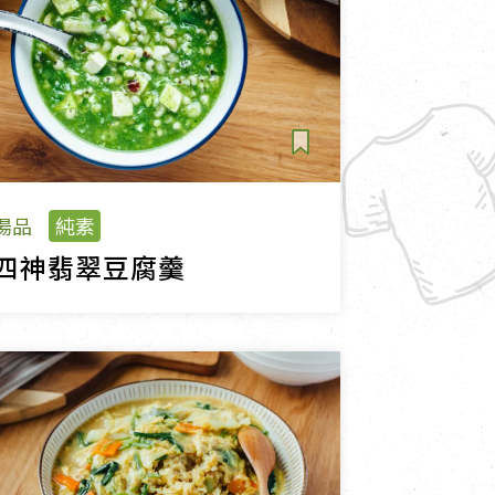
湯品
純素
四神翡翠豆腐羹