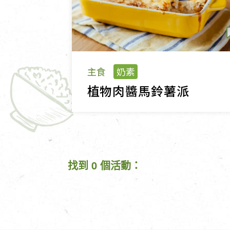
主食
奶素
植物肉醬馬鈴薯派
找到 0 個活動：