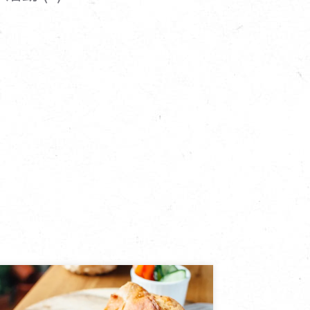
寵物營養補充品
抄
寵物清潔用品
券
品