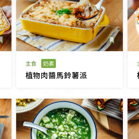
主食
奶素
植物肉醬馬鈴薯派