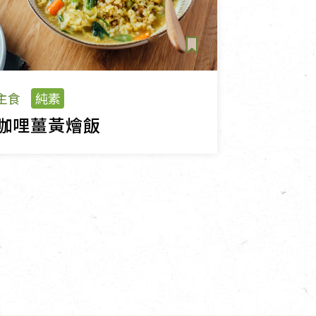
主食
純素
咖哩薑黃燴飯