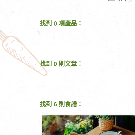
清潔/防蟲/薰香
臉部清潔/保養
餐具食器
臉部彩妝
找到 0 項產品：
廚房用具/家電/家飾
牙膏/牙刷/漱口
寢具織品
洗髮/潤髮/染髮
身體清潔/保養
個人用品
找到 0 則文章：
找到 6 則食譜：