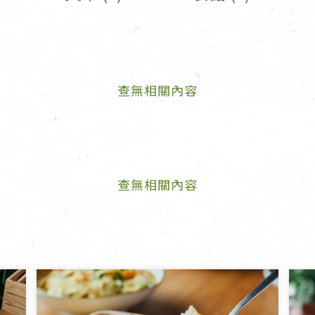
女裝
佛儒書籍
女內著居家
廣論/備覽手
水
男裝
敬經帛/書套
查無相關內容
男內著居家
影音/圖書
毛巾/浴巾/手帕
文具禮品/禮
鞋襪
燈/燃燈油
帽/口罩/配件/包包
香
嬰幼/兒童
供具/修持用
查無相關內容
居士服