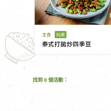
主食
純素
泰式打拋炒四季豆
找到 0 個活動：