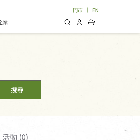
門市
EN
企業
你好，歡迎光臨！
安心蔬果
會員中心
蔬果箱/禮盒
物
我的優惠券
品
芽菜/菇
理包
醬料
消費紀錄查詢
個人資料管理
搜尋
產品追蹤
好文收藏
登入/註冊
活動 (0)
物
寵物專區