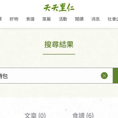
薦
好物
食譜
策展
活動
閱讀
消息
社會
里仁新訊
品牌故事
主題推薦
即食料理/糕點
地球超載日：守護地球從生活
主題活動
關注支持
媒體報導
養身保健
搜尋結果
選擇開始
里仁七大永續行動
會員專屬
奶
里仁動態
中秋送禮推薦
沖泡麵/粥/湯
本土優先
永續飲食
保健食品
里仁為美刊
愛地球,吃蔬食就可以！
人才招募
門市資訊
惠
分店動態
超值好物特惠
熟食料理/調理包
減塑微革命
淨塑行動
養身食品/飲
產品/有機蔬果把關
產品推薦
作夥利他 加入水滴會員
產品動態
飲品
熱銷人氣產品推薦
包子饅頭/麵點
少或無添加
主食
生態保育
沙拉
中藥食材/調
點心
大事記
經典必買推薦
粽子/蘿蔔糕/年糕
友善耕作
公益支持
酵素
「里仁誠食市集」永續新體驗
里仁聯名卡
評延長優惠
史瓦帝尼文化節
素鬆/醬菜
支持弱勢
獲獎肯定
減塑 一起來！
理念桌布下載
甜品/冰品
綠色保育
聯名合作
綠色保育-我們的田, 牠們的家
加入會員
麵包/糕點
永續飲食
里仁「史瓦帝尼文化節」
湯品
文章 (0)
食譜 (6)
衣飾鞋包
圖書/宗教文