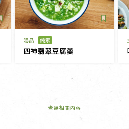
湯品
純素
四神翡翠豆腐羹
查無相關內容