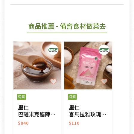
商品推薦
- 備齊食材做菜去
純素
純素
里仁
里仁
巴薩米克醋陳釀梅膏
喜馬拉雅玫瑰岩鹽
$840
$110