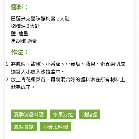
醬料：
巴薩米克醋陳釀梅膏 1大匙
橄欖油 3大匙
鹽 適量
黑胡椒 適量
作法：
將鳳梨、甜椒、小番茄、小黃瓜、蘋果、奇異果切成
適當大小放入沙拉盆中。
放上青花椰菜苗，再將混合好的醬料淋在所有材料上
就完成了。
夏季消暑料理
水果沙拉
油醋醬
鳳梨食譜
小黃瓜料理