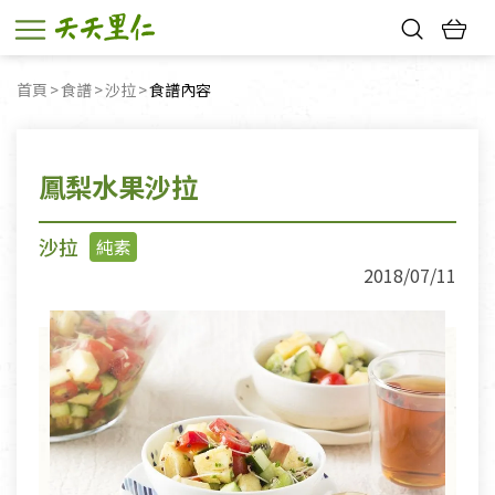
熱門搜尋：
首頁
食譜
沙拉
目前頁面：
食譜內容
親子活動
幸福節中獎名單
鳳梨水果沙拉
沙拉
純素
2018/07/11