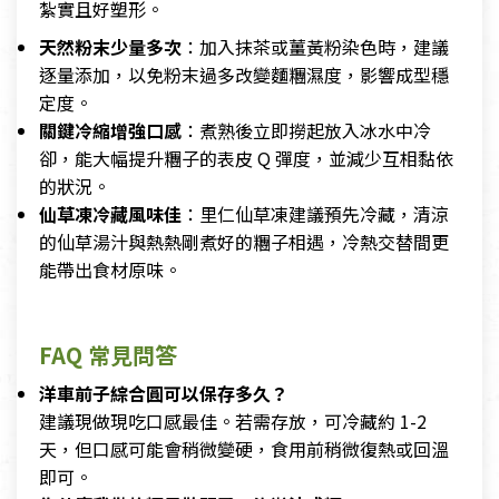
紮實且好塑形。
天然粉末少量多次
：加入抹茶或薑黃粉染色時，建議
逐量添加，以免粉末過多改變麵糰濕度，影響成型穩
定度。
關鍵冷縮增強口感
：煮熟後立即撈起放入冰水中冷
卻，能大幅提升糰子的表皮 Q 彈度，並減少互相黏依
的狀況。
仙草凍冷藏風味佳
：里仁仙草凍建議預先冷藏，清涼
的仙草湯汁與熱熱剛煮好的糰子相遇，冷熱交替間更
能帶出食材原味。
FAQ 常見問答
洋車前子綜合圓可以保存多久？
建議現做現吃口感最佳。若需存放，可冷藏約 1-2
天，但口感可能會稍微變硬，食用前稍微復熱或回溫
即可。