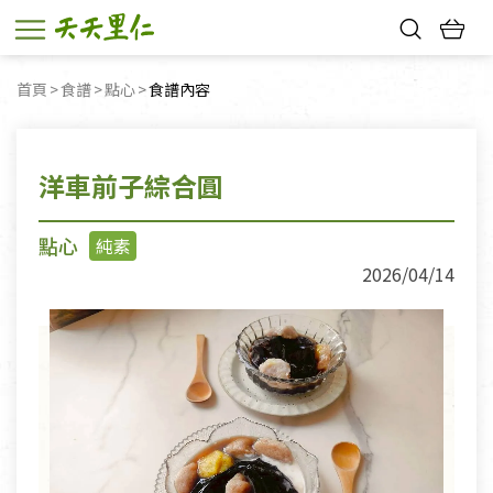
熱門搜尋：
首頁
食譜
點心
目前頁面：
食譜內容
親子活動
幸福節中獎名單
洋車前子綜合圓
點心
純素
2026/04/14