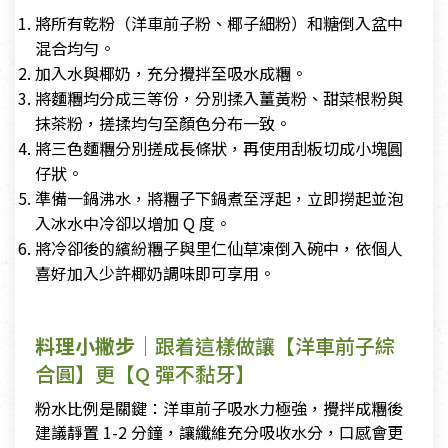
將所有乾粉（洋車前子粉、椰子細粉）和糖倒入盆中
混合均勻。
加入水與椰奶，充分攪拌至吸水成糰。
將麵糰均分成三等份，分別揉入薑黃粉、甜菜根粉與
抹茶粉，搓揉均勻至顏色分布一致。
將三色麵糰分別搓成長條狀，再使用刮板切成小塊圓
仔狀。
準備一鍋沸水，將糰子下鍋煮至浮起，立即撈起並泡
入冰水中冷卻以增加 Q 度。
將冷卻後的繽紛糰子與里仁仙草凍倒入碗中，依個人
喜好加入少許椰奶調味即可享用。
料理小撇步｜
跟着這樣做讓【洋車前子綜
合圓】更【Q 彈不黏牙】
粉水比例是關鍵：洋車前子吸水力極強，攪拌成糰後
建議靜置 1-2 分鐘，讓纖維充分吸收水分，口感會更