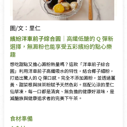
圖/文：里仁
繽紛洋車前子綜合圓
｜高纖低醣的 Q 彈新
選擇，無澱粉也能享受五彩繽紛的點心樂
趣
想吃甜點又擔心澱粉熱量嗎？這款「洋車前子綜合
圓」利用洋車前子高纖吸水的特性，結合椰子細粉，
打造出驚人的 Q 彈口感。完全不添加澱粉，並透過薑
黃、甜菜根與抹茶粉賦予天然色彩。搭配沁涼的里仁
仙草凍，每一口都是清爽、無負擔的健康好滋味，是
減醣族與健康追求者的完美下午茶。
食材準備