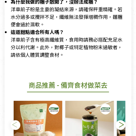
為什麼我做的糰子散開了，沒辦法成糰？
洋車前子粉是主要的凝結來源，請確保秤重精確。若
水分過多或攪拌不足，纖維無法發揮增稠作用，麵糰
便會過於濕軟。
這道甜點適合所有人嗎？
洋車前子含有極高纖維質，食用時請務必搭配充足水
分以利代謝。此外，對椰子或特定植物粉末過敏者，
請依個人體質調整食材。
商品推薦
- 備齊食材做菜去