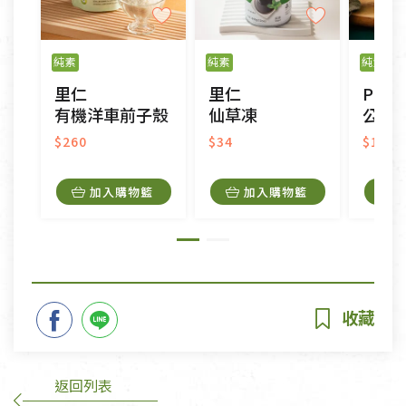
純素
純素
純素
里仁
里仁
PODI
有機洋車前子殼
仙草凍
公平貿易
$260
$34
$145
加入購物籃
加入購物籃
返回列表