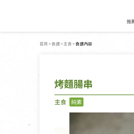
推
米麵/調理食材
好康優惠
飲品/零食
專題文章
首頁
食譜
主食
目前頁面：
食譜內容
米/麵/粉
8月新品優惠
豆漿/優格/植物
農產品與農友
豆麥雜糧種子
8月快閃商品優
果汁/醋飲/飲料
食品與廠商
植物油
中秋禮盒預購
茶/咖啡/花果茶
用品與廠商
不限類別
烤麵腸串
乾貨/素料/植物肉
7月惜福愛物
沖調飲/穀麥片
土地與生態
豆腐/天貝/豆製品
6月快閃商品-好
蜂蜜/椰奶
蔬食營養力
調味/醬料/烘焙食材
傳承經典優惠
休閒零食
生活提案
主食
純素
抹醬/果醬
文化好書優惠
堅果/果乾
共好行動
鮮凍蔬果
糖果/巧克力
里仁的努力
居家日用
個人清潔保養