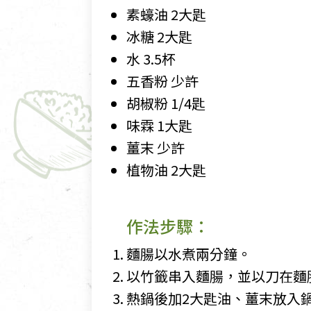
素蠔油 2大匙
冰糖 2大匙
水 3.5杯
五香粉 少許
胡椒粉 1/4匙
味霖 1大匙
薑末 少許
植物油 2大匙
作法步驟：
麵腸以水煮兩分鐘。
以竹籤串入麵腸，並以刀在麵
熱鍋後加2大匙油、薑末放入