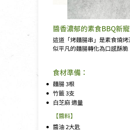
醬香濃郁的素食BBQ新寵
這道「烤麵腸串」是素食燒烤
似平凡的麵腸轉化為口感酥脆
食材準備：
麵腸 3根
竹籤 3支
白芝麻 適量
【醬料】
醬油 2大匙