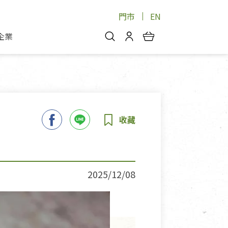
門市
EN
企業
你好，歡迎光臨！
安心蔬果
會員中心
蔬果箱/禮盒
物
我的優惠券
品
芽菜/菇
理包
醬料
消費紀錄查詢
個人資料管理
產品追蹤
2025/12/08
好文收藏
登入/註冊
物
寵物專區