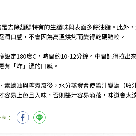
的是去除麵腸特有的生麵味與表面多餘油脂。此外，
濕潤口感，不會因為高溫烘烤而變得乾硬難咬。
設定180度C，時間約10-12分鐘。中間記得拉
更有「炸」過的口感。
、素蠔油與糖煮滾後，水分蒸發會使醬汁變濃（收
才容易上色且入味，否則醬汁容易滴落，味道會太
分享：