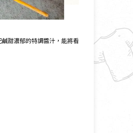
配鹹甜濃郁的特調醬汁，能將看