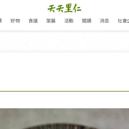
薦
好物
食譜
策展
活動
閱讀
消息
社會
里仁新訊
品牌故事
主題推薦
即食料理/糕點
愛地球,吃蔬食就可以！
主題活動
關注支持
媒體報導
養身保健
里仁七大永續行動
作夥利他 加入水滴會員
會員專屬
奶
里仁動態
中秋送禮推薦
沖泡麵/粥/湯
本土優先
永續飲食
保健食品
里仁為美刊
人才招募
門市資訊
惠
分店動態
超值好物特惠
熟食料理/調理包
減塑微革命
淨塑行動
養身食品/飲
產品/有機蔬果把關
「里仁誠食市集」永續新體驗
產品推薦
產品動態
飲品
熱銷人氣產品推薦
包子饅頭/麵點
少或無添加
主食
生態保育
沙拉
中藥食材/調
點心
大事記
減塑 一起來！
經典必買推薦
粽子/蘿蔔糕/年糕
友善耕作
公益支持
酵素
里仁聯名卡
綠色保育-我們的田, 牠們的家
評延長優惠
史瓦帝尼文化節
素鬆/醬菜
支持弱勢
獲獎肯定
理念桌布下載
里仁「史瓦帝尼文化節」
甜品/冰品
綠色保育
聯名合作
加入會員
麵包/糕點
永續飲食
湯品
衣飾鞋包
圖書/宗教文