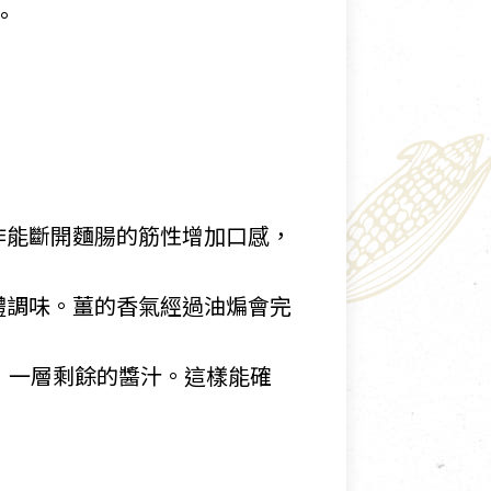
。
作能斷開麵腸的筋性增加口感，
體調味。薑的香氣經過油煸會完
」一層剩餘的醬汁。這樣能確