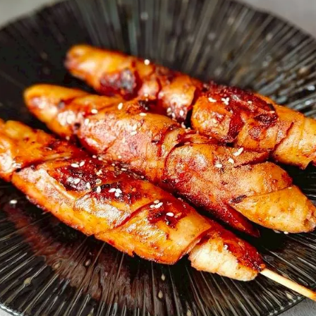
女裝
佛儒書籍
女內著居家
廣論/備覽手
水
男裝
敬經帛/書套
男內著居家
影音/圖書
毛巾/浴巾/手帕
文具禮品/禮
鞋襪
燈/燃燈油
帽/口罩/配件/包包
香
嬰幼/兒童
供具/修持用
居士服