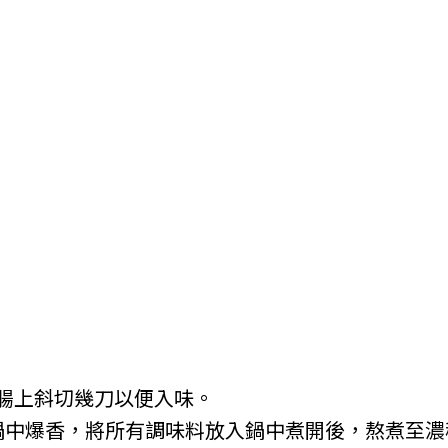
腸上斜切幾刀以便入味。
鍋中爆香，將所有調味料放入鍋中煮開後，熬煮至濃