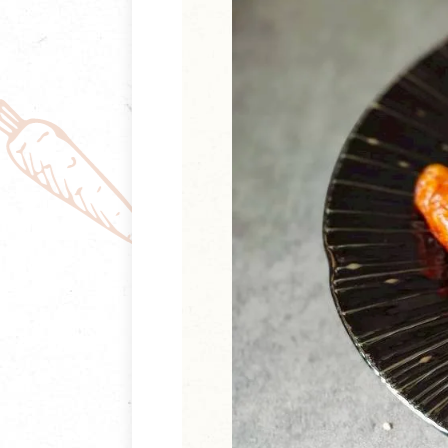
清潔/防蟲/薰香
臉部清潔/保養
餐具食器
臉部彩妝
廚房用具/家電/家飾
牙膏/牙刷/漱口
寢具織品
洗髮/潤髮/染髮
身體清潔/保養
個人用品