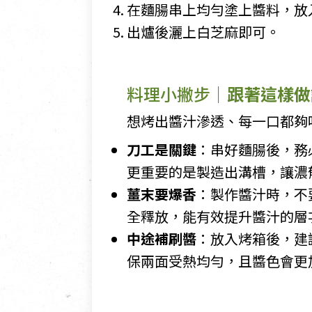
在麵腸串上均勻塗上醬料，放入
出爐後灑上白芝麻即可。
料理小撇步
｜跟著這樣做
想烤出醬汁滲透、每一口都夠
刀工是關鍵
：串好麵腸後，務
更重要的是製造出溝槽，讓濃
薑末要爆香
：製作醬汁時，不
全釋放，能有效提升醬汁的層
中途補刷醬
：放入烤箱後，建
保兩面受熱均勻，且醬色會更