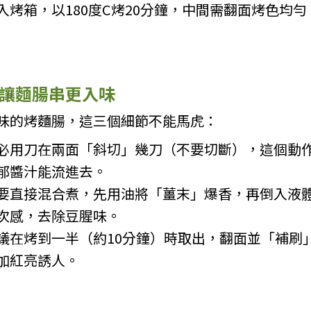
烤箱，以180度C烤20分鐘，中間需翻面烤色均勻
讓麵腸串更入味
味的烤麵腸，這三個細節不能馬虎：
必用刀在兩面「斜切」幾刀（不要切斷），這個動
郁醬汁能流進去。
要直接混合煮，先用油將「薑末」爆香，再倒入液
次感，去除豆腥味。
議在烤到一半（約10分鐘）時取出，翻面並「補刷
加紅亮誘人。