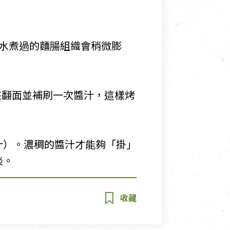
水煮過的麵腸組織會稍微膨
出來翻面並補刷一次醬汁，這樣烤
汁）。濃稠的醬汁才能夠「掛」
淡。