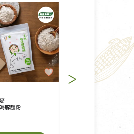
純素
麥
里仁
海豚麵粉
有機全麥麵粉
$115