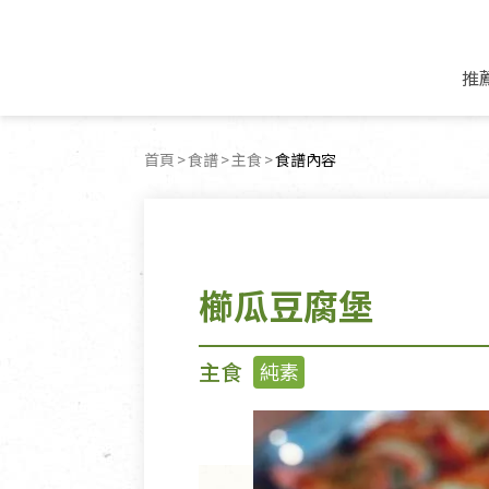
推
米麵/調理食材
好康優惠
飲品/零食
專題文章
首頁
食譜
主食
目前頁面：
食譜內容
米/麵/粉
8月新品優惠
豆漿/優格/植物
農產品與農友
豆麥雜糧種子
8月快閃商品優
果汁/醋飲/飲料
食品與廠商
植物油
中秋禮盒預購
茶/咖啡/花果茶
用品與廠商
不限類別
櫛瓜豆腐堡
乾貨/素料/植物肉
7月惜福愛物
沖調飲/穀麥片
土地與生態
豆腐/天貝/豆製品
6月快閃商品-好
蜂蜜/椰奶
蔬食營養力
調味/醬料/烘焙食材
傳承經典優惠
休閒零食
生活提案
主食
純素
抹醬/果醬
文化好書優惠
堅果/果乾
共好行動
鮮凍蔬果
糖果/巧克力
里仁的努力
居家日用
個人清潔保養