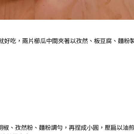
就好吃，兩片櫛瓜中間夾著以孜然、板豆腐、麵粉
白胡椒、孜然粉、麵粉調勻，再捏成小圓，壓扁以油