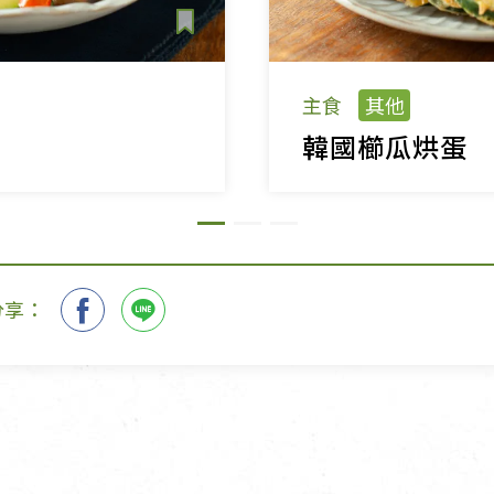
主食
其他
韓國櫛瓜烘蛋
分享：