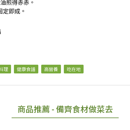
以油煎得赤赤。
固定即成。
購
料理
健康食譜
高營養
吃在地
商品推薦
- 備齊食材做菜去