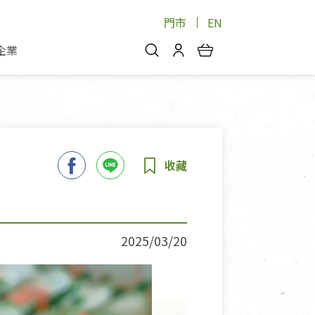
門市
EN
企業
你好，歡迎光臨！
安心蔬果
會員中心
蔬果箱/禮盒
物
我的優惠券
品
芽菜/菇
理包
醬料
消費紀錄查詢
個人資料管理
產品追蹤
2025/03/20
好文收藏
登入/註冊
物
寵物專區