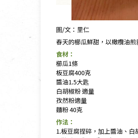
圖/文：里仁
春天的櫛瓜鮮甜，以橄欖油煎
食材：
櫛瓜1條
板豆腐400克
醬油1.5大匙
白胡椒粉 適量
孜然粉適量
麵粉 40克
作法：
1.板豆腐捏碎，加上醬油、