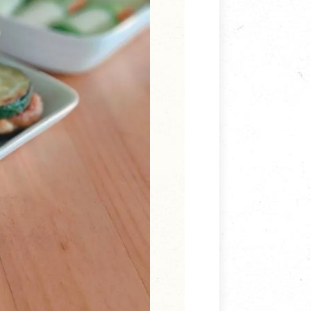
寵物營養補充品
抄
寵物清潔用品
券
品