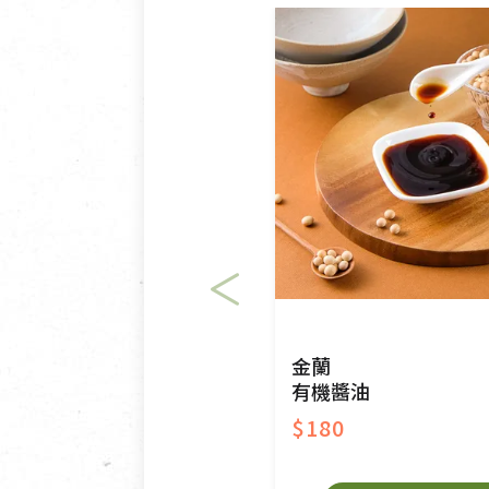
金蘭
有機醬油
$180