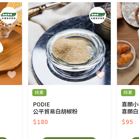
純素
純素
PODIE
喜願小
公平貿易白胡椒粉
喜願白
$180
$95