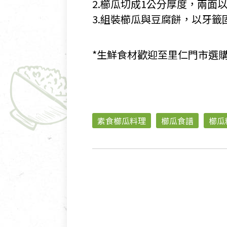
2.櫛瓜切成1公分厚度，兩面
3.組裝櫛瓜與豆腐餅，以牙籤
*生鮮食材歡迎至里仁門市選
素食櫛瓜料理
櫛瓜食譜
櫛瓜