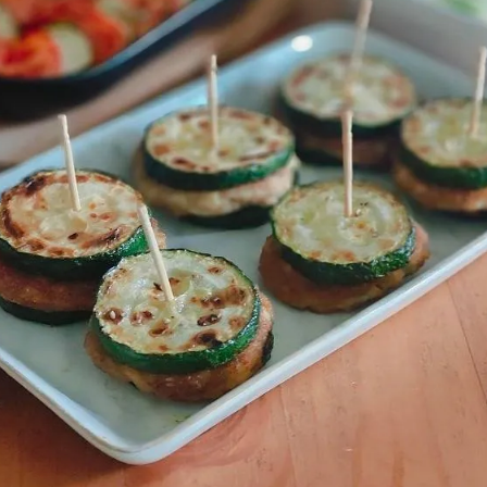
女裝
佛儒書籍
女內著居家
廣論/備覽手
水
男裝
敬經帛/書套
男內著居家
影音/圖書
毛巾/浴巾/手帕
文具禮品/禮
鞋襪
燈/燃燈油
帽/口罩/配件/包包
香
嬰幼/兒童
供具/修持用
居士服