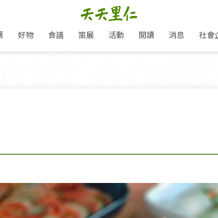
薦
好物
食譜
策展
活動
閱讀
消息
社會
里仁新訊
品牌故事
主題推薦
即食料理/糕點
愛地球,吃蔬食就可以！
主題活動
關注支持
媒體報導
養身保健
里仁七大永續行動
作夥利他 加入水滴會員
會員專屬
奶
里仁動態
中秋送禮推薦
沖泡麵/粥/湯
本土優先
永續飲食
保健食品
里仁為美刊
人才招募
門市資訊
惠
分店動態
超值好物特惠
熟食料理/調理包
減塑微革命
淨塑行動
養身食品/飲
產品/有機蔬果把關
「里仁誠食市集」永續新體驗
產品推薦
產品動態
飲品
熱銷人氣產品推薦
包子饅頭/麵點
少或無添加
主食
生態保育
沙拉
中藥食材/調
點心
大事記
減塑 一起來！
經典必買推薦
粽子/蘿蔔糕/年糕
友善耕作
公益支持
酵素
里仁聯名卡
綠色保育-我們的田, 牠們的家
評延長優惠
史瓦帝尼文化節
素鬆/醬菜
支持弱勢
獲獎肯定
理念桌布下載
里仁「史瓦帝尼文化節」
甜品/冰品
綠色保育
聯名合作
加入會員
麵包/糕點
永續飲食
湯品
衣飾鞋包
圖書/宗教文