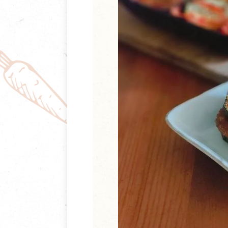
清潔/防蟲/薰香
臉部清潔/保養
餐具食器
臉部彩妝
廚房用具/家電/家飾
牙膏/牙刷/漱口
寢具織品
洗髮/潤髮/染髮
身體清潔/保養
個人用品