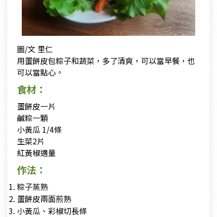
圖/文 里仁
用蛋餅皮包粽子和蔬菜，多了清爽，可以當早餐，也
可以當點心。
食材：
蛋餅皮一片
鹹粽一顆
小黃瓜 1/4條
生菜2片
紅黃椒適量
作法：
粽子蒸熟
蛋餅皮兩面煎熟
小黃瓜、彩椒切長條