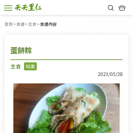
熱門搜尋：
首頁
食譜
主食
目前頁面：
食譜內容
親子活動
幸福節中獎名單
蛋餅粽
主食
純素
2023/05/28