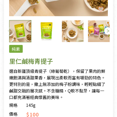
純素
里仁鹹梅青提子
選自新疆頂級青提子（綠葡萄乾），保留了果肉的鮮
嫩飽滿與清甜果香，展現出柔軟而富有嚼勁的特色。
更特別的是，撒上無添加的梅子粉調味，輕輕點綴了
鹹甜交融的層次感。不含糖精，Q軟不黏牙，讓每一
口都充滿著經典懷舊的美味。
規格
145g
$100
價格