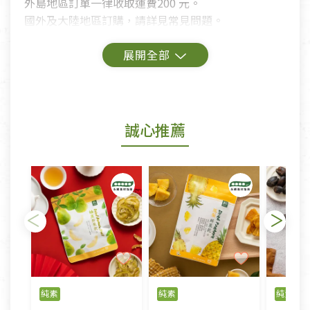
外島地區訂單一律收取運費200 元。
國外及大陸地區訂購，請詳見常見問題。
鑑賞期商品說明：
商品包裝外觀樣式色澤以實際出貨為準。
若商品發生新品瑕疵，可申請更換新品。
誠心推薦
若您購買的商品有下列「不適用七天鑑賞期商品」情
形者，除商品瑕疵以外，恕不接受退換貨.
依消保法之規定提供該商品七天免費鑑賞期(含例假
日)的服務，原則上若商品未經使用或被汙損(除商品
瑕疵)，一般皆可申請退換貨。
不適用七天鑑賞期商品：
以數位或電磁紀錄形式儲存之商品、易於變質或損壞
之商品、以及性質上無法或不適合退換之商品：如
純素
純素
純素
CD、VCD、DVD、電腦軟體，若產品瑕疵無法讀取僅