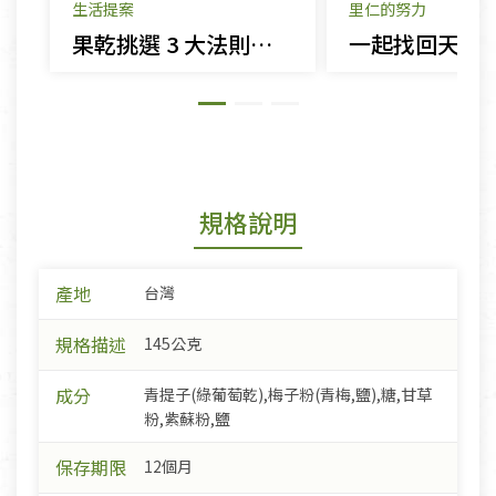
生活提案
里仁的努力
果乾挑選 3 大法則｜拒絕化學添加，天然果乾這樣買
規格說明
產地
台灣
規格描述
145公克
成分
青提子(綠葡萄乾),梅子粉(青梅,鹽),糖,甘草
粉,紫蘇粉,鹽
保存期限
12個月