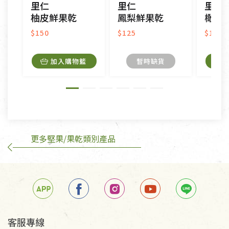
里仁
里仁
里仁
接受原片換新。
柚皮鮮果乾
鳳梨鮮果乾
橄欖
衣飾鞋類-如T恤，如於送達後水洗或污損者。
美容保養用品、內衣褲、襪子、口罩等私人消耗性產
$150
$125
$105
品，一經拆封使用，恕無法退貨。
內衣褲、襪子、口罩個人衛生用品除商品本身有瑕疵
加入購物籃
暫時缺貨
外,依據《通訊交易解除權合理例外情事適用準
則》, 恕無法退貨。
有標示不接受退貨的優惠商品與蔬菜箱，不接受退
換，但若為商品本身或運送過程中所造成的瑕疵，則
不在此限。
更多堅果/果乾類別產品
訂購手抄稿退貨需知：
手抄稿進行退貨時，請務必保持原包裝方式及使用原
箱退回。
若未保持原包裝方式或未使用原箱退回，導致書籍有
任何折損、磨損、污損或凹角，將不接受退貨，也不
予以退費。
不接受退貨之手抄稿，為敬重法寶故，里仁網購無法
客服專線