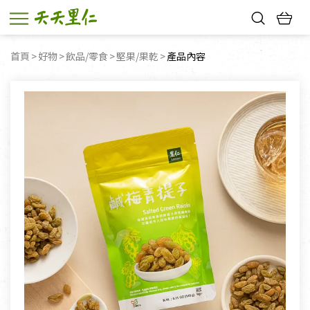
熱門搜尋：
首頁
好物
飲品/零食
堅果/果乾
目前頁面：
產品內容
親子活動
幸福節中獎名單