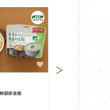
使用或被汙損(除商品瑕疵)，
適合退換之商品：如CD、
退貨。
例外情事適用準則》, 恕無法
純素
程中所造成的瑕疵，則不在此
里仁
鮮蔬即食飯
泰式冬炎湯麵
$35