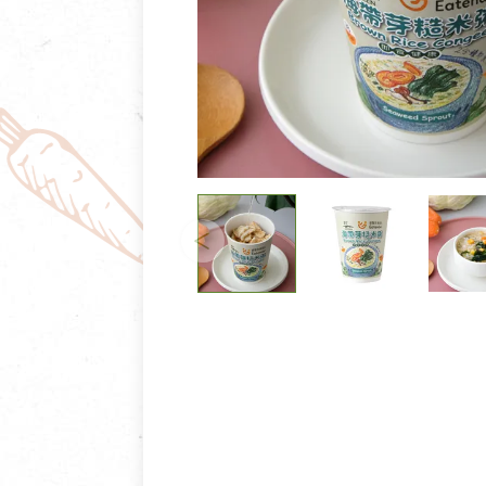
清潔/防蟲/薰香
臉部清潔/保養
餐具食器
臉部彩妝
廚房用具/家電/家飾
牙膏/牙刷/漱口
寢具織品
洗髮/潤髮/染髮
身體清潔/保養
個人用品