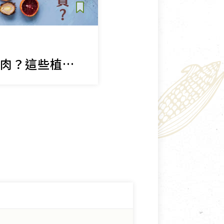
想補鐵只能靠紅肉？這些植物性食物也能幫你補充鐵質！