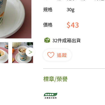
規格
30g
女裝
佛儒書籍
女內著居家
廣論/備覽手
$43
水
男裝
敬經帛/書套
價格
男內著居家
影音/圖書
毛巾/浴巾/手帕
文具禮品/禮
32件成箱出貨
鞋襪
燈/燃燈油
帽/口罩/配件/包包
香
嬰幼/兒童
供具/修持用
居士服
標章/榮譽