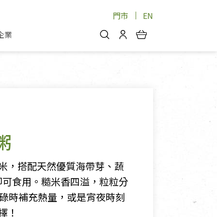
門市
EN
企業
你好，歡迎光臨！
安心蔬果
會員中心
蔬果箱/禮盒
物
我的優惠券
品
芽菜/菇
理包
醬料
消費紀錄查詢
粥
個人資料管理
產品追蹤
米，搭配天然優質海帶芽、蔬
好文收藏
鐘即可食用。糙米香四溢，粒粒分
登入/註冊
忙碌時補充熱量，或是宵夜時刻
擇！
物
寵物專區