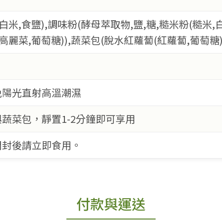
白米,食鹽),調味粉(酵母萃取物,鹽,糖,糙米粉(糙米,
高麗菜,葡萄糖)),蔬菜包(脫水紅蘿蔔(紅蘿蔔,葡萄糖)
免陽光直射高溫潮濕
蔬菜包，靜置1-2分鐘即可享用
開封後請立即食用。
付款與運送