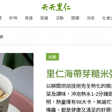
薦
好物
食譜
策展
活動
閱讀
消息
社會
里仁新訊
品牌故事
主題推薦
即食料理/糕點
地球超載日：守護地球從生活
主題活動
關注支持
媒體報導
養身保健
面：
容
選擇開始
里仁七大永續行動
會員專屬
奶
里仁動態
中秋送禮推薦
沖泡麵/粥/湯
本土優先
永續飲食
保健食品
里仁為美刊
愛地球,吃蔬食就可以！
人才招募
門市資訊
惠
分店動態
超值好物特惠
熟食料理/調理包
減塑微革命
淨塑行動
養身食品/飲
產品/有機蔬果把關
產品推薦
純素
作夥利他 加入水滴會員
產品動態
飲品
熱銷人氣產品推薦
包子饅頭/麵點
少或無添加
主食
生態保育
沙拉
中藥食材/調
點心
大事記
經典必買推薦
粽子/蘿蔔糕/年糕
友善耕作
公益支持
酵素
里仁海帶芽糙米
「里仁誠食市集」永續新體驗
里仁聯名卡
評延長優惠
史瓦帝尼文化節
素鬆/醬菜
支持弱勢
獲獎肯定
減塑 一起來！
理念桌布下載
甜品/冰品
綠色保育
聯名合作
以瞬間烘焙技術完全熟化的糙
綠色保育-我們的田, 牠們的家
加入會員
麵包/糕點
永續飲食
菜及調味，沖泡熱水1-2分
里仁「史瓦帝尼文化節」
湯品
明，熱量僅有98大卡，無論
嘴饞，都是健康又滿足的好選
衣飾鞋包
圖書/宗教文