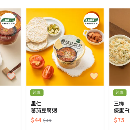
免費鑑賞期(含例假日)的服務，原則上若商品未經
商品、易於變質或損壞之商品、以及性質上無法或不
產品瑕疵無法讀取僅接受原片換新。
後水洗或污損者。
、口罩等私人消耗性產品，一經拆封使用，恕無法
用品除商品本身有瑕疵外,依據《通訊交易解除權合理
純素
純素
與蔬菜箱，不接受退換，但若為商品本身或運送過
里仁
三機
蕃茄豆腐粥
優蛋白
$44
$75
$49