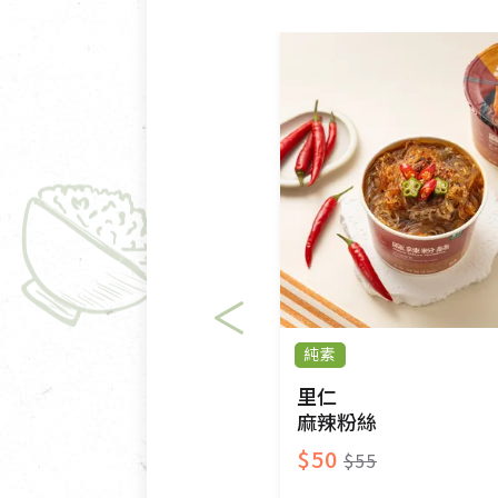
依消保法之規定提供該商品七天
一般皆可申請退換貨。
不適用七天鑑賞期商品：
以數位或電磁紀錄形式儲存之
VCD、DVD、電腦軟體，若
衣飾鞋類-如T恤，如於送達
美容保養用品、內衣褲、襪子
內衣褲、襪子、口罩個人衛生
純素
退貨。
有標示不接受退貨的優惠商品
里仁
麻辣粉絲
限。
$50
$55
訂購手抄稿退貨需知：