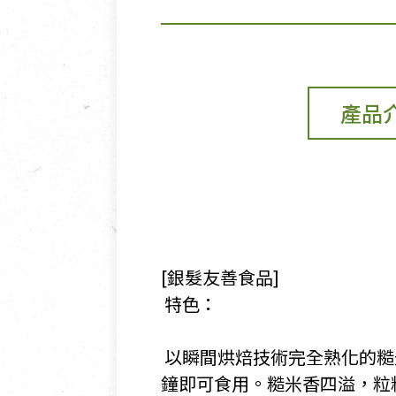
產品
[銀髮友善食品]
​ 特色：
​ 以瞬間烘焙技術完全熟化的
鐘即可食用。糙米香四溢，粒