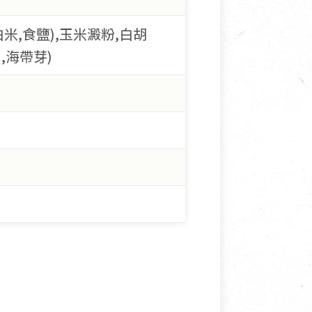
白米,食鹽),玉米澱粉,白胡
,海帶芽)