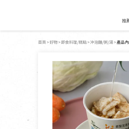
推
米麵/調理食材
好康優惠
飲品/零食
專題文章
首頁
好物
即食料理/糕點
沖泡麵/粥/湯
目前頁
產品內
米/麵/粉
8月新品優惠
豆漿/優格/植物
農產品與農友
豆麥雜糧種子
8月快閃商品優
果汁/醋飲/飲料
食品與廠商
植物油
中秋禮盒預購
茶/咖啡/花果茶
用品與廠商
不限類別
乾貨/素料/植物肉
7月惜福愛物
沖調飲/穀麥片
土地與生態
豆腐/天貝/豆製品
6月快閃商品-好
蜂蜜/椰奶
蔬食營養力
調味/醬料/烘焙食材
傳承經典優惠
休閒零食
生活提案
抹醬/果醬
文化好書優惠
堅果/果乾
共好行動
鮮凍蔬果
糖果/巧克力
里仁的努力
居家日用
個人清潔保養