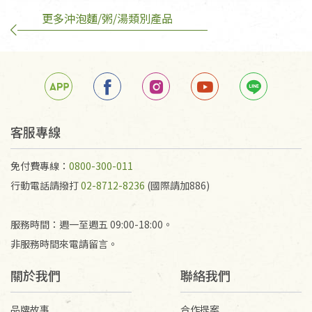
更多沖泡麵/粥/湯類別產品
訂購手抄稿退貨需知：
手抄稿進行退貨時，請務必保持原包裝方式及使用原
箱退回。
若未保持原包裝方式或未使用原箱退回，導致書籍有
任何折損、磨損、污損或凹角，將不接受退貨，也不
予以退費。
不接受退貨之手抄稿，為敬重法寶故，里仁網購無法
客服專線
代為結緣處理等。 若需將手抄稿寄還給消費者，因而
產生的運費100元/箱將由消費者負擔。
免付費專線：
0800-300-011
行動電話請撥打
02-8712-8236
(國際請加886)
服務時間：週一至週五 09:00-18:00。
非服務時間來電請留言。
關於我們
聯絡我們
品牌故事
合作提案