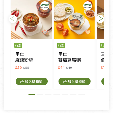
日)的服務，原則上若商品未經使用或被汙損(除商品
瑕疵)，一般皆可申請退換貨。
不適用七天鑑賞期商品：
以數位或電磁紀錄形式儲存之商品、易於變質或損壞
之商品、以及性質上無法或不適合退換之商品：如
純素
純素
純素
CD、VCD、DVD、電腦軟體，若產品瑕疵無法讀取僅
里仁
里仁
三機
接受原片換新。
麻辣粉絲
蕃茄豆腐粥
優蛋白
衣飾鞋類-如T恤，如於送達後水洗或污損者。
美容保養用品、內衣褲、襪子、口罩等私人消耗性產
$50
$44
$75
$55
$49
品，一經拆封使用，恕無法退貨。
內衣褲、襪子、口罩個人衛生用品除商品本身有瑕疵
加入購物籃
加入購物籃
外,依據《通訊交易解除權合理例外情事適用準
則》, 恕無法退貨。
有標示不接受退貨的優惠商品與蔬菜箱，不接受退
換，但若為商品本身或運送過程中所造成的瑕疵，則
不在此限。