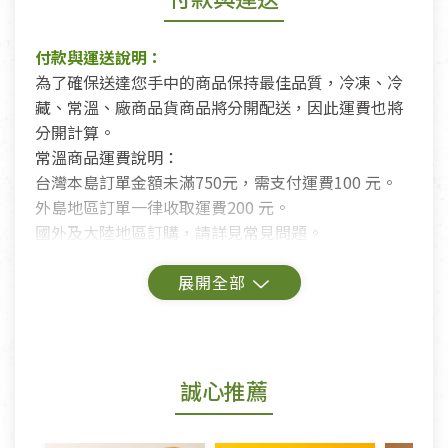
付款與運送說明：
為了確保送達您手中的商品保持最佳品質，冷凍、冷
藏、常溫、廠商品貨商品將分開配送，因此運費也將
分開計算。
常溫商品運費說明：
台灣本島訂單金額未滿750元，需支付運費100 元。
外島地區訂單一律收取運費200 元。
國外及大陸地區訂購，請詳見常見問題。
鑑賞期商品說明：
商品包裝外觀樣式色澤以實際出貨為準。
若商品發生新品瑕疵，可申請更換新品。
誠心推薦
若您購買的商品有下列「不適用七天鑑賞期商品」情
形者，除商品瑕疵以外，恕不接受退換貨.
依消保法之規定提供該商品七天免費鑑賞期(含例假