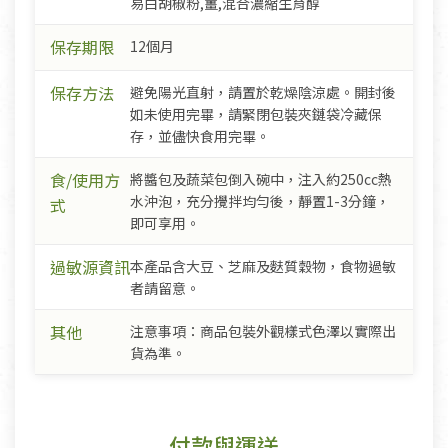
易白胡椒粉,薑,混合濃縮生育醇
保存期限
12個月
保存方法
避免陽光直射，請置於乾燥陰涼處。開封後
如未使用完畢，請緊閉包裝夾鏈袋冷藏保
存，並儘快食用完畢。
食/使用方
將醬包及蔬菜包倒入碗中，注入約250cc熱
水沖泡，充分攪拌均勻後，靜置1-3分鐘，
式
即可享用。
過敏源資訊
本產品含大豆、芝麻及麩質穀物，食物過敏
者請留意。
其他
注意事項：商品包裝外觀樣式色澤以實際出
貨為準。
付款與運送