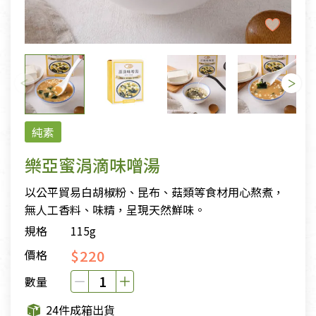
純素
樂亞蜜涓滴味噌湯
以公平貿易白胡椒粉、昆布、菇類等食材用心熬煮，
無人工香料、味精，呈現天然鮮味。
規格
115g
$220
價格
數量
24件成箱出貨