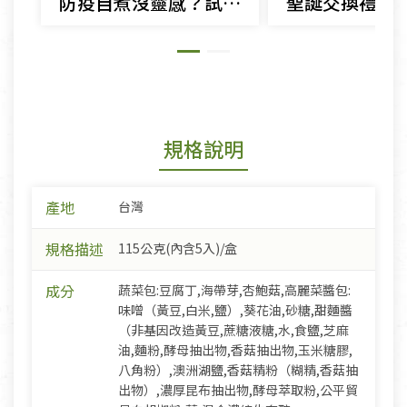
防疫自煮沒靈感？試試用這四種食材變出22道料理！
聖誕交換禮物
規格說明
產地
台灣
規格描述
115公克(內含5入)/盒
成分
蔬菜包:豆腐丁,海帶芽,杏鮑菇,高麗菜醬包:
味噌（黃豆,白米,鹽）,葵花油,砂糖,甜麵醬
（非基因改造黃豆,蔗糖液糖,水,食鹽,芝麻
油,麵粉,酵母抽出物,香菇抽出物,玉米糖膠,
八角粉）,澳洲湖鹽,香菇精粉（糊精,香菇抽
出物）,濃厚昆布抽出物,酵母萃取粉,公平貿