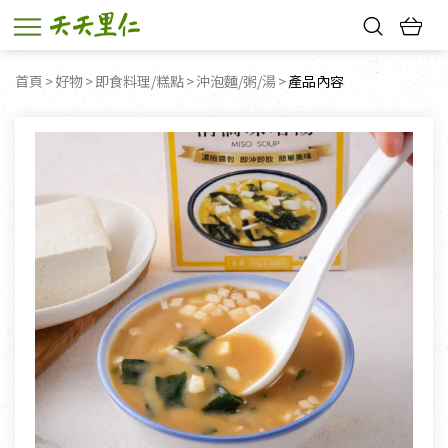
熱門搜尋：
首頁
好物
即食料理/糕點
沖泡麵/粥/湯
目前頁面：
產品內容
親子活動
幸福節中獎名單