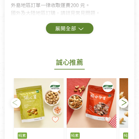
外島地區訂單一律收取運費200 元。
國外及大陸地區訂購，請詳見常見問題。
鑑賞期商品說明：
商品包裝外觀樣式色澤以實際出貨為準。
若商品發生新品瑕疵，可申請更換新品。
誠心推薦
若您購買的商品有下列「不適用七天鑑賞期商品」情
形者，除商品瑕疵以外，恕不接受退換貨.
依消保法之規定提供該商品七天免費鑑賞期(含例假
日)的服務，原則上若商品未經使用或被汙損(除商品
瑕疵)，一般皆可申請退換貨。
不適用七天鑑賞期商品：
以數位或電磁紀錄形式儲存之商品、易於變質或損壞
之商品、以及性質上無法或不適合退換之商品：如
純素
純素
純素