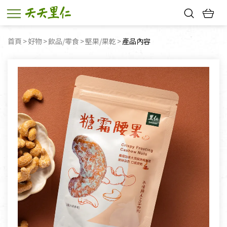
熱門搜尋：
首頁
好物
飲品/零食
堅果/果乾
目前頁面：
產品內容
親子活動
幸福節中獎名單