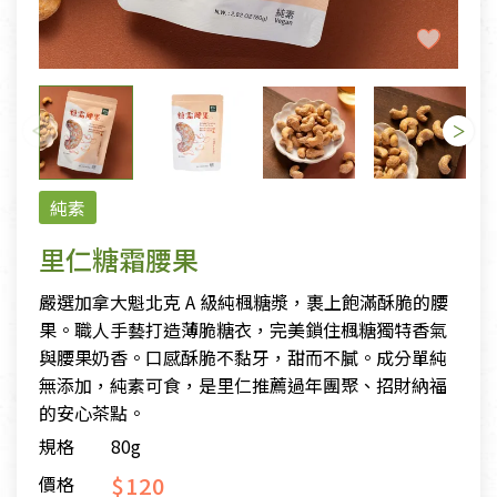
純素
里仁糖霜腰果
嚴選加拿大魁北克 A 級純楓糖漿，裹上飽滿酥脆的腰
果。職人手藝打造薄脆糖衣，完美鎖住楓糖獨特香氣
與腰果奶香。口感酥脆不黏牙，甜而不膩。成分單純
無添加，純素可食，是里仁推薦過年團聚、招財納福
的安心茶點。
規格
80g
$120
價格