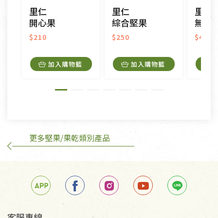
CD、VCD、DVD、電腦軟體，若產品瑕疵無法讀取僅
里仁
里仁
里仁
接受原片換新。
開心果
綜合堅果
無調味有
衣飾鞋類-如T恤，如於送達後水洗或污損者。
美容保養用品、內衣褲、襪子、口罩等私人消耗性產
$210
$250
$450
品，一經拆封使用，恕無法退貨。
內衣褲、襪子、口罩個人衛生用品除商品本身有瑕疵
加入購物籃
加入購物籃
外,依據《通訊交易解除權合理例外情事適用準
則》, 恕無法退貨。
有標示不接受退貨的優惠商品與蔬菜箱，不接受退
換，但若為商品本身或運送過程中所造成的瑕疵，則
不在此限。
更多堅果/果乾類別產品
訂購手抄稿退貨需知：
手抄稿進行退貨時，請務必保持原包裝方式及使用原
箱退回。
若未保持原包裝方式或未使用原箱退回，導致書籍有
任何折損、磨損、污損或凹角，將不接受退貨，也不
予以退費。
不接受退貨之手抄稿，為敬重法寶故，里仁網購無法
客服專線