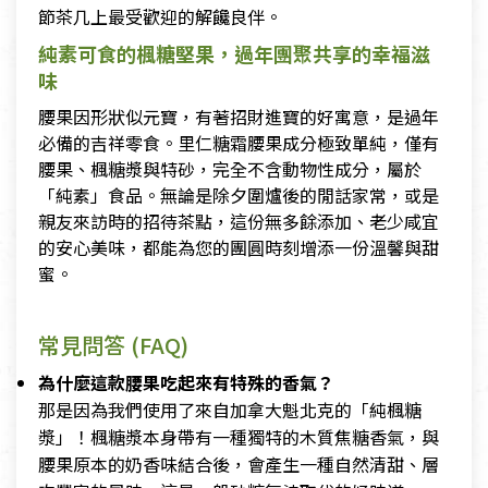
節茶几上最受歡迎的解饞良伴。
純素可食的楓糖堅果，過年團聚共享的幸福滋
味
腰果因形狀似元寶，有著招財進寶的好寓意，是過年
必備的吉祥零食。里仁糖霜腰果成分極致單純，僅有
腰果、楓糖漿與特砂，完全不含動物性成分，屬於
「純素」食品。無論是除夕圍爐後的閒話家常，或是
親友來訪時的招待茶點，這份無多餘添加、老少咸宜
的安心美味，都能為您的團圓時刻增添一份溫馨與甜
蜜。
常見問答 (FAQ)
為什麼這款腰果吃起來有特殊的香氣？
那是因為我們使用了來自加拿大魁北克的「純楓糖
漿」！楓糖漿本身帶有一種獨特的木質焦糖香氣，與
腰果原本的奶香味結合後，會產生一種自然清甜、層