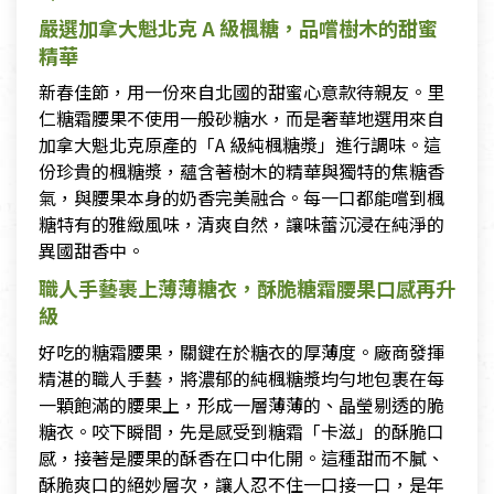
嚴選加拿大魁北克 A 級楓糖，品嚐樹木的甜蜜
精華
新春佳節，用一份來自北國的甜蜜心意款待親友。里
仁糖霜腰果不使用一般砂糖水，而是奢華地選用來自
加拿大魁北克原產的「A 級純楓糖漿」進行調味。這
份珍貴的楓糖漿，蘊含著樹木的精華與獨特的焦糖香
氣，與腰果本身的奶香完美融合。每一口都能嚐到楓
糖特有的雅緻風味，清爽自然，讓味蕾沉浸在純淨的
異國甜香中。
職人手藝裹上薄薄糖衣，酥脆糖霜腰果口感再升
級
好吃的糖霜腰果，關鍵在於糖衣的厚薄度。廠商發揮
精湛的職人手藝，將濃郁的純楓糖漿均勻地包裹在每
一顆飽滿的腰果上，形成一層薄薄的、晶瑩剔透的脆
糖衣。咬下瞬間，先是感受到糖霜「卡滋」的酥脆口
感，接著是腰果的酥香在口中化開。這種甜而不膩、
酥脆爽口的絕妙層次，讓人忍不住一口接一口，是年