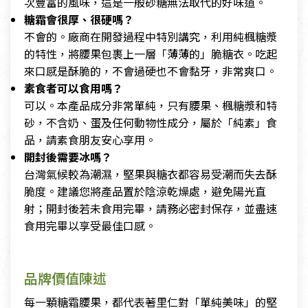
次豐富的風味，這是一般砂糖無法取代的好味道。
糖霜會很厚、很硬嗎？
不會的。廠商在開發過程中特別講究，利用純楓糖漿
的特性，將腰果包裹上一層「薄薄的」脆糖衣。吃起
來口感是酥脆的，不會過硬也不會黏牙，非常爽口。
素食者可以食用嗎？
可以。本產品成分非常單純，只有腰果、楓糖漿和特
砂，不含奶、蛋及任何動物性成分，屬於「純素」食
品，請素食朋友安心享用。
開封後需要冰嗎？
台灣氣候較為潮濕，堅果與糖衣都容易受潮而失去酥
脆度。建議您將產品置於陰涼乾燥處，避免陽光直
射；開封後若未食用完畢，請務必密封保存，並盡速
食用完畢以享受最佳口感。
品牌價值陳述
每一顆糖霜腰果，都代表著里仁對「單純美味」的堅