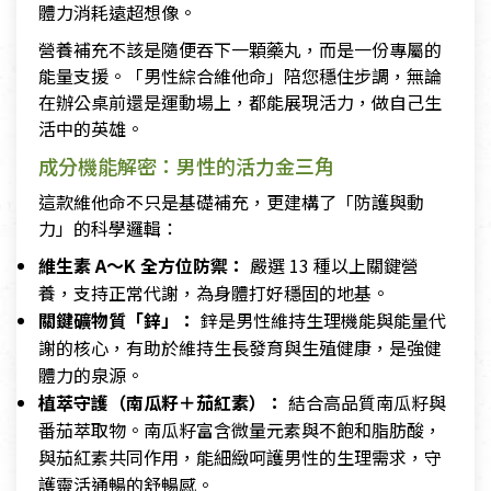
體力消耗遠超想像。
營養補充不該是隨便吞下一顆藥丸，而是一份專屬的
能量支援。「男性綜合維他命」陪您穩住步調，無論
在辦公桌前還是運動場上，都能展現活力，做自己生
活中的英雄。
成分機能解密：男性的活力金三角
這款維他命不只是基礎補充，更建構了「防護與動
力」的科學邏輯：
維生素 A～K 全方位防禦：
嚴選 13 種以上關鍵營
養，支持正常代謝，為身體打好穩固的地基。
關鍵礦物質「鋅」：
鋅是男性維持生理機能與能量代
謝的核心，有助於維持生長發育與生殖健康，是強健
體力的泉源。
植萃守護（南瓜籽＋茄紅素）：
結合高品質南瓜籽與
番茄萃取物。南瓜籽富含微量元素與不飽和脂肪酸，
與茄紅素共同作用，能細緻呵護男性的生理需求，守
護靈活通暢的舒暢感。