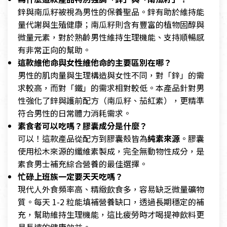
鋅與南瓜籽被視為男性的保養聖品。鋅有助於維持能
量代謝與生殖健康；南瓜籽則含有豐富的植物固醇與
微量元素，對於熟齡男性維持生理機能、支持順暢感
有非常正向的幫助。
這款維他命與女性維他命的主要區別在哪？
男性的肌肉量與生理構造與女性不同，對「鋅」的需
求較高，而對「鐵」的需求相對較低。本產品針對男
性強化了鋅與護前配方（南瓜籽、茄紅素），更精準
符合男性的日常體力消耗需求。
素食者可以吃嗎？膠囊成分是什麼？
可以！這款產品從配方到膠囊殼皆為
純素來源
。膠囊
使用松木來源的纖維素製成，完全無動物性成分，是
素食男士補充綜合營養的最佳選擇。
忙碌上班族一定要天天吃嗎？
現代人外食頻率高、精緻飲食多，容易缺乏微量礦物
質。每天 1-2 粒能填補營養缺口，透過長期穩定的補
充，幫助維持生理機能，這比疲勞時才喝提神飲料更