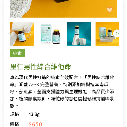
純素
里仁男性綜合維他命
專為現代男性打造的純素全效配方！「男性綜合維他
命」涵蓋 A～K 完整營養，特別添加鋅與植萃南瓜
籽、茄紅素，全面支援體力與生理機能。高品質少添
加、植物膠囊設計，讓忙碌的您也能輕鬆維持巔峰狀
態。
規格
43.8g
$650
價格