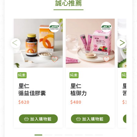
誠心推薦
若您購買的商品有下列「不適用七天鑑賞期商品」情
形者，除商品瑕疵以外，恕不接受退換貨.
依消保法之規定提供該商品七天免費鑑賞期(含例假
日)的服務，原則上若商品未經使用或被汙損(除商品
瑕疵)，一般皆可申請退換貨。
不適用七天鑑賞期商品：
以數位或電磁紀錄形式儲存之商品、易於變質或損壞
之商品、以及性質上無法或不適合退換之商品：如
純素
純素
純素
CD、VCD、DVD、電腦軟體，若產品瑕疵無法讀取僅
里仁
里仁
里仁
接受原片換新。
循益佳膠囊
植御力
苦瓜胜肽
衣飾鞋類-如T恤，如於送達後水洗或污損者。
美容保養用品、內衣褲、襪子、口罩等私人消耗性產
$620
$480
$1,19
品，一經拆封使用，恕無法退貨。
內衣褲、襪子、口罩個人衛生用品除商品本身有瑕疵
加入購物籃
加入購物籃
外,依據《通訊交易解除權合理例外情事適用準
則》, 恕無法退貨。