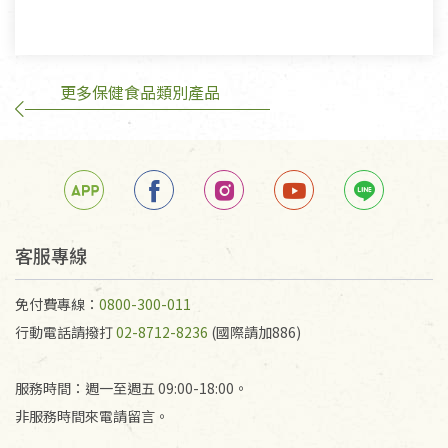
有標示不接受退貨的優惠商品與蔬菜箱，不接受退
換，但若為商品本身或運送過程中所造成的瑕疵，則
不在此限。
更多保健食品類別產品
訂購手抄稿退貨需知：
手抄稿進行退貨時，請務必保持原包裝方式及使用原
箱退回。
若未保持原包裝方式或未使用原箱退回，導致書籍有
任何折損、磨損、污損或凹角，將不接受退貨，也不
予以退費。
不接受退貨之手抄稿，為敬重法寶故，里仁網購無法
客服專線
代為結緣處理等。 若需將手抄稿寄還給消費者，因而
產生的運費100元/箱將由消費者負擔。
免付費專線：
0800-300-011
行動電話請撥打
02-8712-8236
(國際請加886)
服務時間：週一至週五 09:00-18:00。
非服務時間來電請留言。