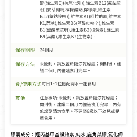
醇(維生素E)(抗氧化劑)),維生素B12(氰鈷胺
明)(麥芽糊精,檸檬酸鈉,檸檬酸,維生素
B12(氰鈷胺明)),維生素K1(阿拉伯膠,維生素
K1,蔗糖),維生素B6(鹽酸吡哆辛),維生素
B1(鹽酸硫胺明),維生素B2(核黃素),維生素
B9(葉酸),維生素B7(生物素)。
保存期限
24個月
保存方法
未開封，請放置於陰涼乾燥處；開封後，建
議二個月內儘速食用完畢。
食/使用方式
每日1~2粒搭配開水一起食用
其他
注意事項: 未開封，請放置於陰涼乾燥處；
開封後，建議二個月內儘速食用完畢。內有
乾燥劑請勿食用。不建議6歲以下幼兒或兒
童食用。
膠囊成分：羥丙基甲基纖維素,純水,鹿角菜膠,氯化鉀