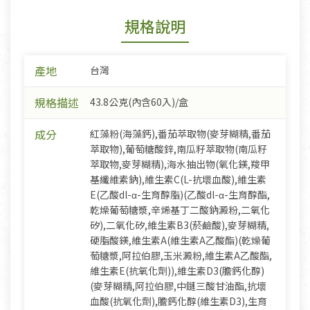
規格說明
產地
台灣
規格描述
43.8公克(內含60入)/盒
成分
紅藻粉(海藻鈣),番茄萃取物(麥芽糊精,番茄
萃取物),葡萄糖酸鋅,南瓜籽萃取物(南瓜籽
萃取物,麥芽糊精),海水抽出物(氧化鎂,羧甲
基纖維素鈉),維生素C(L-抗壞血酸),維生素
E(乙酸dl-α-生育醇脂)(乙酸dl-α-生育醇酯,
乾燥葡萄糖漿,辛烯基丁二酸鈉澱粉,二氧化
矽),二氧化矽,維生素B3(菸鹼酸),麥芽糊精,
硬脂酸鎂,維生素A(維生素A乙酸酯)(乾燥葡
萄糖漿,阿拉伯膠,玉米澱粉,維生素A乙酸酯,
維生素E(抗氧化劑)),維生素D3(膽鈣化醇)
(麥芽糊精,阿拉伯膠,中鏈三酸甘油酯,抗壞
血酸(抗氧化劑),膽鈣化醇(維生素D3),生育