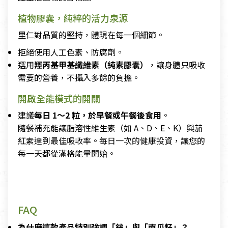
植物膠囊，純粹的活力泉源
里仁對品質的堅持，體現在每一個細節。
拒絕使用人工色素、防腐劑。
選用
羥丙基甲基纖維素（純素膠囊）
，讓身體只吸收
需要的營養，不攝入多餘的負擔。
開啟全能模式的開關
建議
每日 1～2 粒，於早餐或午餐後食用
。
隨餐補充能讓脂溶性維生素（如 A、D、E、K）與茄
紅素達到最佳吸收率。每日一次的健康投資，讓您的
每一天都從滿格能量開始。
FAQ
為什麼這款產品特別強調「鋅」與「南瓜籽」？