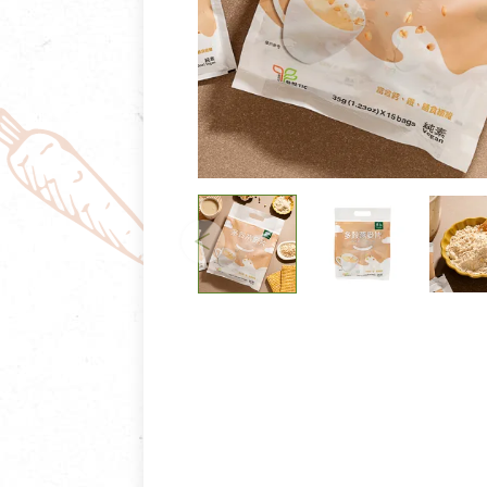
清潔/防蟲/薰香
臉部清潔/保養
餐具食器
臉部彩妝
廚房用具/家電/家飾
牙膏/牙刷/漱口
寢具織品
洗髮/潤髮/染髮
身體清潔/保養
個人用品