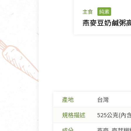
主食
純素
燕麥豆奶鹹粥
產地
台灣
規格描述
525公克(內含
成分
燕麥, 麥芽糊