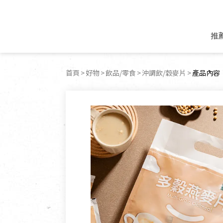
推
米麵/調理食材
好康優惠
飲品/零食
專題文章
首頁
好物
飲品/零食
沖調飲/穀麥片
目前頁面
產品內容
米/麵/粉
8月新品優惠
豆漿/優格/植物
農產品與農友
豆麥雜糧種子
8月快閃商品優
果汁/醋飲/飲料
食品與廠商
植物油
中秋禮盒預購
茶/咖啡/花果茶
用品與廠商
不限類別
乾貨/素料/植物肉
7月惜福愛物
沖調飲/穀麥片
土地與生態
豆腐/天貝/豆製品
6月快閃商品-好
蜂蜜/椰奶
蔬食營養力
調味/醬料/烘焙食材
傳承經典優惠
休閒零食
生活提案
抹醬/果醬
文化好書優惠
堅果/果乾
共好行動
鮮凍蔬果
糖果/巧克力
里仁的努力
居家日用
個人清潔保養