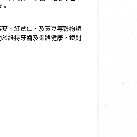
擇。
燕麥、紅薏仁、及黃豆等穀物調
助於維持牙齒及骨骼健康，鐵則