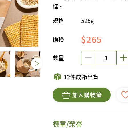
擇。
女裝
佛儒書籍
規格
525g
女內著居家
廣論/備覽手
水
男裝
敬經帛/書套
$265
男內著居家
影音/圖書
價格
毛巾/浴巾/手帕
文具禮品/禮
鞋襪
燈/燃燈油
數量
帽/口罩/配件/包包
香
嬰幼/兒童
供具/修持用
12件成箱出貨
居士服
加入購物籃
標章/榮譽