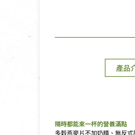
產品
隨時都能來一杯的營養滿點
​​多穀燕麥片不加奶精、無反