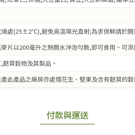
燥處(25±2℃),避免高溫陽光直射;為求保鮮請於
麥片以200毫升之熱開水沖泡勻散,即可食用。可
,麩質穀物及其製品。
生產此產品之廠房亦處理花生、堅果及含有麩質的穀
付款與運送