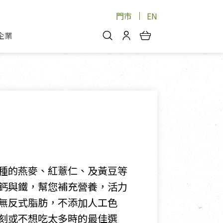
門市
EN
企業
你好，歡迎光臨！
安心蔬果
會員中心
蔬果箱/禮盒
物
我的優惠券
品
芽菜/菇
理包
醬料
消費紀錄查詢
個人資料管理
產品追蹤
種的燕麥、紅薏仁、及黃豆等
好文收藏
鈣與鐵，幫您補充營養，活力
登入/註冊
無反式脂肪，不添加人工色
刻或不想吃太多時的最佳選
物
寵物專區