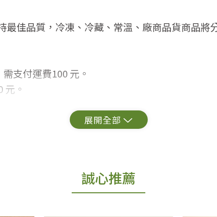
持最佳品質，冷凍、冷藏、常溫、廠商品貨商品將
需支付運費100 元。
 元。
常見問題。
出貨為準。
誠心推薦
更換新品。
用七天鑑賞期商品」情形者，除商品瑕疵以外，恕不
免費鑑賞期(含例假日)的服務，原則上若商品未經