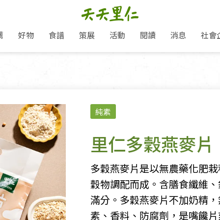
薦
好物
食譜
策展
活動
閱讀
消息
社會
里仁新訊
品牌故事
主題推薦
即食料理/糕點
愛地球,吃蔬食就可以！
主題活動
關注支持
媒體報導
養身保健
：
里仁七大永續行動
作夥利他 加入水滴會員
會員專屬
奶
里仁動態
中秋送禮推薦
沖泡麵/粥/湯
本土優先
永續飲食
保健食品
里仁為美刊
人才招募
門市資訊
惠
分店動態
超值好物特惠
熟食料理/調理包
減塑微革命
淨塑行動
養身食品/飲
產品/有機蔬果把關
「里仁誠食市集」永續新體驗
產品推薦
純素
產品動態
飲品
熱銷人氣產品推薦
包子饅頭/麵點
少或無添加
主食
生態保育
沙拉
中藥食材/調
點心
大事記
減塑 一起來！
經典必買推薦
粽子/蘿蔔糕/年糕
友善耕作
公益支持
酵素
里仁多穀燕麥片
里仁聯名卡
綠色保育-我們的田, 牠們的家
評延長優惠
史瓦帝尼文化節
素鬆/醬菜
支持弱勢
獲獎肯定
理念桌布下載
里仁「史瓦帝尼文化節」
甜品/冰品
綠色保育
聯名合作
多穀燕麥片是以無農藥化肥栽
加入會員
麵包/糕點
永續飲食
穀物調配而成。含膳食纖維、
湯品
滿分。多穀燕麥片不加奶精，
素、香料、防腐劑，是嘴饞片
衣飾鞋包
圖書/宗教文