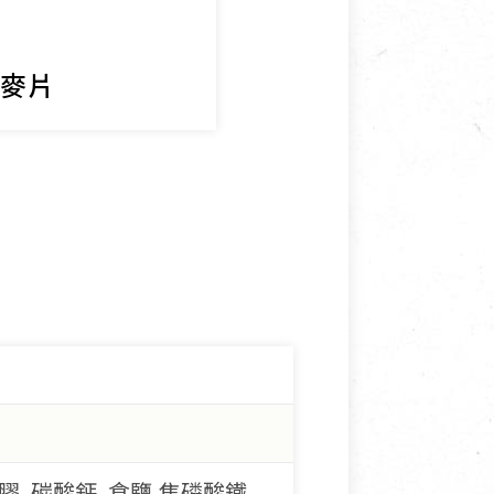
蔬食營養力
格麥片
膠, 碳酸鈣, 食鹽,焦磷酸鐵