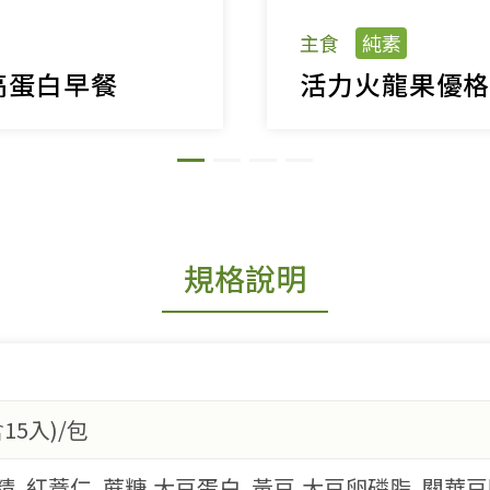
主食
純素
高蛋白早餐
活力火龍果優
規格說明
15入)/包
精, 紅薏仁, 蔗糖,大豆蛋白, 黃豆,大豆卵磷脂, 關華豆