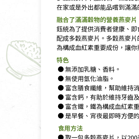
在家或是外出都能品嚐到滿滿
融合了滿滿穀物的營養燕麥片
​鈺統為了提供消費者健康、
配成多穀燕麥片。多穀燕麥片
為構成血紅素重要成份，讓你
特色
​ ● 無添加乳糖、香料。
​ ● 無使用氫化油脂。
​ ● 富含膳食纖維，幫助維持
​ ● 富含鈣，有助於維持牙
​ ● 富含鐵，鐵為構成血紅
​ ● 是早餐、宵夜最即時方便
食用方法
​ ● 取一包多穀燕麥片，以2