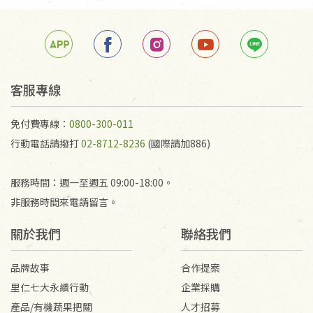
箱退回。
若未保持原包裝方式或未使用原箱退回，導致書籍有
任何折損、磨損、污損或凹角，將不接受退貨，也不
予以退費。
不接受退貨之手抄稿，為敬重法寶故，里仁網購無法
客服專線
代為結緣處理等。 若需將手抄稿寄還給消費者，因而
產生的運費100元/箱將由消費者負擔。
免付費專線：
0800-300-011
行動電話請撥打
02-8712-8236
(國際請加886)
服務時間：週一至週五 09:00-18:00。
非服務時間來電請留言。
關於我們
聯絡我們
品牌故事
合作提案
里仁七大永續行動
企業採購
產品/有機蔬果把關
人才招募