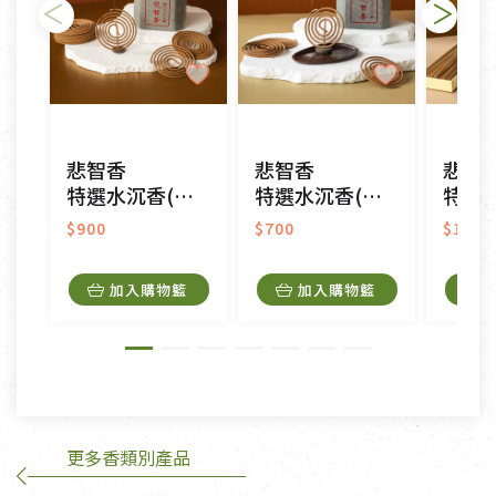
不適用七天鑑賞期商品：
以數位或電磁紀錄形式儲存之商品、易於變質或損壞
之商品、以及性質上無法或不適合退換之商品：如
CD、VCD、DVD、電腦軟體，若產品瑕疵無法讀取僅
悲智香
悲智香
悲智
接受原片換新。
特選水沉香(中盤)
特選水沉香(微盤)
特選水沉
衣飾鞋類-如T恤，如於送達後水洗或污損者。
美容保養用品、內衣褲、襪子、口罩等私人消耗性產
$900
$700
$1,00
品，一經拆封使用，恕無法退貨。
內衣褲、襪子、口罩個人衛生用品除商品本身有瑕疵
加入購物籃
加入購物籃
外,依據《通訊交易解除權合理例外情事適用準
則》, 恕無法退貨。
有標示不接受退貨的優惠商品與蔬菜箱，不接受退
換，但若為商品本身或運送過程中所造成的瑕疵，則
不在此限。
更多香類別產品
訂購手抄稿退貨需知：
手抄稿進行退貨時，請務必保持原包裝方式及使用原