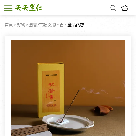
熱門搜尋：
首頁
好物
圖書/宗教文物
香
目前頁面：
產品內容
親子活動
幸福節中獎名單