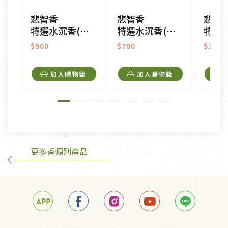
CD、VCD、DVD、電腦軟體，若產品瑕疵無法讀取僅
悲智香
悲智香
悲智
接受原片換新。
特選水沉香(中盤)
特選水沉香(微盤)
特選水沉
衣飾鞋類-如T恤，如於送達後水洗或污損者。
美容保養用品、內衣褲、襪子、口罩等私人消耗性產
$900
$700
$1,00
品，一經拆封使用，恕無法退貨。
內衣褲、襪子、口罩個人衛生用品除商品本身有瑕疵
加入購物籃
加入購物籃
外,依據《通訊交易解除權合理例外情事適用準
則》, 恕無法退貨。
有標示不接受退貨的優惠商品與蔬菜箱，不接受退
換，但若為商品本身或運送過程中所造成的瑕疵，則
不在此限。
更多香類別產品
訂購手抄稿退貨需知：
手抄稿進行退貨時，請務必保持原包裝方式及使用原
箱退回。
若未保持原包裝方式或未使用原箱退回，導致書籍有
任何折損、磨損、污損或凹角，將不接受退貨，也不
予以退費。