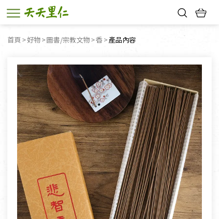
熱門搜尋：
首頁
好物
圖書/宗教文物
香
目前頁面：
產品內容
親子活動
幸福節中獎名單