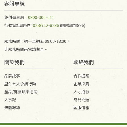
不接受退貨之手抄稿，為敬重法寶故，里仁網購無法
客服專線
代為結緣處理等。 若需將手抄稿寄還給消費者，因而
產生的運費100元/箱將由消費者負擔。
免付費專線：
0800-300-011
行動電話請撥打
02-8712-8236
(國際請加886)
服務時間：週一至週五 09:00-18:00。
非服務時間來電請留言。
關於我們
聯絡我們
品牌故事
合作提案
里仁七大永續行動
企業採購
產品/有機蔬果把關
人才招募
大事記
常見問題
媒體報導
客服信箱