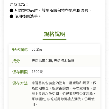
​ 注意事項：
​ ● 凡燃燒香品時，該場所請保持空氣充份流通。
​ ● 使用後應洗手。
規格說明
規格描述
56.25g
成分
天然馬來沉粉, 天然楠木黏粉
保存期限
1800天
保存方法
悲智香的包裝盒內塗有一層塑脂和錫箔，做
為防潮處理。拆封後的香，每次取用後，請
蓋上盒蓋以免受潮。如果發現有受潮現象，
可以曬乾, 烘乾或用除濕機去潮後，仍可使
用。