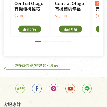
Central Otago
Central Otago
接受原片換新。
預購
有機櫻桃輕巧禮盒
有機櫻桃幸福禮盒
有機柚子禮盒
衣飾鞋類-如T恤，如於送達後水洗或污損者。
美容保養用品、內衣褲、襪子、口罩等私人消耗性產
$788
$1,888
$1,09
品，一經拆封使用，恕無法退貨。
內衣褲、襪子、口罩個人衛生用品除商品本身有瑕疵
產品介紹
產品介紹
外,依據《通訊交易解除權合理例外情事適用準
則》, 恕無法退貨。
有標示不接受退貨的優惠商品與蔬菜箱，不接受退
換，但若為商品本身或運送過程中所造成的瑕疵，則
不在此限。
更多蔬果箱/禮盒類別產品
客服專線