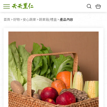
熱門搜尋：
首頁
好物
安心蔬果
蔬果箱/禮盒
目前頁面：
產品內容
親子活動
幸福節中獎名單