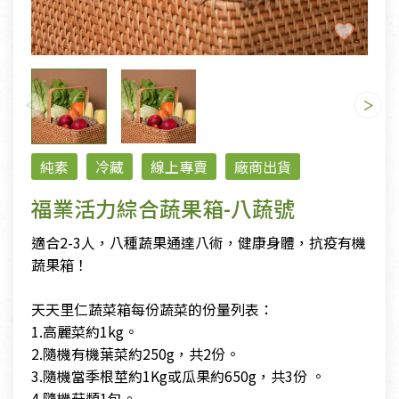
純素
冷藏
線上專賣
廠商出貨
福業活力綜合蔬果箱-八蔬號
適合2-3人，八種蔬果通達八術，健康身體，抗疫有機
蔬果箱！
天天里仁蔬菜箱每份蔬菜的份量列表：
1.高麗菜約1kg。
2.隨機有機葉菜約250g，共2份。
3.隨機當季根莖約1Kg或瓜果約650g，共3份 。
4.隨機菇類1包。