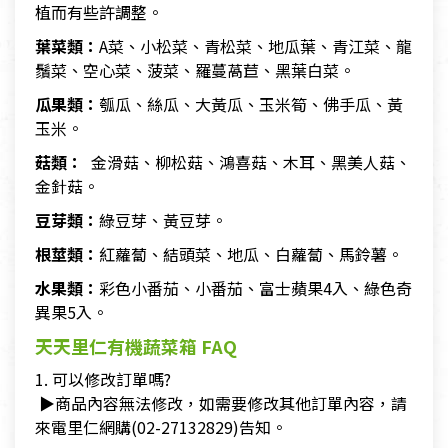
植而有些許調整。
葉菜類：
A菜、小松菜、青松菜、地瓜葉、青江菜、龍
鬚菜、空心菜、菠菜、羅蔓萵苣、黑葉白菜。
瓜果類：
瓠瓜、絲瓜、大黃瓜、玉米筍、佛手瓜、黃
玉米。
菇類：
金滑菇、柳松菇、鴻喜菇、木耳、黑美人菇、
金針菇。
豆芽類：
綠豆芽、黃豆芽。
根莖類：
紅蘿蔔、結頭菜、地瓜、白蘿蔔、馬鈴薯。
水果類：
彩色小番茄、小番茄、富士蘋果4入、綠色奇
異果5入。
天天里仁有機蔬菜箱 FAQ
1. 可以修改訂單嗎?
▶商品內容無法修改，如需要修改其他訂單內容，請
來電里仁網購(02-27132829)告知。