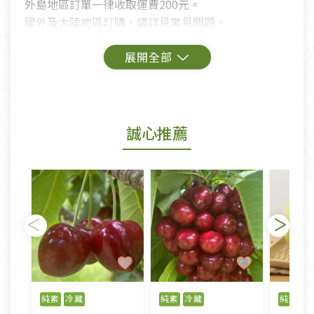
外島地區訂單一律收取運費200元。
國外及大陸地區訂購，請詳見常見問題。
鑑賞期商品說明：
商品包裝外觀樣式色澤以實際出貨為準。
若商品發生新品瑕疵，可申請更換新品。
誠心推薦
若您購買的商品有下列「不適用七天鑑賞期商品」情
形者，除商品瑕疵以外，恕不接受退換貨.
依消保法之規定提供該商品七天免費鑑賞期(含例假
日)的服務，原則上若商品未經使用或被汙損(除商品
瑕疵)，一般皆可申請退換貨。
不適用七天鑑賞期商品：
以數位或電磁紀錄形式儲存之商品、易於變質或損壞
之商品、以及性質上無法或不適合退換之商品：如
純素
冷藏
純素
冷藏
純素
線
CD、VCD、DVD、電腦軟體，若產品瑕疵無法讀取僅