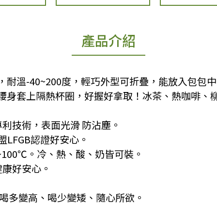
產品介紹
耐溫-40~200度，輕巧外型可折疊，能放入包包
腰身套上隔熱杯圈，好握好拿取！冰茶、熱咖啡、
〕專利技術，表面光滑 防沾塵。
歐盟LFGB認證好安心。
-20℃~100℃。冷、熱、酸、奶皆可裝。
 健康好安心。
，喝多變高、喝少變矮、隨心所欲。