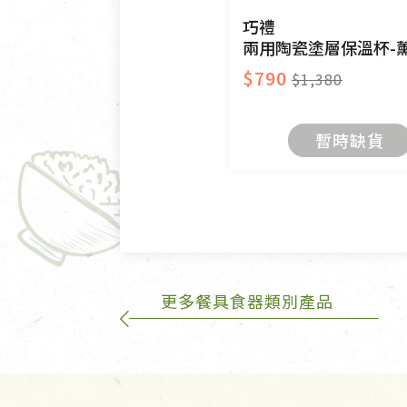
有標示不接受退貨的優惠商品
巧禮
兩用陶瓷塗層保溫杯-薰衣紫60
限。
$790
$1,380
訂購手抄稿退貨需知：
手抄稿進行退貨時，請務必保
暫時缺貨
若未保持原包裝方式或未使用
費。
不接受退貨之手抄稿，為敬重
的運費100元/箱將由消費者負
更多餐具食器類別產品