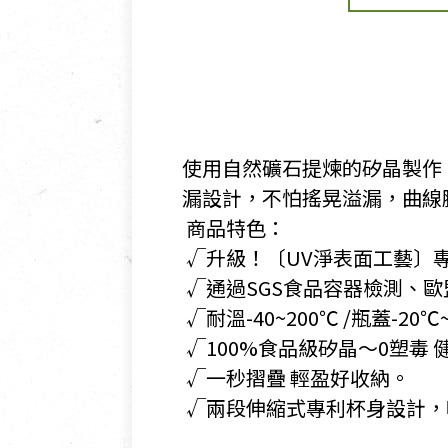
使用自然礦石提煉的矽晶製作，
漏設計，不怕搖晃溢漏，曲線
​ 商品特色：
​ √升級！〔UV淨表面工藝
​ √通過SGS食品容器檢測、
​ √耐溫-40~200℃ /瓶蓋
​ √100%食品級矽晶～0塑毒
​ √一秒摺疊 輕盈好收納。
​ √兩段伸縮式專利杯身設計