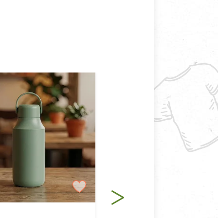
接受退換貨.
使用或被汙損(除商品瑕疵)，
適合退換之商品：如CD、
退貨。
例外情事適用準則》, 恕無法