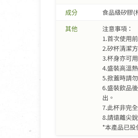
成分
食品級矽膠(杯身
其他
注意事項：
1.首次使用
2.矽杯清潔
3.杯身亦可
4.盛裝高溫
5.掀蓋時請
6.盛裝飲
出。
7.此杯非完
8.請遠離尖
*本產品已投