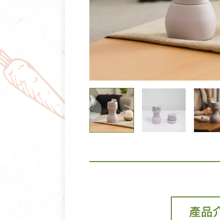
清潔/防蟲/薰香
臉部清潔/保養
餐具食器
臉部彩妝
廚房用具/家電/家飾
牙膏/牙刷/漱口
寢具織品
洗髮/潤髮/染髮
身體清潔/保養
個人用品
產品