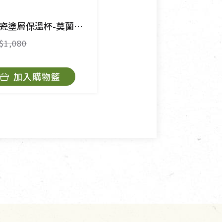
程中所造成的瑕疵，則不在此
巧禮
塗層保溫杯-莫蘭綠350ml
兩用陶瓷塗層保溫杯-霧夜黑600ml
$790
$1,080
$1,380
加入購物籃
加入購物籃
角，將不接受退貨，也不予以退
抄稿寄還給消費者，因而產生