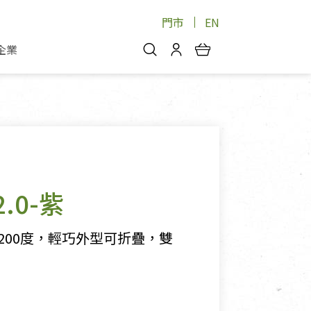
門市
EN
企業
你好，歡迎光臨！
安心蔬果
會員中心
蔬果箱/禮盒
物
我的優惠券
品
芽菜/菇
理包
醬料
消費紀錄查詢
.0-紫
個人資料管理
產品追蹤
~200度，輕巧外型可折疊，雙
好文收藏
登入/註冊
物
寵物專區