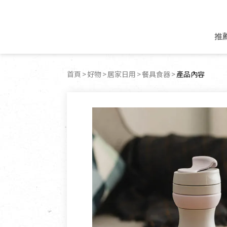
推
米麵/調理食材
好康優惠
飲品/零食
專題文章
首頁
好物
居家日用
餐具食器
目前頁面：
產品內容
米/麵/粉
8月新品優惠
豆漿/優格/植物
農產品與農友
豆麥雜糧種子
8月快閃商品優
果汁/醋飲/飲料
食品與廠商
植物油
中秋禮盒預購
茶/咖啡/花果茶
用品與廠商
不限類別
乾貨/素料/植物肉
7月惜福愛物
沖調飲/穀麥片
土地與生態
豆腐/天貝/豆製品
6月快閃商品-好
蜂蜜/椰奶
蔬食營養力
調味/醬料/烘焙食材
傳承經典優惠
休閒零食
生活提案
抹醬/果醬
文化好書優惠
堅果/果乾
共好行動
鮮凍蔬果
糖果/巧克力
里仁的努力
居家日用
個人清潔保養