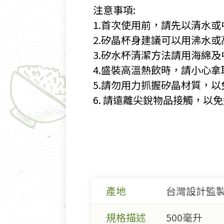
​ 注意事項:
​ 1.首次使用前，請先以清
​ 2.矽晶杯身建議可以用沸
​ 3.矽水杯清潔方法請用海綿
​ 4.盛裝高溫熱飲時，請小心
​ 5.請勿用力抓握矽晶材質，
​ 6. 請遠離尖銳物品接觸，以
產地
台灣設計監製
規格描述
500毫升