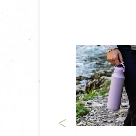
鑑賞期商品說明：
商品包裝外觀樣式色澤以實際
若商品發生新品瑕疵，可申請
若您購買的商品有下列「不適
依消保法之規定提供該商品七天
一般皆可申請退換貨。
不適用七天鑑賞期商品：
以數位或電磁紀錄形式儲存之
VCD、DVD、電腦軟體，若
衣飾鞋類-如T恤，如於送達
美容保養用品、內衣褲、襪子
內衣褲、襪子、口罩個人衛生
退貨。