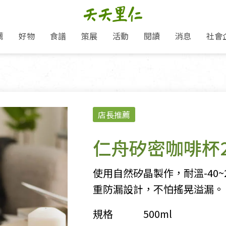
薦
好物
食譜
策展
活動
閱讀
消息
社會
里仁新訊
品牌故事
主題推薦
即食料理/糕點
地球超載日：守護地球從生活
主題活動
關注支持
媒體報導
養身保健
選擇開始
里仁七大永續行動
會員專屬
奶
里仁動態
中秋送禮推薦
沖泡麵/粥/湯
本土優先
永續飲食
保健食品
里仁為美刊
愛地球,吃蔬食就可以！
人才招募
門市資訊
惠
分店動態
超值好物特惠
熟食料理/調理包
減塑微革命
淨塑行動
養身食品/飲
產品/有機蔬果把關
產品推薦
店長推薦
作夥利他 加入水滴會員
產品動態
飲品
熱銷人氣產品推薦
包子饅頭/麵點
少或無添加
主食
生態保育
沙拉
中藥食材/調
點心
大事記
經典必買推薦
粽子/蘿蔔糕/年糕
友善耕作
公益支持
酵素
仁舟矽密咖啡杯2
「里仁誠食市集」永續新體驗
里仁聯名卡
評延長優惠
史瓦帝尼文化節
素鬆/醬菜
支持弱勢
獲獎肯定
減塑 一起來！
理念桌布下載
甜品/冰品
綠色保育
聯名合作
使用自然矽晶製作，耐溫-40
綠色保育-我們的田, 牠們的家
加入會員
麵包/糕點
永續飲食
重防漏設計，不怕搖晃溢漏。
里仁「史瓦帝尼文化節」
湯品
規格
500ml
衣飾鞋包
圖書/宗教文