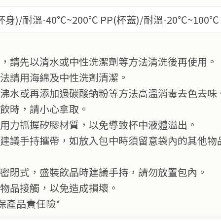
)/耐溫-40℃~200℃ PP(杯蓋)/耐溫-20℃~100℃
前，請先以清水或中性洗潔劑等方法清洗後再使用。
方法請用海綿及中性洗劑清潔。
用沸水或再添加過碳酸鈉粉等方法高溫消毒去色去味
熱飲時，請小心拿取。
勿用力抓握矽膠材質，以免導致杯中液體溢出。
品後建議手持攜帶，如放入包中時須留意袋內的其他物
全密閉式，盛裝飲品時建議手持，請勿放置包內。
銳物品接觸，以免造成損壞。
保產品責任險*