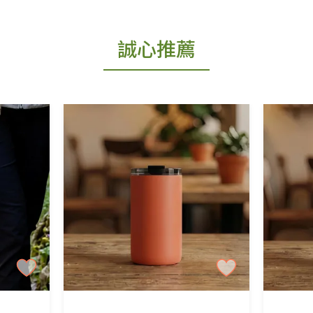
出貨為準。
誠心推薦
更換新品。
用七天鑑賞期商品」情形者，除商品瑕疵以外，恕不
免費鑑賞期(含例假日)的服務，原則上若商品未經
商品、易於變質或損壞之商品、以及性質上無法或不
產品瑕疵無法讀取僅接受原片換新。
後水洗或污損者。
、口罩等私人消耗性產品，一經拆封使用，恕無法
用品除商品本身有瑕疵外,依據《通訊交易解除權合理