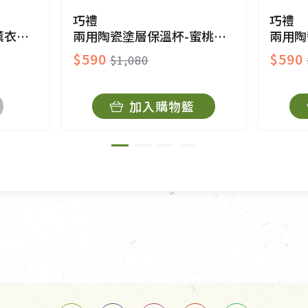
與蔬菜箱，不接受退換，但若為商品本身或運送過
巧禮
巧禮
0ml
兩用陶瓷塗層保溫杯-蜜桃粉350ml
兩用陶瓷
$590
$590
$1,080
持原包裝方式及使用原箱退回。
加入購物籃
原箱退回，導致書籍有任何折損、磨損、污損或凹
法寶故，里仁網購無法代為結緣處理等。 若需將手
擔。