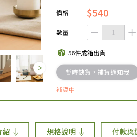
$540
價格
女裝
佛儒書籍
女內著居家
廣論/備覽手
水
男裝
敬經帛/書套
數量
男內著居家
影音/圖書
毛巾/浴巾/手帕
文具禮品/禮
56件成箱出貨
鞋襪
燈/燃燈油
帽/口罩/配件/包包
香
暫時缺貨，補貨通知我
嬰幼/兒童
供具/修持用
居士服
補貨中
介紹
規格說明
付款與