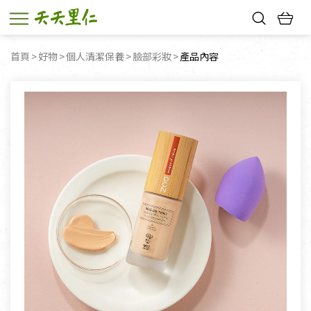
熱門搜尋：
首頁
好物
個人清潔保養
臉部彩妝
目前頁面：
產品內容
親子活動
幸福節中獎名單