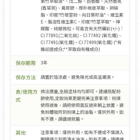
紫竹萃取液*、戊二醇、茴香酸、天然香氣
(香草莢)、黃原膠、厚朴樹皮萃取、卵磷
脂、印度?竹根莖粉、向日葵籽油*、維生素
E、脂溶性維生素C、印度?竹莖萃取*、檸
檬酸、純銀微粒。可能含有天然礦彩(+/-)：
CI 77891(二氧化鈦)、CI 77492 (氧化鐵)、
CI 77491(氧化鐵)、CI 77499(氧化鐵) (*有
機認證成分;**萃取自有機成分)
保存期限
3年
保存方法
請置於陰涼處，避免陽光或高溫潮濕。
食/使用方
擠出適量,全臉塗抹均勻即可。建議搭配粉
餅使用,定妝效果更顯完美注意事項：粉撲
式
使用過後，請把使用面反過來朝上放置，避
免粉體吸附到粉撲上的油脂。僅供外用。如
有不適，請儘速就醫。
其他
注意事項：僅供外用。如有不適或不慎誤入
眼睛請立刻用清水沖洗，如有不適，請儘速