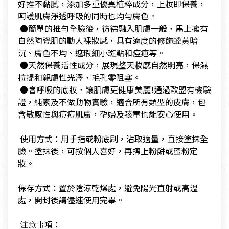
好推不黏膩，添加多重優異植粹成分，上妝即保養，
呵護肌膚淨透呼吸的同時也均勻膚色。
​ ●簡單的推勻全臉後，彷彿融入肌膚一般，馬上擁有
自然陶瓷肌的動人裸妝感，具有適度的修飾蠟黃暗
沉、膚色不均、遮瑕細小斑點和痘疤等。
​ ●天然保養活性成分，展現整天妝感自然明亮，保濕
拉提和親膚性光澤，毛孔零阻塞。
​ ●會呼吸的底妝，讓肌膚更健康美麗!通過歐盟有機驗
證，純素及不做動物實驗，適合所有類型的皮膚，包
含敏感性與痘痘肌膚，孕婦及孩童也能安心使用。
​ 使用方式：用手指或粉底刷，沾取適量，直接塗抹全
臉。塗抹後，可按個人喜好，再擦上粉餅或蜜粉定
妝。
​保存方式：置於陰涼乾燥處，避免陽光直射或高溫
處，開封後請儘速使用完畢。
​ 注意事項：