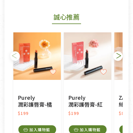
商品包裝外觀樣式色澤以實際出貨為準。
若商品發生新品瑕疵，可申請更換新品。
誠心推薦
若您購買的商品有下列「不適用七天鑑賞期商品」情
形者，除商品瑕疵以外，恕不接受退換貨.
依消保法之規定提供該商品七天免費鑑賞期(含例假
日)的服務，原則上若商品未經使用或被汙損(除商品
瑕疵)，一般皆可申請退換貨。
不適用七天鑑賞期商品：
以數位或電磁紀錄形式儲存之商品、易於變質或損壞
之商品、以及性質上無法或不適合退換之商品：如
CD、VCD、DVD、電腦軟體，若產品瑕疵無法讀取僅
Purely
Purely
ZAO
接受原片換新。
潤彩護唇膏-橘
潤彩護唇膏-紅
絲絨唇膏-
衣飾鞋類-如T恤，如於送達後水洗或污損者。
美容保養用品、內衣褲、襪子、口罩等私人消耗性產
$199
$199
$890
品，一經拆封使用，恕無法退貨。
內衣褲、襪子、口罩個人衛生用品除商品本身有瑕疵
加入購物籃
加入購物籃