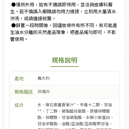
​ ●僅供外用，如有不適請即停用，並洽詢皮膚科醫
生。若不慎誤入眼睛請勿用力搓揉，立刻用大量清水
沖洗，或請儘速就醫。
​​ ●靜置一段時間後，因儲放條件有所不同，有可能產
生油水分離的天然產品現象，把產品搖勻即可，不影
響使用。
規格說明
產地
義大利
規格描述
30毫升
成分
水、庫拉索蘆薈葉汁*、辛基十二醇、甘油
**、丁二醇、硬脂醯谷氨酸、蔗糖棕櫚酸
酯、棕櫚醇、甘油硬脂酸、水解小麥蛋白、
甘油辛酸酯、油酸/亞油酸/亞麻酸聚甘油、