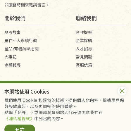
非服務時間來電請留言。
關於我們
聯絡我們
品牌故事
合作提案
里仁七大永續行動
企業採購
產品/有機蔬果把關
人才招募
大事記
常見問題
媒體報導
客服信箱
會員服務條款
隱私權政策
本網站使用 Cookies
Copyright © 2026 里仁事業股份有限公司(統編：16301262) /
里仁網購股份有限公司(統編：25149752)
我們使用 Cookie 和類似的技術，提供個人化內容、根據用戶偏
All Rights Reserved.
好投放廣告，以及更順暢的使用體驗。
點擊「允許」，或繼續瀏覽網站即代表你同意我們在
《隱私權條款》
中列出的內容。
允許