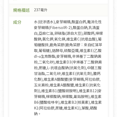
規格描述
237毫升
成分
水(逆滲透水),麥芽糊精,酪蛋白鈣,難消化性
麥芽糊精(FibersolR-2),酪蛋白鈉,乳清蛋
白,亞麻仁油,卵磷脂(源自大豆),碳酸鈣,檸檬
酸鈉,氯化鉀,氧化鎂,維生素C(抗壞血酸),葡
萄糖酸鋅,鹿角菜膠(鹿角菜膠：來自紅藻萃
取,葡萄糖),鉻酵母,硫酸亞鐵,維生素E(乙酸
dl-α生育醇酯,麥芽糊精,辛烯基丁二酸鈉澱
粉,二氧化矽),維生素D3(辛烯基丁二酸鈉澱
粉,蔗糖,L-抗壞血酸鈉(抗氧化劑),中鏈三酸
甘油酯,二氧化矽,維生素E(抗氧化劑),膽鈣
化醇),維生素A醋酸鹽(麥芽糊精,阿拉伯膠,
玉米澱粉,維生素A醋酸鹽,維生素E(抗氧化
劑)),維生素B1(鹽酸硫胺明),維生素B12(麥
芽糊精,檸檬酸鈉,檸檬酸,氰鈷胺明),維生素
B6(鹽酸吡哆辛),維生素B2(核黃素),維生素
K1(阿拉伯膠,蔗糖,維生素K1),葉酸,硒酸
鈉。