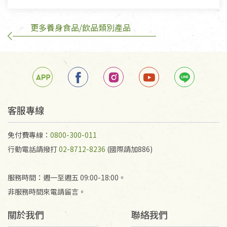
不在此限。
更多養身食品/飲品類別產品
訂購手抄稿退貨需知：
手抄稿進行退貨時，請務必保持原包裝方式及使用原
箱退回。
若未保持原包裝方式或未使用原箱退回，導致書籍有
任何折損、磨損、污損或凹角，將不接受退貨，也不
予以退費。
不接受退貨之手抄稿，為敬重法寶故，里仁網購無法
客服專線
代為結緣處理等。 若需將手抄稿寄還給消費者，因而
產生的運費100元/箱將由消費者負擔。
免付費專線：
0800-300-011
行動電話請撥打
02-8712-8236
(國際請加886)
服務時間：週一至週五 09:00-18:00。
非服務時間來電請留言。
關於我們
聯絡我們