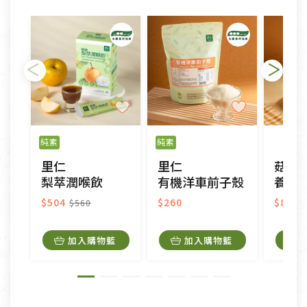
依消保法之規定提供該商品七天免費鑑賞期(含例假
日)的服務，原則上若商品未經使用或被汙損(除商品
瑕疵)，一般皆可申請退換貨。
不適用七天鑑賞期商品：
以數位或電磁紀錄形式儲存之商品、易於變質或損壞
之商品、以及性質上無法或不適合退換之商品：如
純素
純素
CD、VCD、DVD、電腦軟體，若產品瑕疵無法讀取僅
里仁
里仁
菇蕈
接受原片換新。
梨萃潤喉飲
有機洋車前子殼
養生露
衣飾鞋類-如T恤，如於送達後水洗或污損者。
美容保養用品、內衣褲、襪子、口罩等私人消耗性產
$504
$260
$86
$560
品，一經拆封使用，恕無法退貨。
內衣褲、襪子、口罩個人衛生用品除商品本身有瑕疵
加入購物籃
加入購物籃
外,依據《通訊交易解除權合理例外情事適用準
則》, 恕無法退貨。
有標示不接受退貨的優惠商品與蔬菜箱，不接受退
換，但若為商品本身或運送過程中所造成的瑕疵，則