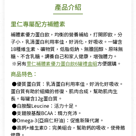
產品介紹
里仁專屬配方補體素
補體素優力蛋白飲，均衡的營養補給，打開即飲，分
子小，乳清蛋白利用率佳，好消化，好吸收。一罐含
18種維生素、礦物質，低脂低鈉、無膽固醇、原味無
糖、不含乳糖。調養自己和家人健康，增強體力。
​ ※另有
里仁補體素優力蛋白飲6罐禮盒組
方便選購。
商品特色：
​ ●優質蛋白質：乳清蛋白利用率佳，好消化好吸收。
蛋白質有助於組織的修復、肌肉合成，幫助肌肉生
長。每罐含12g蛋白質。
​ ●白胺酸Leucine：活力十足。
​ ●支鏈胺基酸BCAA：精力充沛。
​ ●Omega-3(亞麻仁籽油)：促進新陳代謝。
​ ●高鈣+維生素D：完美組合，幫助鈣的吸收，使骨骼
健康。