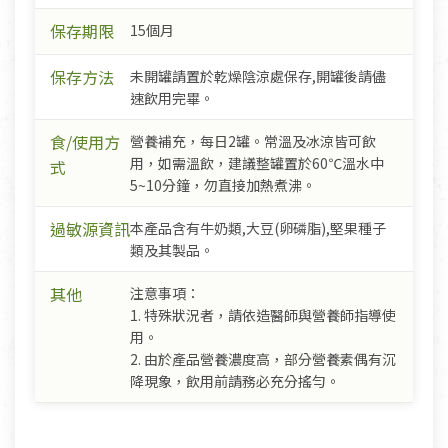
保存期限
15個月
保存方法
未開罐請置於乾燥陰涼處保存,開罐後請儘
速飲用完畢。
食/使用方
營養補充，每日2罐。常溫及冰涼皆可飲
用，如需溫飲，建議整罐置於60℃溫水中
式
5~10分鐘，勿直接加熱煮沸。
過敏源資訊
本產品含有牛奶類,大豆(卵磷脂),堅果種子
類及其製品。
其他
注意事項：
1. 特殊狀況者，請依造醫師與營養師指導使
用。
2. 由於產品營養濃度高，部分營養素偶有沉
降現象，飲用前請務必充分搖勻。