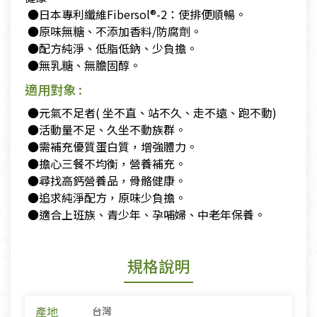
​ ●日本專利纖維Fibersol®-2：使排便順暢。
​ ●原味無糖、不添加香料/防腐劑。
​ ●配方純淨、低脂低鈉、少負擔。
​ ●無乳糖、無膽固醇。
適用對象 :
​ ●元氣不足者( 坐不直、站不久、走不遠、跑不動)
​ ●活動量不足、久坐不動族群。
​ ●需補充優質蛋白質，增強體力。
​ ●擔心三餐不均衡，營養補充。
​ ●​尋找高鈣營養品，骨骼健康。
​ ●追求純淨配方，原味少負擔。
​ ●適合上班族、青少年、孕哺婦、中老年保養。
規格說明
產地
台灣