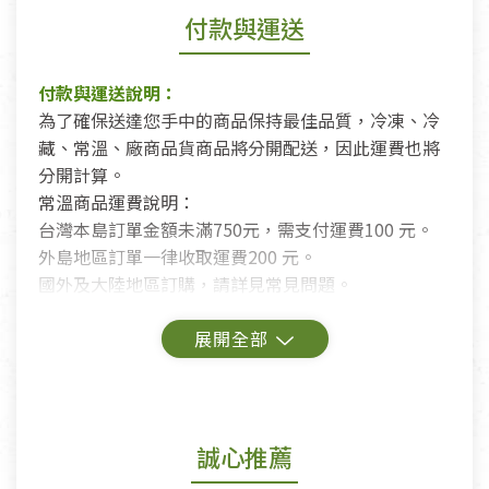
付款與運送
付款與運送說明：
為了確保送達您手中的商品保持最佳品質，冷凍、冷
藏、常溫、廠商品貨商品將分開配送，因此運費也將
分開計算。
常溫商品運費說明：
台灣本島訂單金額未滿750元，需支付運費100 元。
外島地區訂單一律收取運費200 元。
國外及大陸地區訂購，請詳見常見問題。
鑑賞期商品說明：
商品包裝外觀樣式色澤以實際出貨為準。
若商品發生新品瑕疵，可申請更換新品。
誠心推薦
若您購買的商品有下列「不適用七天鑑賞期商品」情
形者，除商品瑕疵以外，恕不接受退換貨.