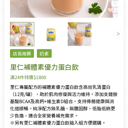
店長推薦
奶素
里仁補體素優力蛋白飲
滿24件特價$1800
里仁專屬配方的補體素優力蛋白飲含高效乳清蛋白
（12克/罐），助於肌肉修復與活力維持。添加支鏈胺
基酸BCAA及高鈣+維生素D組合，支持骨骼健康與消
化道順暢。純淨配方無乳糖、無膽固醇，低脂低鈉更
少負擔，適合全家營養補充需求。
※另有里仁補體素優力蛋白飲箱入組方便選購。