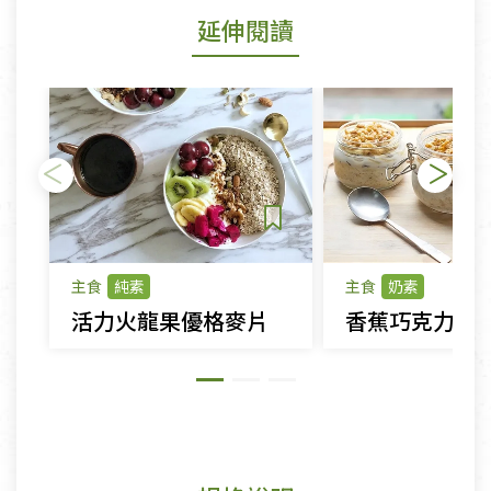
延伸閱讀
主食
純素
主食
奶素
活力火龍果優格麥片
香蕉巧克力蜂