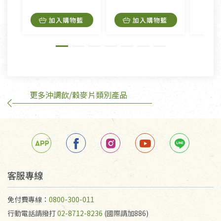
品，一經拆封使用，恕無法退貨。
內衣褲、襪子、口罩個人衛生用品除商品本身有瑕疵
加入購物籃
加入購物籃
外,依據《通訊交易解除權合理例外情事適用準
則》, 恕無法退貨。
有標示不接受退貨的優惠商品與蔬菜箱，不接受退
換，但若為商品本身或運送過程中所造成的瑕疵，則
不在此限。
更多沖調飲/穀麥片類別產品
訂購手抄稿退貨需知：
手抄稿進行退貨時，請務必保持原包裝方式及使用原
箱退回。
若未保持原包裝方式或未使用原箱退回，導致書籍有
任何折損、磨損、污損或凹角，將不接受退貨，也不
予以退費。
不接受退貨之手抄稿，為敬重法寶故，里仁網購無法
客服專線
代為結緣處理等。 若需將手抄稿寄還給消費者，因而
產生的運費100元/箱將由消費者負擔。
免付費專線：
0800-300-011
行動電話請撥打
02-8712-8236
(國際請加886)