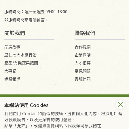
服務時間：週一至週五 09:00-18:00。
非服務時間來電請留言。
關於我們
聯絡我們
品牌故事
合作提案
里仁七大永續行動
企業採購
產品/有機蔬果把關
人才招募
大事記
常見問題
媒體報導
客服信箱
會員服務條款
隱私權政策
本網站使用 Cookies
Copyright © 2026 里仁事業股份有限公司(統編：16301262) /
里仁網購股份有限公司(統編：25149752)
我們使用 Cookie 和類似的技術，提供個人化內容、根據用戶偏
All Rights Reserved.
好投放廣告，以及更順暢的使用體驗。
點擊「允許」，或繼續瀏覽網站即代表你同意我們在