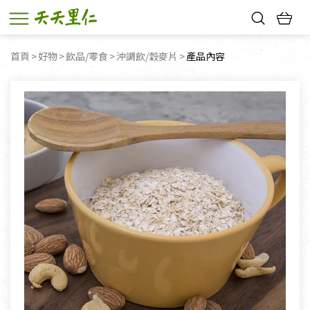
熱門搜尋：
首頁
好物
飲品/零食
沖調飲/穀麥片
目前頁面：
產品內容
親子活動
幸福節中獎名單