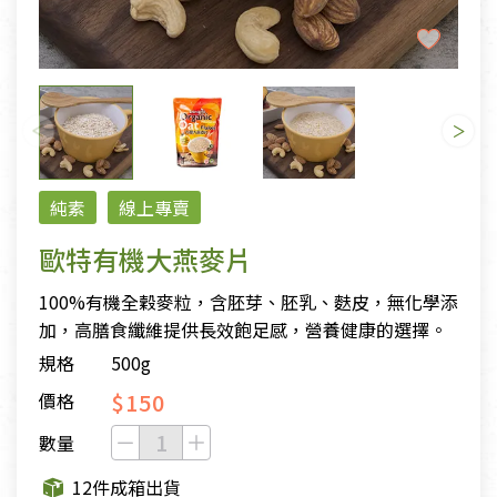
純素
線上專賣
歐特有機大燕麥片
100%有機全穀麥粒，含胚芽、胚乳、麩皮，無化學添
加，高膳食纖維提供長效飽足感，營養健康的選擇。
規格
500g
$150
價格
數量
12件成箱出貨