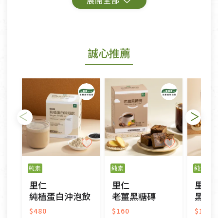
鑑賞期商品說明：
商品包裝外觀樣式色澤以實際出貨為準。
若商品發生新品瑕疵，可申請更換新品。
誠心推薦
若您購買的商品有下列「不適用七天鑑賞期商品」情
形者，除商品瑕疵以外，恕不接受退換貨.
依消保法之規定提供該商品七天免費鑑賞期(含例假
日)的服務，原則上若商品未經使用或被汙損(除商品
瑕疵)，一般皆可申請退換貨。
不適用七天鑑賞期商品：
以數位或電磁紀錄形式儲存之商品、易於變質或損壞
之商品、以及性質上無法或不適合退換之商品：如
純素
純素
純素
CD、VCD、DVD、電腦軟體，若產品瑕疵無法讀取僅
里仁
里仁
里仁
接受原片換新。
純植蛋白沖泡飲
老薑黑糖磚
黑米核
衣飾鞋類-如T恤，如於送達後水洗或污損者。
美容保養用品、內衣褲、襪子、口罩等私人消耗性產
$480
$160
$190