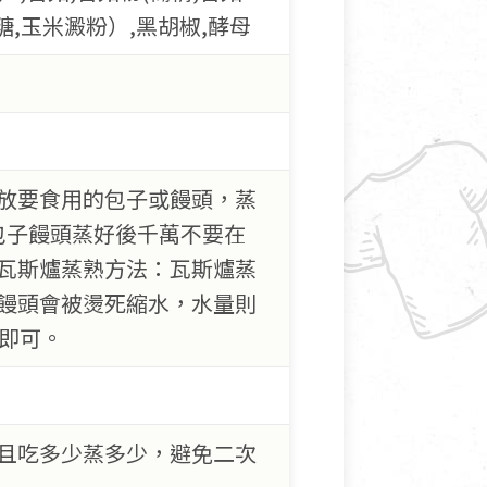
糖,玉米澱粉）,黑胡椒,酵母
接放要食用的包子或饅頭，蒸
！包子饅頭蒸好後千萬不要在
.瓦斯爐蒸熟方法：瓦斯爐蒸
饅頭會被燙死縮水，水量則
即可。
且吃多少蒸多少，避免二次