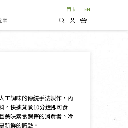
門市
EN
企業
你好，歡迎光臨！
安心蔬果
會員中心
蔬果箱/禮盒
物
我的優惠券
品
芽菜/菇
理包
醬料
消費紀錄查詢
個人資料管理
產品追蹤
人工調味的傳統手法製作，內
好文收藏
料。快速蒸煮10分鐘即可食
登入/註冊
且美味素食選擇的消費者。冷
是新鮮的體驗。
物
寵物專區