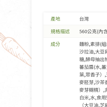
產地
台灣
規格描述
560公克(內含
成分
麵粉,素排(
沙拉油,大豆
糖,酵母抽出
蕃茄醬(水,蕃
葉,眾香子）
麥胚芽,沙茶香
麥芽糊精）,
白米,水,食
（大豆油,芝