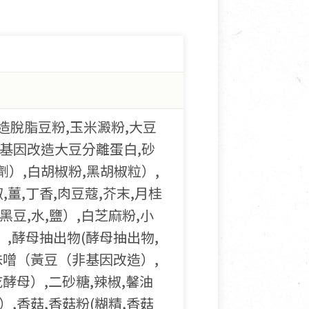
造脫脂豆粉,玉米澱粉,大豆
非基因改造大豆分離蛋白,砂
劑）,白胡椒粉,黑胡椒粒）,
,薑,丁香,肉豆蔻,芥末,月桂
黑豆,水,鹽）,白芝麻粉,小
）,酵母抽出物(酵母抽出物,
,味噌（黃豆（非基因改造）,
乾酵母）,二砂糖,辣椒,馨油
）,香菇,香菇粉(糊精,香菇