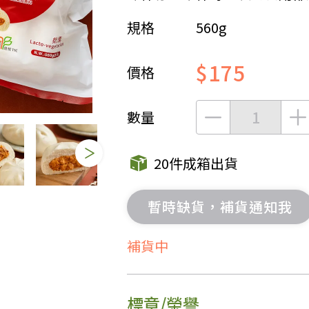
規格
560g
女裝
佛儒書籍
女內著居家
廣論/備覽手
$175
水
男裝
敬經帛/書套
價格
男內著居家
影音/圖書
毛巾/浴巾/手帕
文具禮品/禮
數量
鞋襪
燈/燃燈油
帽/口罩/配件/包包
香
20件成箱出貨
嬰幼/兒童
供具/修持用
居士服
暫時缺貨，補貨通知我
補貨中
標章/榮譽