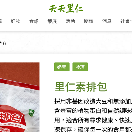
薦
好物
食譜
策展
活動
閱讀
消息
社會
里仁新訊
品牌故事
主題推薦
即食料理/糕點
地球超載日：守護地球從生活
主題活動
關注支持
媒體報導
養身保健
頁面：
內容
選擇開始
里仁七大永續行動
會員專屬
奶
里仁動態
中秋送禮推薦
沖泡麵/粥/湯
本土優先
永續飲食
保健食品
里仁為美刊
愛地球,吃蔬食就可以！
人才招募
門市資訊
惠
分店動態
超值好物特惠
熟食料理/調理包
減塑微革命
淨塑行動
養身食品/飲
產品/有機蔬果把關
產品推薦
奶素
冷凍
作夥利他 加入水滴會員
產品動態
飲品
熱銷人氣產品推薦
包子饅頭/麵點
少或無添加
主食
生態保育
沙拉
中藥食材/調
點心
大事記
經典必買推薦
粽子/蘿蔔糕/年糕
友善耕作
公益支持
酵素
里仁素排包
「里仁誠食市集」永續新體驗
里仁聯名卡
評延長優惠
史瓦帝尼文化節
素鬆/醬菜
支持弱勢
獲獎肯定
減塑 一起來！
理念桌布下載
甜品/冰品
綠色保育
聯名合作
採用非基因改造大豆和無添加
綠色保育-我們的田, 牠們的家
加入會員
麵包/糕點
永續飲食
含豐富的植物蛋白和自然調味
里仁「史瓦帝尼文化節」
湯品
用，適合所有尋求健康、快速
凍保存，確保每一次的食用都
衣飾鞋包
圖書/宗教文