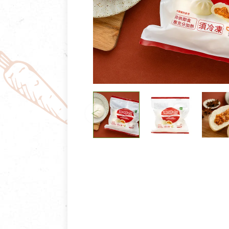
清潔/防蟲/薰香
臉部清潔/保養
餐具食器
臉部彩妝
廚房用具/家電/家飾
牙膏/牙刷/漱口
寢具織品
洗髮/潤髮/染髮
身體清潔/保養
個人用品