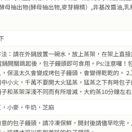
,酵母抽出物(酵母抽出物,麥芽糊精）,非基改醬油,乳
下
熟方法：請在外鍋放置一碗水，放上蒸架，在架上直
電鍋開關跳起後，包子饅頭即可食用。Ps:注意囉
，保溫太久會變成烤包子饅頭，會變得乾乾的。 2
用中小火，千萬不要開大火猛蒸，猛蒸之下有時包子
鍋子和蒸架深淺不同而有所增減，大約蒸10分鐘左右
豆，小麥，牛奶，芝麻
如意的包子饅頭，請冷凍保鮮，開封後請儘早吃完，