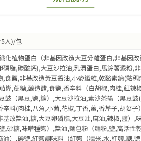
5入)/包
組織化植物蛋白（非基因改造大豆分離蛋白,非基因改
卵磷脂,碳酸鈣),大豆沙拉油,乳清蛋白,馬鈴薯澱粉,
物,食鹽,非基改造黃豆醬油,小麥纖維,乾酪素鈉(黏稠
茄糊,蔗糖,釀造醋,食鹽,香辛料（白胡椒,肉桂,紅辣椒
,豆鼓（黑豆,鹽,糖）,大豆沙拉油,素沙茶醬（黑豆鼓(
辛料(肉桂,八角,小茴,花椒,丁香,薑,香芹子,胡荽子
非基改醬油,糖,大豆卵磷脂,大豆油,麻油,辣椒,鹽）
用鹽,砂糖,味噌種麴）,醬油,麵包粉（麵粉,鹽,高活性
麻油）,碘鹽,紅麴調味料（紅麴（糯米,水,紅麴,糖,鹽