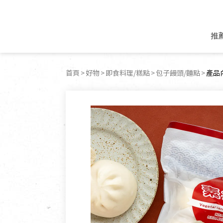
推
米麵/調理食材
好康優惠
飲品/零食
專題文章
首頁
好物
即食料理/糕點
包子饅頭/麵點
目前
產品
米/麵/粉
8月新品優惠
豆漿/優格/植物
農產品與農友
豆麥雜糧種子
8月快閃商品優
果汁/醋飲/飲料
食品與廠商
植物油
中秋禮盒預購
茶/咖啡/花果茶
用品與廠商
不限類別
乾貨/素料/植物肉
7月惜福愛物
沖調飲/穀麥片
土地與生態
豆腐/天貝/豆製品
6月快閃商品-好
蜂蜜/椰奶
蔬食營養力
調味/醬料/烘焙食材
傳承經典優惠
休閒零食
生活提案
抹醬/果醬
文化好書優惠
堅果/果乾
共好行動
鮮凍蔬果
糖果/巧克力
里仁的努力
居家日用
個人清潔保養