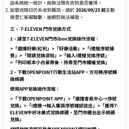
由系統統一統計，故無法預先告知是否獲得。
如發送隔日仍未收到簡訊，請於
2026/09/25 前
主動
與里仁客服聯繫，逾期恕無法補發。
三、 7-ELEVEN 門市兌換方式
1、請至7-ELEVEN門市ibon兌換操作流程：
>「選擇好康/紅利」>「好康活動」>「i禮贈序號補
券」>「閱讀兌換須知」>「輸入i禮贈兌換序號」
>「列印紙本小白單券後，持券至門市櫃檯兌換」
2、下載OPENPOINT行動生活站APP，方可將序號轉
換條碼
使用APP兌換操作流程：
>「下載OPENPOINT APP」>「選擇會員中心→序號
兌換」>「i禮贈→輸入獲獎序號確認送出」>「獲得7-
ELEVEN中杯冰美式兌換條碼，至門市櫃台出示條碼
兌換」
詳細兌換流程可參考OPENPOINT網站說明。