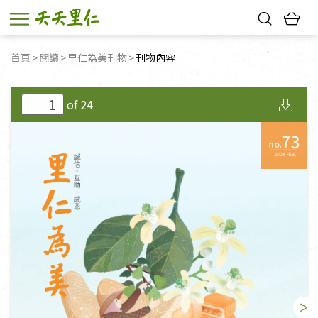
熱門搜尋：
首頁
閱讀
里仁為美刊物
目前頁面：
刊物內容
親子活動
幸福節中獎名單
of
24