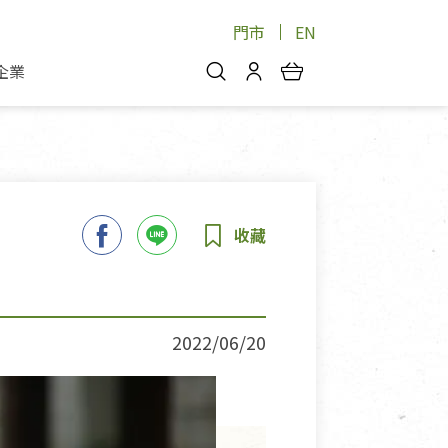
門市
EN
企業
你好，歡迎光臨！
安心蔬果
會員中心
蔬果箱/禮盒
物
我的優惠券
品
芽菜/菇
理包
醬料
消費紀錄查詢
個人資料管理
產品追蹤
2022/06/20
好文收藏
登入/註冊
物
寵物專區