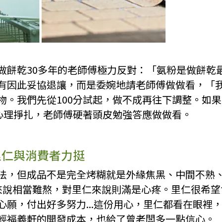
做餅乾30多年的老師傅極力反對：「氨粉是做餅乾
有因此妥協退讓，而是委婉地請老師傅做做看，「
物。我們先從100分試起，做不成再往下調整。如果
番心理掙扎，老師傅硬著頭皮勉強答應做做看。
里仁與消費者力挺
法，但成品不是完全烤糊就是外緣焦黑、中間不熟
來說相當難熬，對里仁來說則滿是心疼。里仁很希望
心願，付出好多努力...這份用心，里仁都看在眼裡
輕福義軒的開發成本，也給了曾老闆多一點信心。