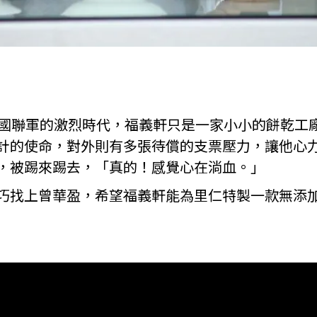
八國聯軍的激烈時代，福義軒只是一家小小的餅乾工
計的使命，對外則有多張待償的支票壓力，讓他心
，被踢來踢去，「真的！感覺心在淌血。」
巧找上曾華盈，希望福義軒能為里仁特製一款無添