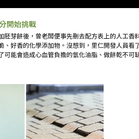
0分開始挑戰
加胚芽餅後，曾老闆便事先刪去配方表上的人工香
脆、好香的化學添加物。沒想到，里仁開發人員看
了可能會造成心血管負擔的氫化油脂、做餅乾不可