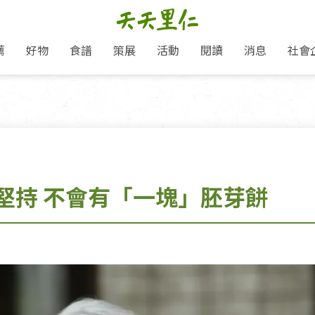
薦
好物
食譜
策展
活動
閱讀
消息
社會
里仁新訊
品牌故事
主題推薦
即食料理/糕點
地球超載日：守護地球從生活
主題活動
關注支持
媒體報導
養身保健
選擇開始
里仁七大永續行動
會員專屬
奶
里仁動態
中秋送禮推薦
沖泡麵/粥/湯
本土優先
永續飲食
保健食品
里仁為美刊
愛地球,吃蔬食就可以！
人才招募
門市資訊
惠
分店動態
超值好物特惠
熟食料理/調理包
減塑微革命
淨塑行動
養身食品/飲
產品/有機蔬果把關
產品推薦
作夥利他 加入水滴會員
產品動態
飲品
熱銷人氣產品推薦
包子饅頭/麵點
少或無添加
主食
生態保育
沙拉
中藥食材/調
點心
大事記
堅持 不會有「一塊」胚芽餅
經典必買推薦
粽子/蘿蔔糕/年糕
友善耕作
公益支持
酵素
「里仁誠食市集」永續新體驗
里仁聯名卡
評延長優惠
史瓦帝尼文化節
素鬆/醬菜
支持弱勢
獲獎肯定
減塑 一起來！
理念桌布下載
甜品/冰品
綠色保育
聯名合作
綠色保育-我們的田, 牠們的家
加入會員
麵包/糕點
永續飲食
里仁「史瓦帝尼文化節」
湯品
衣飾鞋包
圖書/宗教文