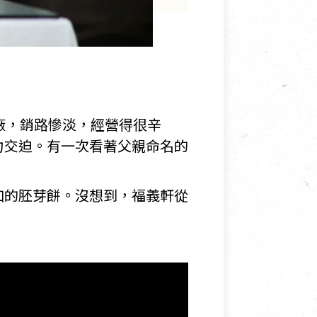
廠，銷路慘淡，經營得很辛
力交迫。有一次看著父親命名的
加的胚芽餅。沒想到，福義軒從