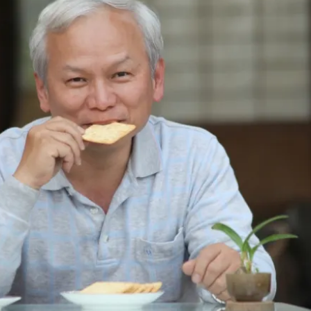
女裝
佛儒書籍
女內著居家
廣論/備覽手
水
男裝
敬經帛/書套
男內著居家
影音/圖書
毛巾/浴巾/手帕
文具禮品/禮
鞋襪
燈/燃燈油
帽/口罩/配件/包包
香
嬰幼/兒童
供具/修持用
居士服