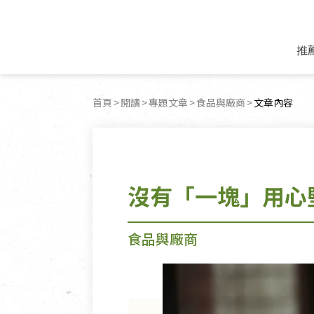
推
米麵/調理食材
好康優惠
飲品/零食
專題文章
首頁
閱讀
專題文章
食品與廠商
目前頁面：
文章內容
米/麵/粉
8月新品優惠
豆漿/優格/植物
農產品與農友
豆麥雜糧種子
8月快閃商品優
果汁/醋飲/飲料
食品與廠商
植物油
中秋禮盒預購
茶/咖啡/花果茶
用品與廠商
不限類別
沒有「一塊」用心
乾貨/素料/植物肉
7月惜福愛物
沖調飲/穀麥片
土地與生態
豆腐/天貝/豆製品
6月快閃商品-好
蜂蜜/椰奶
蔬食營養力
調味/醬料/烘焙食材
傳承經典優惠
休閒零食
生活提案
食品與廠商
抹醬/果醬
文化好書優惠
堅果/果乾
共好行動
鮮凍蔬果
糖果/巧克力
里仁的努力
居家日用
個人清潔保養