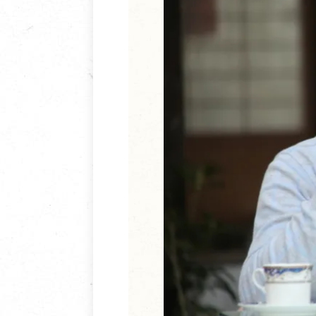
清潔/防蟲/薰香
臉部清潔/保養
餐具食器
臉部彩妝
廚房用具/家電/家飾
牙膏/牙刷/漱口
寢具織品
洗髮/潤髮/染髮
身體清潔/保養
個人用品