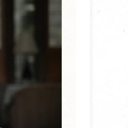
寵物營養補充品
抄
寵物清潔用品
券
品