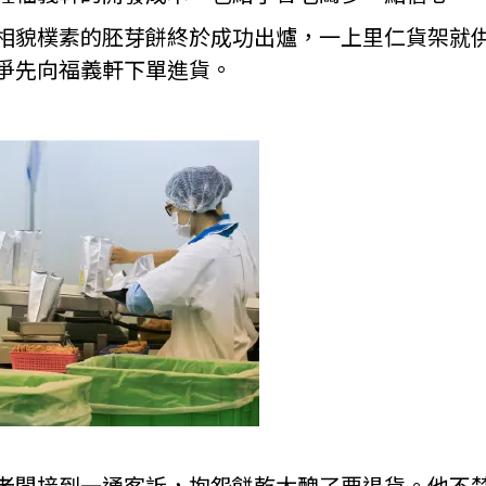
相貌樸素的胚芽餅終於成功出爐，一上里仁貨架就
爭先向福義軒下單進貨。
老闆接到一通客訴，抱怨餅乾太醜了要退貨。他不