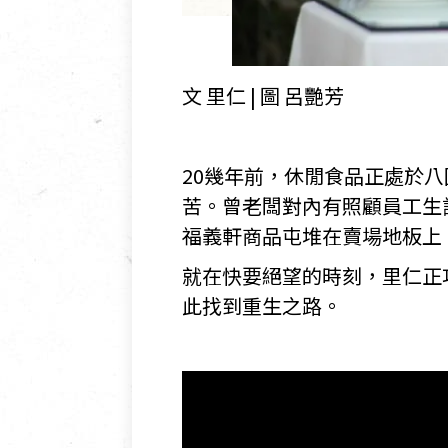
文 里仁 | 圖 呂艷芳
20幾年前，休閒食品正處於
苦。曾老闆對內有照顧員工生
福義軒商品屯堆在賣場地板上
就在快要絕望的時刻，里仁正
此找到重生之路。