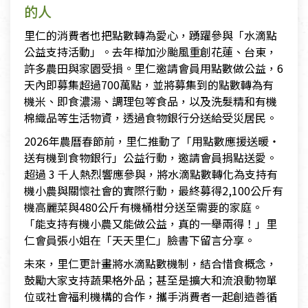
的人
里仁的消費者也把點數轉為愛心，踴躍參與「水滴點
公益支持活動」。去年樺加沙颱風重創花蓮、台東，
許多農田與家園受損。里仁邀請會員用點數做公益，6
天內即募集超過700萬點，並將募集到的點數轉為有
機米、即食濃湯、調理包等食品，以及洗髮精和有機
棉織品等生活物資，透過食物銀行分送給受災居民。
2026年農曆春節前，里仁推動了「用點數應援送暖・
送有機到食物銀行」公益行動，邀請會員捐點送愛。
超過 3 千人熱烈響應參與，將水滴點數轉化為支持有
機小農與關懷社會的實際行動，最終募得2,100公斤有
機高麗菜與480公斤有機桶柑分送至需要的家庭。
「能支持有機小農又能做公益，真的一舉兩得！」里
仁會員張小姐在「天天里仁」臉書下留言分享。
未來，里仁更計畫將水滴點數機制，結合惜食概念，
鼓勵大家支持蔬果格外品；甚至是擴大和流浪動物單
位或社會福利機構的合作，攜手消費者一起創造善循