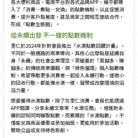
各大便利商店、電商平台到各式品牌APP，幾乎都導
入了「消費—集點—兌換」的點數機制，以此促進消
費、提升客戶黏著度，甚至商家之間相互連結合作，
形成「點數生態圈」。
從永續出發 不一樣的點數機制
里仁於2024年針對會員推出「水滴點數回饋計畫」，
不同於一般通路的商業導向，其核心出發點是延續自
身「永續」的社會企業理念。突破基於「買越多、賺
越多」的傳統商業邏輯，將「綠色循環」融入點數機
制，希望帶動更多消費者一起投入永續行動，連微小
的回收行動，都能像水滴一樣，凝聚成改變環境的滔
滔力量。
想要獲得水滴點數，除了在里仁消費，會員也能透過
APP閱讀、分享永續文章等「水滴任務」，增進對永
續的認知同時賺取點數。而累積的「水滴點數」，不
僅能兌換商品優惠或參加抽獎，更能用於參加活動、
贊助公益或支持綠色新創。