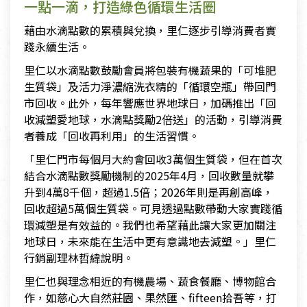
一點一滴，打造綠色循環生活圈
藉由水滴點數的累積與兌換，里仁逐步引導消費者實
踐永續生活。
里仁以水滴點數鼓勵會員將包裝有機蔬果的「可堆肥
生質袋」及活力淨濃縮洗衣精的「循環空瓶」帶回門
市回收。此外，每年響應世界地球日，加碼推出「回
收減塑愛地球，水滴點獎勵2倍送」的活動，引導消費
者養成「回收再利用」的生活習慣。
「里仁門市每個月大約會回收3萬個生質袋，但在首次
結合水滴點數獎勵機制的2025年4月，回收數量就攀
升到4萬8千個，超過1.5倍；2026年則是再創高峰，
回收超過5萬個生質袋。可見透過點數帶動大家實踐循
環減塑是有效益的。我們也希望藉此讓大家更加關注
地球日，未來能在生活中更有意識地去減塑。」里仁
行銷副理林哲緯說明。
里仁也與理念相近的有機農場、蔬食餐廳、博物館合
作，如慈心大自然莊園、果然匯、fifteen拾吾等，打