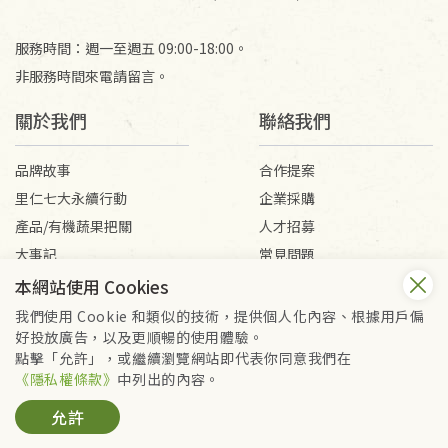
服務時間：週一至週五 09:00-18:00。
非服務時間來電請留言。
關於我們
聯絡我們
品牌故事
合作提案
里仁七大永續行動
企業採購
產品/有機蔬果把關
人才招募
大事記
常見問題
媒體報導
客服信箱
本網站使用 Cookies
我們使用 Cookie 和類似的技術，提供個人化內容、根據用戶偏
好投放廣告，以及更順暢的使用體驗。
會員服務條款
隱私權政策
點擊「允許」，或繼續瀏覽網站即代表你同意我們在
Copyright © 2026 里仁事業股份有限公司(統編：16301262) /
《隱私權條款》
中列出的內容。
里仁網購股份有限公司(統編：25149752)
允許
All Rights Reserved.