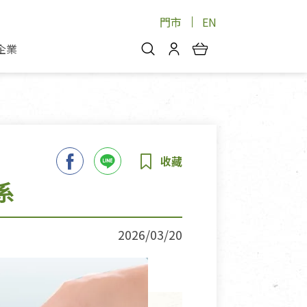
門市
EN
企業
你好，歡迎光臨！
安心蔬果
會員中心
蔬果箱/禮盒
物
我的優惠券
品
芽菜/菇
理包
醬料
消費紀錄查詢
系
個人資料管理
產品追蹤
2026/03/20
好文收藏
登入/註冊
物
寵物專區