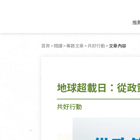
推
米麵/調理食材
好康優惠
飲品/零食
專題文章
首頁
閱讀
專題文章
共好行動
目前頁面：
文章內容
米/麵/粉
8月新品優惠
豆漿/優格/植物
農產品與農友
豆麥雜糧種子
8月快閃商品優
果汁/醋飲/飲料
食品與廠商
植物油
中秋禮盒預購
茶/咖啡/花果茶
用品與廠商
不限類別
地球超載日：從政
乾貨/素料/植物肉
7月惜福愛物
沖調飲/穀麥片
土地與生態
豆腐/天貝/豆製品
6月快閃商品-好
蜂蜜/椰奶
蔬食營養力
調味/醬料/烘焙食材
傳承經典優惠
休閒零食
生活提案
共好行動
抹醬/果醬
文化好書優惠
堅果/果乾
共好行動
鮮凍蔬果
糖果/巧克力
里仁的努力
居家日用
個人清潔保養