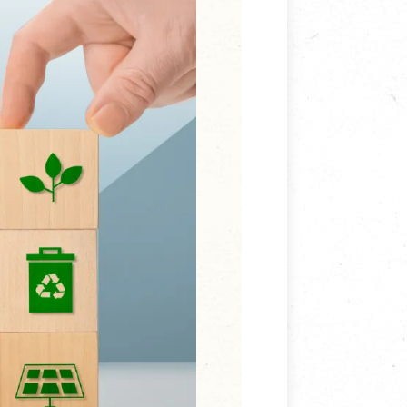
寵物營養補充品
抄
寵物清潔用品
券
品