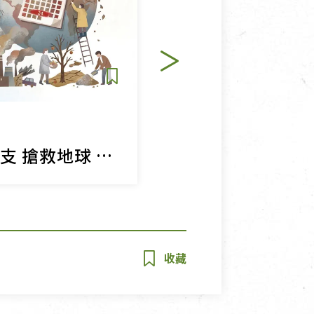
用品與廠商
地球資源嚴重超支 搶救地球 刻不容緩