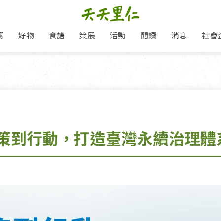
薦
好物
食譜
策展
活動
閱讀
消息
社會
里仁新訊
品牌故事
主題推薦
即食料理/糕點
愛地球,吃蔬食就可以！
主題活動
關注支持
媒體報導
養身保健
里仁七大永續行動
作夥利他 加入水滴會員
會員專屬
奶
里仁動態
中秋送禮推薦
沖泡麵/粥/湯
本土優先
永續飲食
保健食品
里仁為美刊
人才招募
門市資訊
惠
分店動態
超值好物特惠
熟食料理/調理包
減塑微革命
淨塑行動
養身食品/飲
產品/有機蔬果把關
「里仁誠食市集」永續新體驗
產品推薦
產品動態
飲品
熱銷人氣產品推薦
包子饅頭/麵點
少或無添加
主食
生態保育
沙拉
中藥食材/調
點心
大事記
減塑 一起來！
策到行動，打造臺灣永續治理體
經典必買推薦
粽子/蘿蔔糕/年糕
友善耕作
公益支持
酵素
里仁聯名卡
綠色保育-我們的田, 牠們的家
評延長優惠
史瓦帝尼文化節
素鬆/醬菜
支持弱勢
獲獎肯定
理念桌布下載
里仁「史瓦帝尼文化節」
甜品/冰品
綠色保育
聯名合作
加入會員
麵包/糕點
永續飲食
湯品
衣飾鞋包
圖書/宗教文