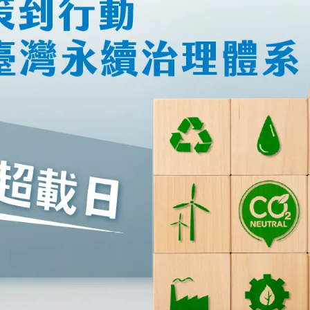
女裝
佛儒書籍
女內著居家
廣論/備覽手
水
男裝
敬經帛/書套
男內著居家
影音/圖書
毛巾/浴巾/手帕
文具禮品/禮
鞋襪
燈/燃燈油
帽/口罩/配件/包包
香
嬰幼/兒童
供具/修持用
居士服