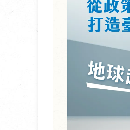
清潔/防蟲/薰香
臉部清潔/保養
餐具食器
臉部彩妝
廚房用具/家電/家飾
牙膏/牙刷/漱口
寢具織品
洗髮/潤髮/染髮
身體清潔/保養
個人用品