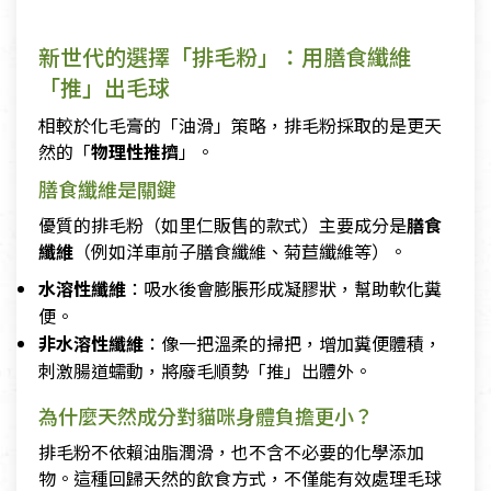
新世代的選擇「排毛粉」：用膳食纖維
「推」出毛球
相較於化毛膏的「油滑」策略，排毛粉採取的是更天
然的「
物理性推擠
」。
膳食纖維是關鍵
優質的排毛粉（如里仁販售的款式）主要成分是
膳食
纖維
（例如洋車前子膳食纖維、菊苣纖維等）。
水溶性纖維
：吸水後會膨脹形成凝膠狀，幫助軟化糞
便。
非水溶性纖維
：像一把溫柔的掃把，增加糞便體積，
刺激腸道蠕動，將廢毛順勢「推」出體外。
為什麼天然成分對貓咪身體負擔更小？
排毛粉不依賴油脂潤滑，也不含不必要的化學添加
物。這種回歸天然的飲食方式，不僅能有效處理毛球