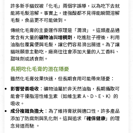
許多新手貓奴被「化毛」兩個字誤導，以為吃下去就
能將毛髮溶解。事實上，連強酸都不見得能瞬間溶解
毛髮，食品更不可能做到。
傳統化毛膏的主要運作原理是「潤滑」。這類產品通
常含有大量的
礦物油
與
增稠劑
，吃進肚子裡後，利用
油脂包覆糞便與毛髮，讓它們容易滑出腸道。為了讓
貓咪願意主動吃，廠商往往會添加大量的人工香料、
甜味劑或誘食劑。
長期吃化毛膏的潛在隱憂
雖然化毛膏效果快速，但長期食用可能帶來隱憂：
影響營養吸收
：礦物油屬於非天然油脂，長期攝取可
能會干擾脂溶性維生素（如維生素 A、D、E、K）的
吸收。
成分複雜負擔大
：為了維持膏狀與適口性，許多產品
添加了防腐劑與乳化劑。這與追求「
確保健康
」的理
念背道而馳 。