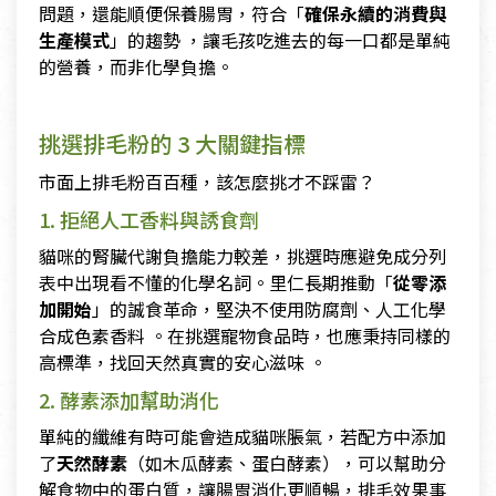
問題，還能順便保養腸胃，符合「
確保永續的消費與
生產模式
」的趨勢 ，讓毛孩吃進去的每一口都是單純
的營養，而非化學負擔。
挑選排毛粉的 3 大關鍵指標
市面上排毛粉百百種，該怎麼挑才不踩雷？
1. 拒絕人工香料與誘食劑
貓咪的腎臟代謝負擔能力較差，挑選時應避免成分列
表中出現看不懂的化學名詞。里仁長期推動「
從零添
加開始
」的誠食革命，堅決不使用防腐劑、人工化學
合成色素香料 。在挑選寵物食品時，也應秉持同樣的
高標準，找回天然真實的安心滋味 。
2. 酵素添加幫助消化
單純的纖維有時可能會造成貓咪脹氣，若配方中添加
了
天然酵素
（如木瓜酵素、蛋白酵素），可以幫助分
解食物中的蛋白質，讓腸胃消化更順暢，排毛效果事