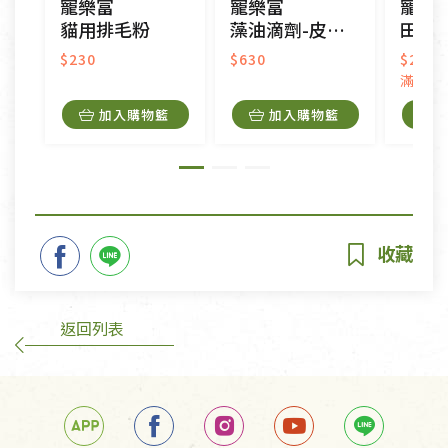
寵樂富
寵樂富
寵樂
貓用排毛粉
藻油滴劑-皮膚毛髮強化
田裡
$230
$630
$230
滿量優
加入購物籃
加入購物籃
返回列表