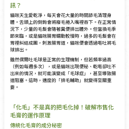
訊？
貓咪天生愛乾淨，每天會花大量的時間舔毛清理身
體。舌頭上的倒鉤會將廢毛捲入嘴裡吞下。在正常情
況下，少量的毛髮會隨著糞便排出體外。但當換毛季
節來臨，或是貓咪腸胃蠕動較慢時，過多的毛髮會在
胃裡糾結成團，刺激腸胃道，貓咪便會透過嘔吐將毛
球排出。
雖然偶爾吐毛球是正常的生理機制，但若頻率過高
（例如每週多次），或是貓咪出現便秘、乾嘔卻吐不
出來的情況，就可能演變成「毛球症」，甚至導致腸
道阻塞。這時，適度的「排毛輔助」就變得至關重
要。
「化毛」不是真的把毛化掉！破解市售化
毛膏的運作原理
傳統化毛膏的成分秘密