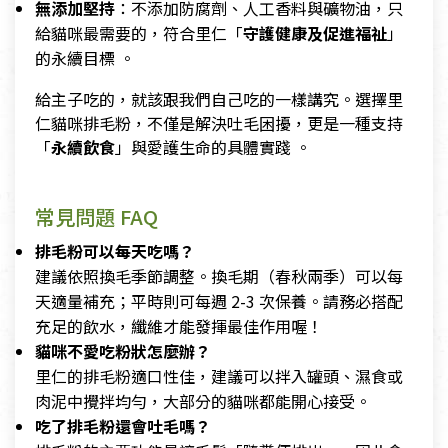
無添加堅持
：不添加防腐劑、人工香料與礦物油，只
給貓咪最需要的，符合里仁「
守護健康及促進福祉
」
的永續目標 。
給主子吃的，就該跟我們自己吃的一樣講究。選擇里
仁貓咪排毛粉，不僅是解決吐毛困擾，更是一種支持
「
永續飲食
」與愛護生命的具體實踐 。
常見問題 FAQ
排毛粉可以每天吃嗎？
建議依照換毛季節調整。換毛期（春秋兩季）可以每
天適量補充；平時則可每週 2-3 次保養。請務必搭配
充足的飲水，纖維才能發揮最佳作用喔！
貓咪不愛吃粉狀怎麼辦？
里仁的排毛粉適口性佳，建議可以拌入罐頭、濕食或
肉泥中攪拌均勻，大部分的貓咪都能開心接受。
吃了排毛粉還會吐毛嗎？