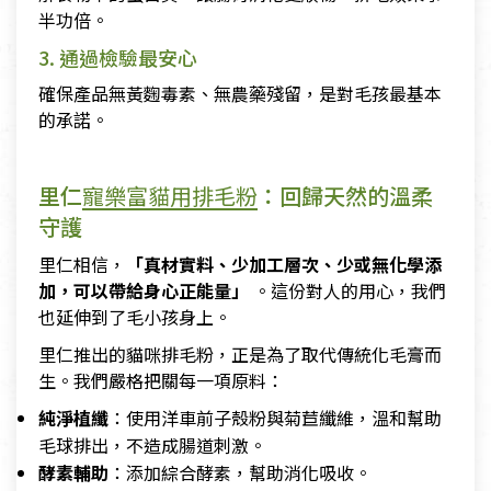
半功倍。
3. 通過檢驗最安心
確保產品無黃麴毒素、無農藥殘留，是對毛孩最基本
的承諾。
里仁
寵樂富貓用排毛粉
：回歸天然的溫柔
守護
里仁相信，
「真材實料、少加工層次、少或無化學添
加，可以帶給身心正能量」
。這份對人的用心，我們
也延伸到了毛小孩身上。
里仁推出的貓咪排毛粉，正是為了取代傳統化毛膏而
生。我們嚴格把關每一項原料：
純淨植纖
：使用洋車前子殼粉與菊苣纖維，溫和幫助
毛球排出，不造成腸道刺激。
酵素輔助
：添加綜合酵素，幫助消化吸收。