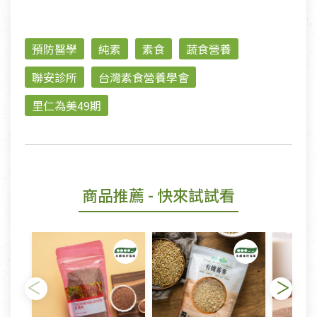
預防醫學
純素
素食
蔬食營養
聯安診所
台灣素食營養學會
里仁為美49期
商品推薦
- 快來試試看