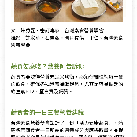
文︱陳秀麗・審訂專家︱台灣素食營養學會
攝影︱許家華、石吉弘・圖片提供︱里仁、台灣素食
營養學會
蔬食怎麼吃？營養師告訴你
蔬食者要吃得營養充足又均衡，必須仔細檢視每一餐
的飲食，確保各種營養攝取足夠，尤其是容易缺乏的
維生素B12、蛋白質及鈣質。
蔬食者的一日三餐營養建議
台灣素食營養學會設計了一份「活力健康蔬食」，清
楚標示蔬食者一日所需的營養成分與應攝取量。並提