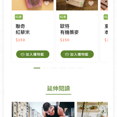
純素
純素
純素
聯奇
歐特
東豐
紅藜米
有機蕎麥
本土
$150
$150
$135
加入購物籃
加入購物籃
延伸閱讀