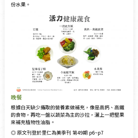
份水果。
晚餐
根據白天缺少攝取的營養素做補充，像是高鈣、高鐵
的食物，再吃一盤以蔬菜為主的沙拉，灑上一把堅果
來補充植物性油脂。
◎ 原文刊登於里仁為美季刊 第49期 p6~p7