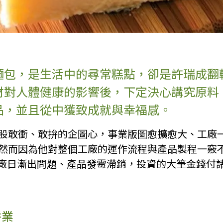
麵包，是生活中的尋常糕點，卻是許瑞成翻
材對人體健康的影響後，下定決心講究原料
品，並且從中獲致成就與幸福感。
一股敢衝、敢拚的企圖心，事業版圖愈擴愈大、工廠
。然而因為他對整個工廠的運作流程與產品製程一竅
廠日漸出問題、產品發霉滯銷，投資的大筆金錢付
餅業