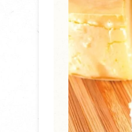
清潔/防蟲/薰香
臉部清潔/保養
餐具食器
臉部彩妝
廚房用具/家電/家飾
牙膏/牙刷/漱口
寢具織品
洗髮/潤髮/染髮
身體清潔/保養
個人用品