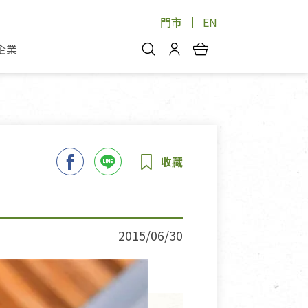
門市
EN
企業
你好，歡迎光臨！
安心蔬果
會員中心
蔬果箱/禮盒
物
我的優惠券
品
芽菜/菇
理包
醬料
消費紀錄查詢
個人資料管理
產品追蹤
2015/06/30
好文收藏
登入/註冊
物
寵物專區