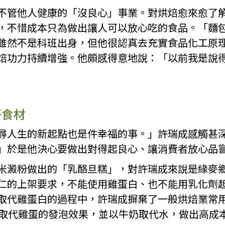
不管他人健康的「沒良心」事業。對烘焙愈來愈了
，不惜成本只為做出讓人可以放心吃的食品。「麵
雖然不是科班出身，但他很認真去充實食品化工原
焙功力持續增強。他頗感得意地說：「以前我是說
好食材
尋人生的新起點也是件幸福的事。」許瑞成感觸甚
」於是他決心要做出對得起良心、讓消費者放心品
米澱粉做出的「乳酪旦糕」，對許瑞成來說是緣麥
仁的上架要求，不能使用雞蛋白、也不能用乳化劑
取代雞蛋白的過程中，許瑞成摒棄了一般烘焙業常
來取代雞蛋的發泡效果，並以牛奶取代水，做出高成