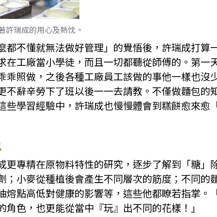
著許瑞成的用心及熱忱。
麼都不懂就無法做好管理」的覺悟後，許瑞成打算
求在工廠當小學徒，而且一切都聽從師傅的。第一
乖乖照做，之後各種工廠員工該做的事他一樣也沒
更不辭辛勞下了班以後一一去請教。不僅做麵包的
這些學習經驗中，許瑞成也慢慢體會到糕餅愈來愈
包
成更專精在原物料特性的研究，逐步了解到「糖」
劑；小麥從種植後會產生不同層次的筋度；不同的
油熔點高低對健康的影響等，這些他都瞭若指掌。
的角色，也更能從當中『玩』出不同的花樣！」