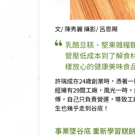
文/ 陳秀麗 攝影/ 呂恩賜
乳酪旦糕、堅果雜糧
管壓低成本到了解食
樣放心的健康美味食
許瑞成在24歲創業時，憑著
經擁有29間工廠，風光一時
傅，自己只負責營運，導致工
生也幾乎走到谷底！
事業墜谷底 重新學習糕