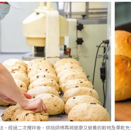
法，經過二次攪拌後，烘焙師傅再將健康又營養的穀物及果乾充