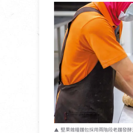
堅果雜糧麵包採用兩階段老麵發酵