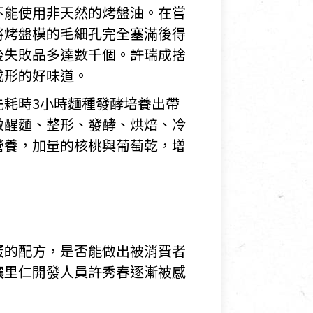
不能使用非天然的烤盤油。在嘗
將烤盤模的毛細孔完全塞滿後得
後失敗品多達數千個。許瑞成捨
成形的好味道。
耗時3小時麵種發酵培養出帶
做醒麵、整形、發酵、烘焙、冷
營養，加量的核桃與葡萄乾，增
蛋的配方，是否能做出被消費者
讓里仁開發人員許秀春逐漸被感