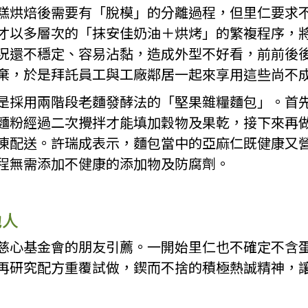
糕烘焙後需要有「脫模」的分離過程，但里仁要求
才以多層次的「抹安佳奶油＋烘烤」的繁複程序，
況還不穩定、容易沾黏，造成外型不好看，前前後
棄，於是拜託員工與工廠鄰居一起來享用這些尚不
是採用兩階段老麵發酵法的「堅果雜糧麵包」。首先
麵粉經過二次攪拌才能填加穀物及果乾，接下來再
凍配送。許瑞成表示，麵包當中的亞麻仁既健康又
程無需添加不健康的添加物及防腐劑。
他人
慈心基金會的朋友引薦。一開始里仁也不確定不含
再研究配方重覆試做，鍥而不捨的積極熱誠精神，