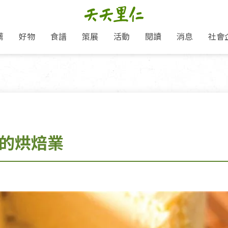
薦
好物
食譜
策展
活動
閱讀
消息
社會
里仁新訊
品牌故事
主題推薦
即食料理/糕點
愛地球,吃蔬食就可以！
主題活動
關注支持
媒體報導
養身保健
里仁七大永續行動
作夥利他 加入水滴會員
會員專屬
奶
里仁動態
中秋送禮推薦
沖泡麵/粥/湯
本土優先
永續飲食
保健食品
里仁為美刊
人才招募
門市資訊
惠
分店動態
超值好物特惠
熟食料理/調理包
減塑微革命
淨塑行動
養身食品/飲
產品/有機蔬果把關
「里仁誠食市集」永續新體驗
產品推薦
產品動態
飲品
熱銷人氣產品推薦
包子饅頭/麵點
少或無添加
主食
生態保育
沙拉
中藥食材/調
點心
大事記
減塑 一起來！
福的烘焙業
經典必買推薦
粽子/蘿蔔糕/年糕
友善耕作
公益支持
酵素
里仁聯名卡
綠色保育-我們的田, 牠們的家
評延長優惠
史瓦帝尼文化節
素鬆/醬菜
支持弱勢
獲獎肯定
理念桌布下載
里仁「史瓦帝尼文化節」
甜品/冰品
綠色保育
聯名合作
加入會員
麵包/糕點
永續飲食
湯品
衣飾鞋包
圖書/宗教文