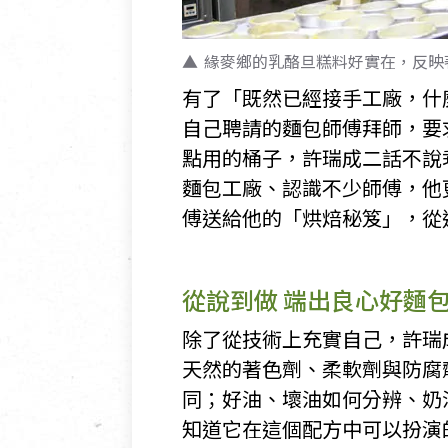
緣麥鄉的乳酪旦糕料好實在，反映
有了「既然已經接手工廠，什
自己聘請的麵包師傅拜師，要
點用的桶子，許瑞成二話不說
麵包工廠、認識不少師傅，他
傅送給他的「烘焙秘笈」，從
從說到做 端出良心好麵
除了從技術上充實自己，許瑞
天然的著色劑、柔軟劑與防腐
同；好油、壞油如何分辨、奶
知道它在這個配方中可以扮演