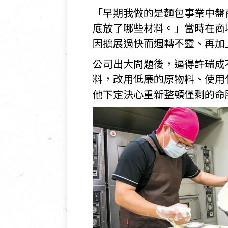
「早期我做的是麵包事業中盤
底放了哪些材料。」當時在商
因擴展過快而週轉不靈、再加
公司出大問題後，逼得許瑞成
料，改用低廉的原物料、使用
他下定決心重新整頓僅剩的命