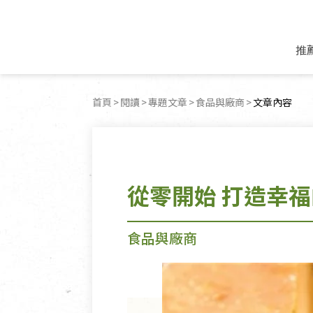
推
米麵/調理食材
好康優惠
飲品/零食
專題文章
首頁
閱讀
專題文章
食品與廠商
目前頁面：
文章內容
米/麵/粉
8月新品優惠
豆漿/優格/植物
農產品與農友
豆麥雜糧種子
8月快閃商品優
果汁/醋飲/飲料
食品與廠商
植物油
中秋禮盒預購
茶/咖啡/花果茶
用品與廠商
不限類別
從零開始 打造幸
乾貨/素料/植物肉
7月惜福愛物
沖調飲/穀麥片
土地與生態
豆腐/天貝/豆製品
6月快閃商品-好
蜂蜜/椰奶
蔬食營養力
調味/醬料/烘焙食材
傳承經典優惠
休閒零食
生活提案
食品與廠商
抹醬/果醬
文化好書優惠
堅果/果乾
共好行動
鮮凍蔬果
糖果/巧克力
里仁的努力
居家日用
個人清潔保養