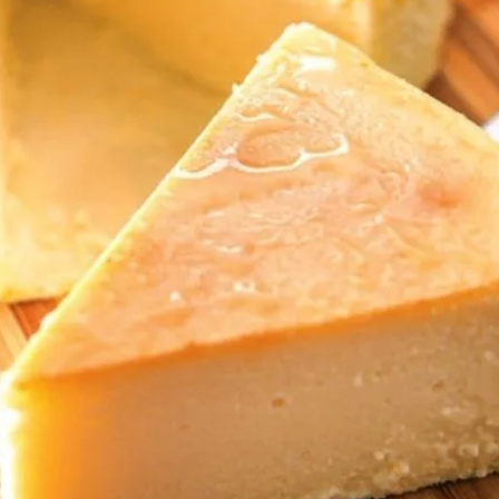
女裝
佛儒書籍
女內著居家
廣論/備覽手
水
男裝
敬經帛/書套
男內著居家
影音/圖書
毛巾/浴巾/手帕
文具禮品/禮
鞋襪
燈/燃燈油
帽/口罩/配件/包包
香
嬰幼/兒童
供具/修持用
居士服