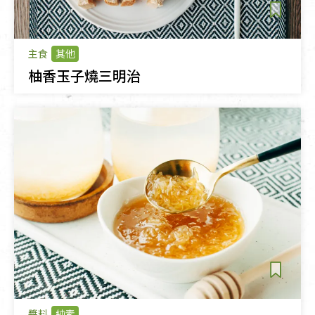
主食
其他
柚香玉子燒三明治
醬料
純素