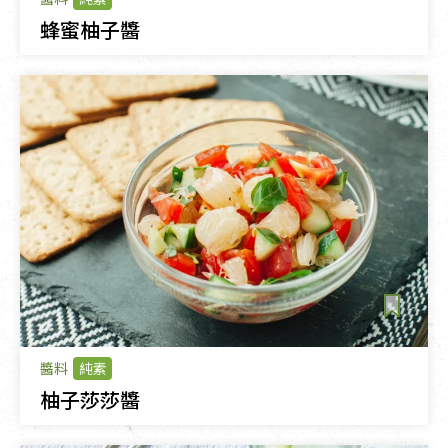
蜂蜜柚子醬
醬料
純素
柚子莎莎醬