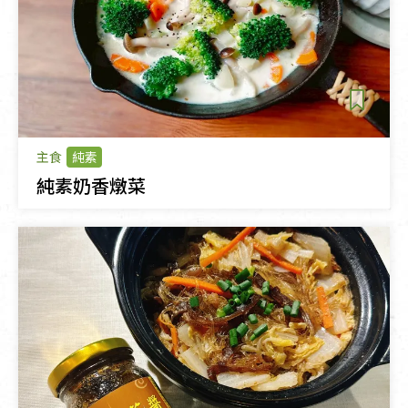
主食
純素
純素奶香燉菜