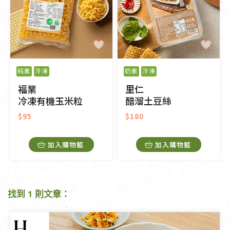
純素
冷凍
奶素
冷凍
福業
里仁
冷凍有機玉米粒
醋溜土豆絲
$95
$180
加入購物籃
加入購物籃
找到 1 則文章：