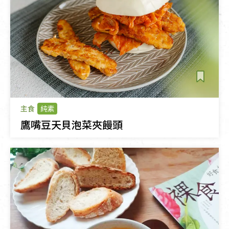
主食
純素
鷹嘴豆天貝泡菜夾饅頭