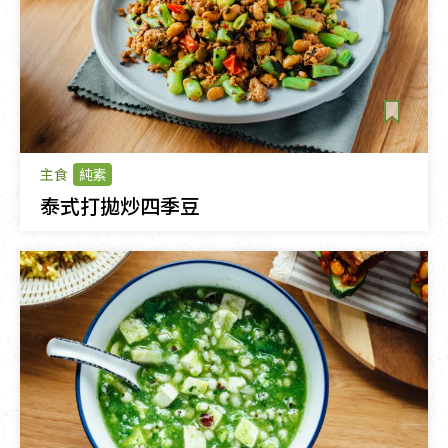
主食
純素
泰式打拋炒四季豆