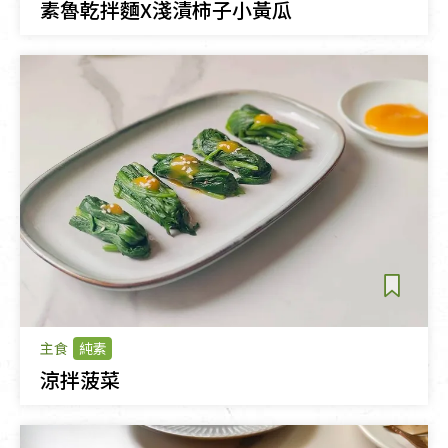
素魯乾拌麵X淺漬柿子小黃瓜
主食
純素
涼拌菠菜