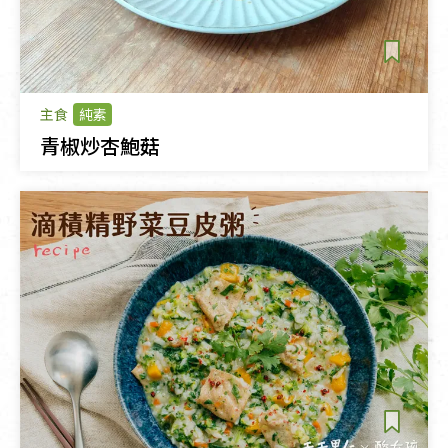
主食
純素
青椒炒杏鮑菇