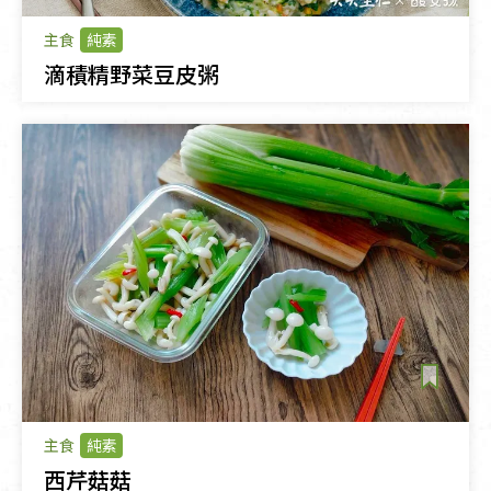
主食
純素
滴積精野菜豆皮粥
主食
純素
西芹菇菇