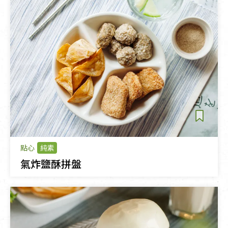
點心
純素
氣炸鹽酥拼盤