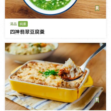
湯品
純素
四神翡翠豆腐羹