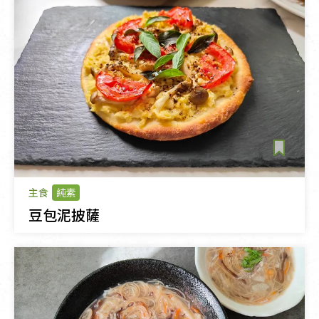
主食
純素
豆包泥披薩