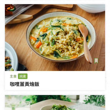
主食
純素
咖哩薑黃燴飯