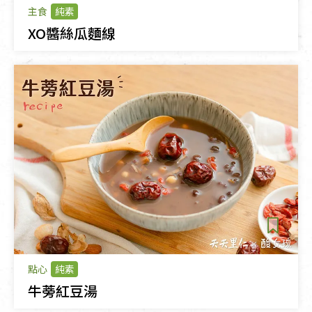
主食
純素
XO醬絲瓜麵線
點心
純素
牛蒡紅豆湯