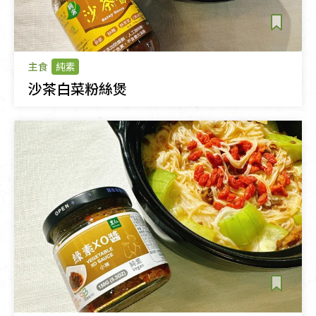
主食
純素
沙茶白菜粉絲煲