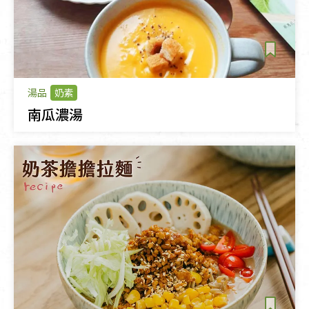
湯品
奶素
南瓜濃湯