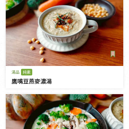
湯品
純素
鷹嘴豆燕麥濃湯