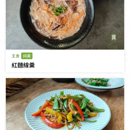
主食
純素
紅麵線羹