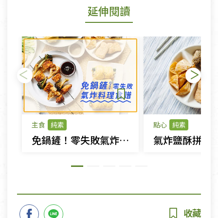
延伸閱讀
主食
純素
點心
純素
免鍋鏟！零失敗氣炸料理食譜
氣炸鹽酥拼盤