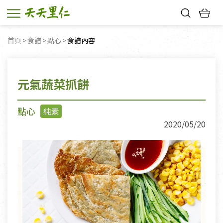
熱門搜尋：
首頁
食譜
點心
目前頁面：
食譜內容
親子活動
幸福節中獎名單
元氣蔬菜抓餅
點心
純素
2020/05/20