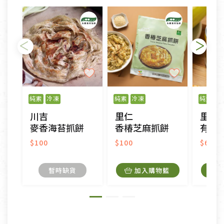
純素
冷凍
純素
冷凍
純素
川吉
里仁
里仁
麥香海苔抓餅
香椿芝麻抓餅
有機
$100
$100
$62
暫時缺貨
加入購物籃