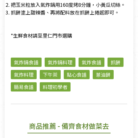
把玉米粒放入氣炸鍋用160度烤8分鐘，小黃瓜切絲。
抓餅塗上甜辣醬、再將配料放在抓餅上捲起即可。
*生鮮食材請至里仁門市選購
氣炸鍋食譜
氣炸鍋料理
氣炸食譜
抓餅
氣炸料理
下午茶
點心食譜
蔥油餅
簡易食譜
料理初學者
商品推薦
- 備齊食材做菜去