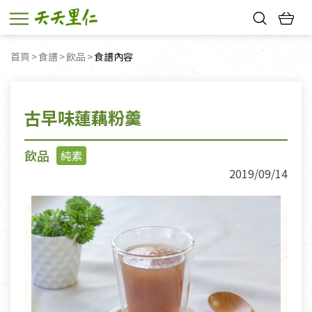
熱門搜尋：
首頁
食譜
飲品
目前頁面：
食譜內容
親子活動
幸福節中獎名單
古早味蓮藕粉羹
飲品
純素
2019/09/14