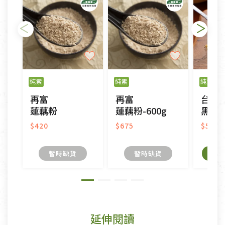
純素
純素
純素
再富
再富
台糖
蓮藕粉
蓮藕粉-600g
黑糖
$420
$675
$55
暫時缺貨
暫時缺貨
延伸閱讀