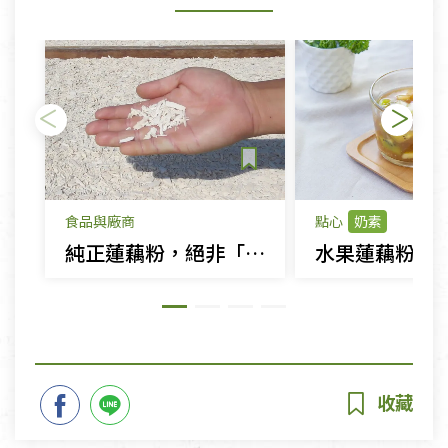
食品與廠商
點心
奶素
純正蓮藕粉，絕非「藕」然 傳統古法 照起工來行
水果蓮藕粉羹