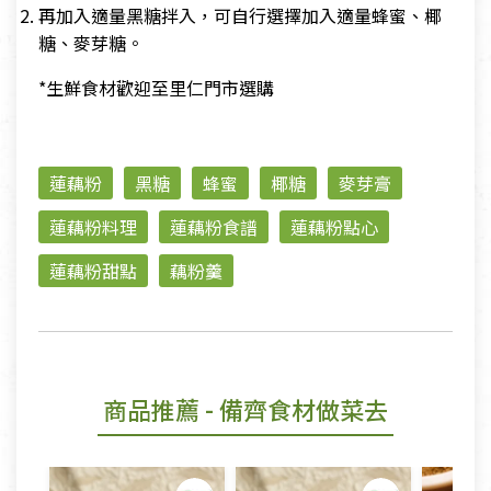
再加入適量黑糖拌入，可自行選擇加入適量蜂蜜、椰
糖、麥芽糖。
*生鮮食材歡迎至里仁門市選購
蓮藕粉
黑糖
蜂蜜
椰糖
麥芽膏
蓮藕粉料理
蓮藕粉食譜
蓮藕粉點心
蓮藕粉甜點
藕粉羹
商品推薦
- 備齊食材做菜去