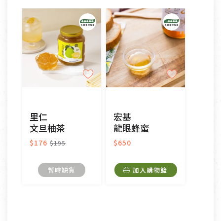
里仁
宏基
文旦柚茶
龍眼蜂蜜
$176
$650
$195
暫時缺貨
加入購物籃