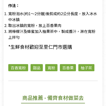
作法：
寬粉泡水(約1〜2分鐘)後剪成約2公分長度，放入冰水
中冰鎮
取出冰鎮的寬粉，放上百香果肉
將檸檬汁及蜂蜜加入柚果茶中，製成醬汁，淋在寬粉
上拌勻
*生鮮食材歡迎至里仁門市選購
百香寬粉
甜品
寬粉
百香果
柚子茶
商品推薦
- 備齊食材做菜去