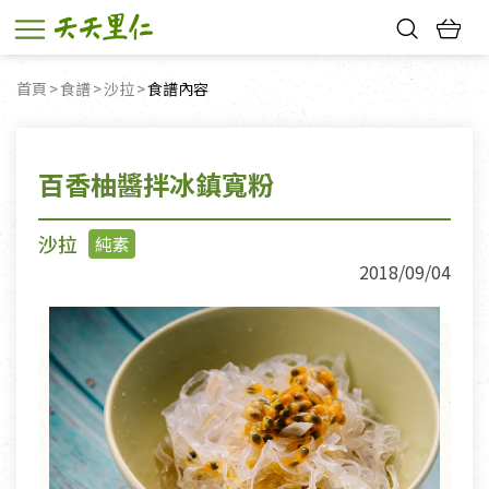
熱門搜尋：
首頁
食譜
沙拉
目前頁面：
食譜內容
親子活動
幸福節中獎名單
百香柚醬拌冰鎮寬粉
沙拉
純素
2018/09/04