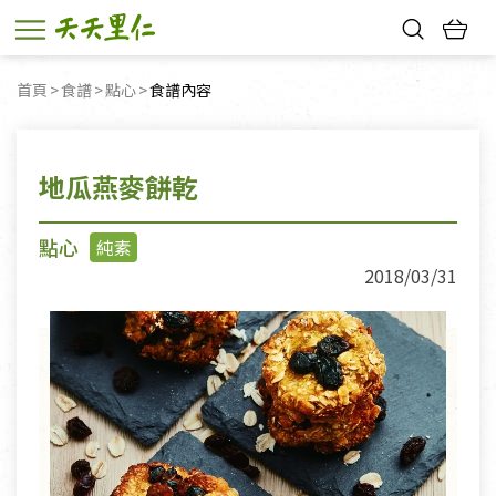
熱門搜尋：
首頁
食譜
點心
目前頁面：
食譜內容
親子活動
幸福節中獎名單
地瓜燕麥餅乾
點心
純素
2018/03/31