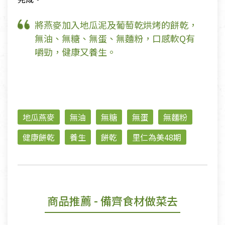
將燕麥加入地瓜泥及葡萄乾烘烤的餅乾，
無油、無糖、無蛋、無麵粉，口感軟Q有
嚼勁，健康又養生。
地瓜燕麥
無油
無糖
無蛋
無麵粉
健康餅乾
養生
餅乾
里仁為美48期
商品推薦
- 備齊食材做菜去