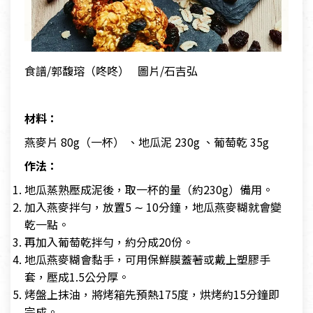
食譜/郭馥瑢（咚咚） 圖片/石吉弘
材料：
燕麥片 80g（一杯） 、地瓜泥 230g 、葡萄乾 35g
作法：
地瓜蒸熟壓成泥後，取一杯的量（約230g）備用。
加入燕麥拌勻，放置5 ∼ 10分鐘，地瓜燕麥糊就會變
乾一點。
再加入葡萄乾拌勻，約分成20份。
地瓜燕麥糊會黏手，可用保鮮膜蓋著或戴上塑膠手
套，壓成1.5公分厚。
烤盤上抹油，將烤箱先預熱175度，烘烤約15分鐘即
完成。