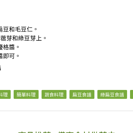
扁豆和毛豆仁。
苜蓿芽和綠豆芽上。
優格醬。
醬即可。
購
料理
簡單料理
蔬食料理
扁豆食譜
綠扁豆食譜