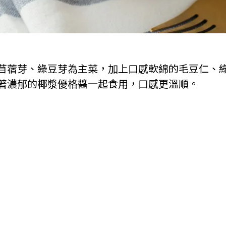
苜蓿芽、綠豆芽為主菜，加上口感軟綿的毛豆仁、
著濃郁的椰漿優格醬一起食用，口感更溫順。