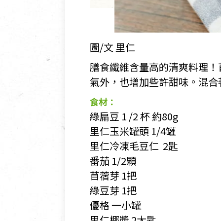
圖/文 里仁
膳食纖維含量高的清爽料理！
氣外，也增加些許甜味。混合
食材：
綠扁豆 1 /2 杯 約80g
里仁玉米罐頭 1/4罐
里仁冷凍毛豆仁 2匙
番茄 1/2顆
苜蓿芽 1把
綠豆芽 1把
優格 一小罐
里仁椰漿 2大匙