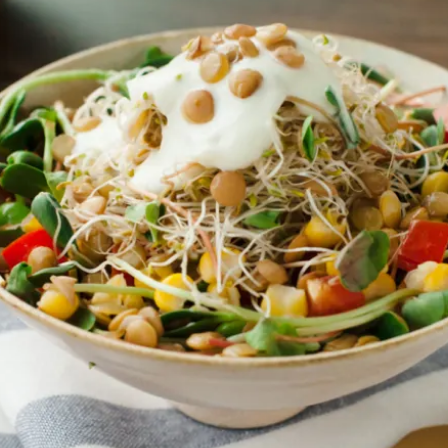
女裝
佛儒書籍
女內著居家
廣論/備覽手
水
男裝
敬經帛/書套
男內著居家
影音/圖書
毛巾/浴巾/手帕
文具禮品/禮
鞋襪
燈/燃燈油
帽/口罩/配件/包包
香
嬰幼/兒童
供具/修持用
居士服