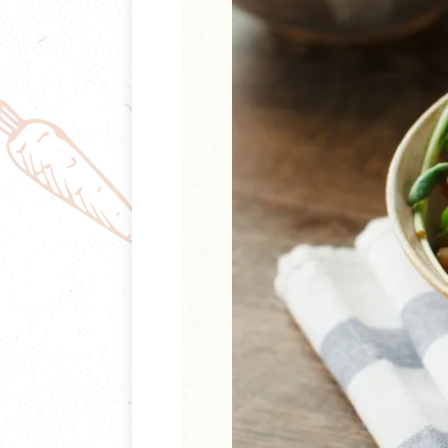
清潔/防蟲/薰香
臉部清潔/保養
餐具食器
臉部彩妝
廚房用具/家電/家飾
牙膏/牙刷/漱口
寢具織品
洗髮/潤髮/染髮
身體清潔/保養
個人用品