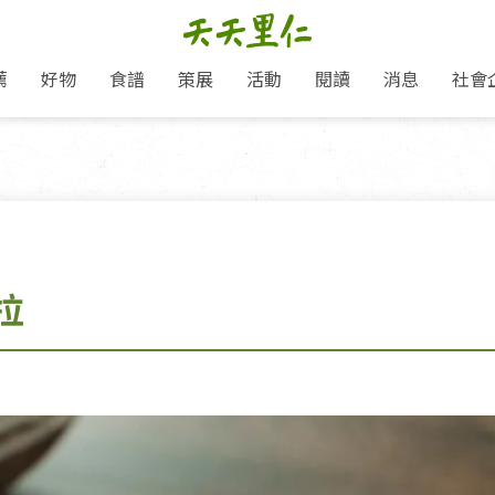
薦
好物
食譜
策展
活動
閱讀
消息
社會
里仁新訊
品牌故事
主題推薦
即食料理/糕點
愛地球,吃蔬食就可以！
主題活動
關注支持
媒體報導
養身保健
里仁七大永續行動
作夥利他 加入水滴會員
會員專屬
奶
里仁動態
中秋送禮推薦
沖泡麵/粥/湯
本土優先
永續飲食
保健食品
里仁為美刊
人才招募
門市資訊
惠
分店動態
超值好物特惠
熟食料理/調理包
減塑微革命
淨塑行動
養身食品/飲
產品/有機蔬果把關
「里仁誠食市集」永續新體驗
產品推薦
產品動態
飲品
熱銷人氣產品推薦
包子饅頭/麵點
少或無添加
主食
生態保育
沙拉
中藥食材/調
點心
大事記
減塑 一起來！
拉
經典必買推薦
粽子/蘿蔔糕/年糕
友善耕作
公益支持
酵素
里仁聯名卡
綠色保育-我們的田, 牠們的家
評延長優惠
史瓦帝尼文化節
素鬆/醬菜
支持弱勢
獲獎肯定
理念桌布下載
里仁「史瓦帝尼文化節」
甜品/冰品
綠色保育
聯名合作
加入會員
麵包/糕點
永續飲食
湯品
衣飾鞋包
圖書/宗教文