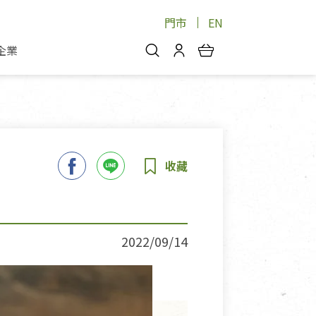
門市
EN
企業
你好，歡迎光臨！
安心蔬果
會員中心
蔬果箱/禮盒
物
我的優惠券
品
芽菜/菇
理包
醬料
消費紀錄查詢
個人資料管理
產品追蹤
2022/09/14
好文收藏
登入/註冊
物
寵物專區