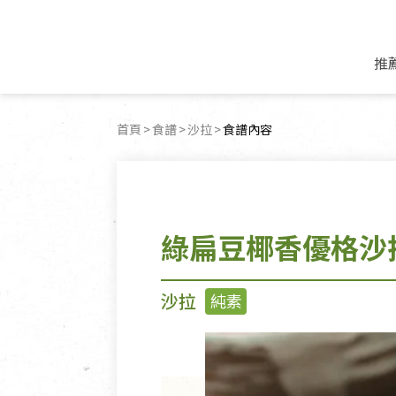
推
米麵/調理食材
好康優惠
飲品/零食
專題文章
首頁
食譜
沙拉
目前頁面：
食譜內容
米/麵/粉
8月新品優惠
豆漿/優格/植物
農產品與農友
豆麥雜糧種子
8月快閃商品優
果汁/醋飲/飲料
食品與廠商
植物油
中秋禮盒預購
茶/咖啡/花果茶
用品與廠商
不限類別
綠扁豆椰香優格沙
乾貨/素料/植物肉
7月惜福愛物
沖調飲/穀麥片
土地與生態
豆腐/天貝/豆製品
6月快閃商品-好
蜂蜜/椰奶
蔬食營養力
調味/醬料/烘焙食材
傳承經典優惠
休閒零食
生活提案
沙拉
純素
抹醬/果醬
文化好書優惠
堅果/果乾
共好行動
鮮凍蔬果
糖果/巧克力
里仁的努力
居家日用
個人清潔保養