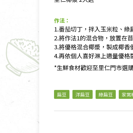
作法：
1.番茄切丁，拌入玉米粒、綠
2.將作法1的混合物，放置在
3.將優格混合椰漿，製成椰香
4.再依個人喜好淋上適量優格
*生鮮食材歡迎至里仁門市選
扁豆
洋扁豆
綠扁豆
家常