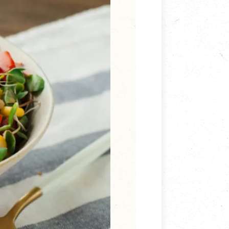
寵物營養補充品
抄
寵物清潔用品
券
品