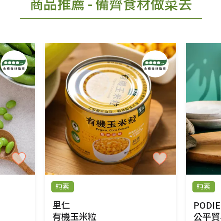
商品推薦
- 備齊食材做菜去
純素
純素
里仁
PODIE
有機玉米粒
公平貿