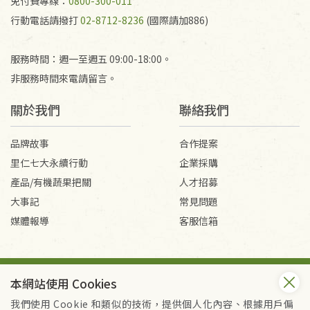
免付費專線：
0800-300-011
行動電話請撥打
02-8712-8236
(國際請加886)
服務時間：週一至週五 09:00-18:00。
非服務時間來電請留言。
關於我們
聯絡我們
品牌故事
合作提案
里仁七大永續行動
企業採購
產品/有機蔬果把關
人才招募
大事記
常見問題
媒體報導
客服信箱
會員服務條款
隱私權政策
本網站使用 Cookies
Copyright © 2026 里仁事業股份有限公司(統編：16301262) /
里仁網購股份有限公司(統編：25149752)
我們使用 Cookie 和類似的技術，提供個人化內容、根據用戶偏