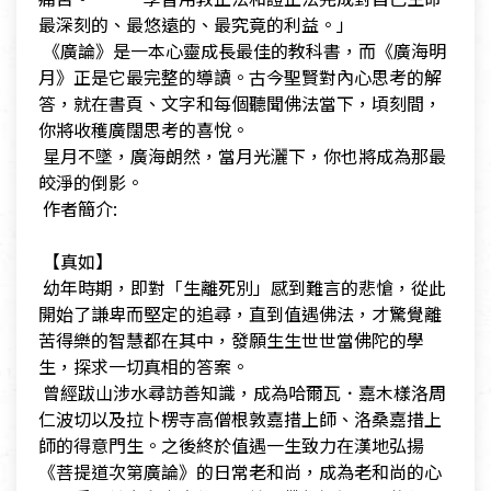
最深刻的、最悠遠的、最究竟的利益。」
​ 《廣論》是一本心靈成長最佳的教科書，而《廣海明
月》正是它最完整的導讀。古今聖賢對內心思考的解
答，就在書頁、文字和每個聽聞佛法當下，頃刻間，
你將收穫廣闊思考的喜悅。
​ 星月不墜，廣海朗然，當月光灑下，你也將成為那最
皎淨的倒影。
​ 作者簡介:
​
​ 【真如】
​ 幼年時期，即對「生離死別」感到難言的悲愴，從此
開始了謙卑而堅定的追尋，直到值遇佛法，才驚覺離
苦得樂的智慧都在其中，發願生生世世當佛陀的學
生，探求一切真相的答案。
​ 曾經跋山涉水尋訪善知識，成為哈爾瓦．嘉木樣洛周
仁波切以及拉卜楞寺高僧根敦嘉措上師、洛桑嘉措上
師的得意門生。之後終於值遇一生致力在漢地弘揚
《菩提道次第廣論》的日常老和尚，成為老和尚的心