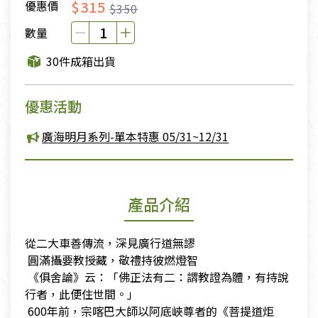
$315
優惠價
$350
數量
30件成箱出貨
優惠活動
廣海明月系列-單本特惠 05/31~12/31
產品介紹
從二大車善傳流，深見廣行道無謬
​ 圓滿攝要教授藏，敬禮持彼燃燈智
​ 《俱舍論》云：「佛正法有二：謂教證為體，有持說
行者，此便住世間。」
​ 600年前，宗喀巴大師以阿底峽尊者的《菩提道炬