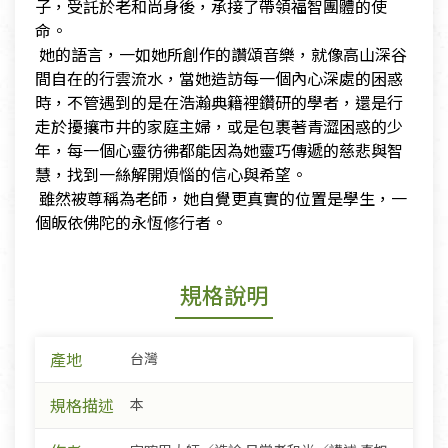
子，受託於老和尚身後，承接了帶領福智團體的使
命。
​ 她的語言，一如她所創作的讚頌音樂，就像高山深谷
間自在的行雲流水，當她造訪每一個內心深處的困惑
時，不管遇到的是在浩瀚典籍裡鑽研的學者，還是行
走於擾攘市井的家庭主婦，或是包裹著青澀困惑的少
年，每一個心靈彷彿都能因為她靈巧傳遞的慈悲與智
慧，找到一絲解開煩惱的信心與希望。
​ 雖然被尊稱為老師，她自覺更真實的位置是學生，一
個皈依佛陀的永恆修行者。
規格說明
產地
台灣
規格描述
本