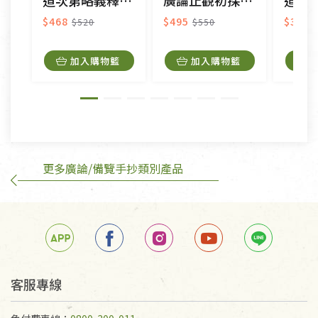
道次第略義釋論合刊
廣論止觀初探005-毗缽舍那一
道次
衣飾鞋類-如T恤，如於送達後水洗或污損者。
美容保養用品、內衣褲、襪子、口罩等私人消耗性產
$468
$495
$315
$520
$550
品，一經拆封使用，恕無法退貨。
內衣褲、襪子、口罩個人衛生用品除商品本身有瑕疵
加入購物籃
加入購物籃
外,依據《通訊交易解除權合理例外情事適用準
則》, 恕無法退貨。
有標示不接受退貨的優惠商品與蔬菜箱，不接受退
換，但若為商品本身或運送過程中所造成的瑕疵，則
不在此限。
更多廣論/備覽手抄類別產品
訂購手抄稿退貨需知：
手抄稿進行退貨時，請務必保持原包裝方式及使用原
箱退回。
若未保持原包裝方式或未使用原箱退回，導致書籍有
任何折損、磨損、污損或凹角，將不接受退貨，也不
予以退費。
不接受退貨之手抄稿，為敬重法寶故，里仁網購無法
客服專線
代為結緣處理等。 若需將手抄稿寄還給消費者，因而
產生的運費100元/箱將由消費者負擔。