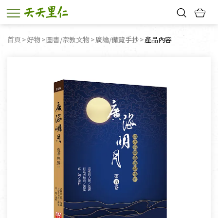
熱門搜尋：
首頁
好物
圖書/宗教文物
廣論/備覽手抄
目前頁面：
產品內容
親子活動
幸福節中獎名單