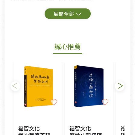
鑑賞期商品說明：
商品包裝外觀樣式色澤以實際出貨為準。
若商品發生新品瑕疵，可申請更換新品。
誠心推薦
若您購買的商品有下列「不適用七天鑑賞期商品」情
形者，除商品瑕疵以外，恕不接受退換貨.
依消保法之規定提供該商品七天免費鑑賞期(含例假
日)的服務，原則上若商品未經使用或被汙損(除商品
瑕疵)，一般皆可申請退換貨。
不適用七天鑑賞期商品：
以數位或電磁紀錄形式儲存之商品、易於變質或損壞
之商品、以及性質上無法或不適合退換之商品：如
CD、VCD、DVD、電腦軟體，若產品瑕疵無法讀取僅
福智文化
福智文化
福智
接受原片換新。