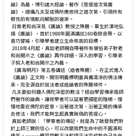
論》為基，博引諸大經論，著作《菩提道次第廣
論》，總攝凡夫至成佛所應修持之道次第，引領所有
根性的有情航向解脫的彼岸。
​ 日常老和尚深見《廣論》教授之殊勝，畢生於漢地弘
揚《廣論》，首於1988年圓滿講述160卷錄音帶，以
善巧譬喻，引導學者建立生命崇高的目標。
​ 2018年4月起，真如老師親自帶著所有僧俗弟子對老
和尚開示之《廣論》再作詳細、深入的學習，引導弟
子契入老和尚開示之內義。
​ 《廣海明月》第五卷講述〈造者殊勝〉，在正式進入
《廣論》正文時，開宗明義標明要具備清淨的佛法傳
承，完全源自於說法者或造論者的殊勝條件。
​ 凡夫要如何趣入佛陀深密的教法？經由學習傳承祖師
們著作的論典，讓修學者可以延著更細密的階梯，慢
慢地靠近佛陀的密意。沿著道次第、沿著正規的傳承
去修法，我們才能夠生起真實無偽的菩提心。
​ 真如老師說：「學尊者的傳記，就是為了啟發我們對
於上師三寶的信心，可以改變我們生命中的不圓滿和
痛苦。………學習用教正法和證正法完成對自己生命